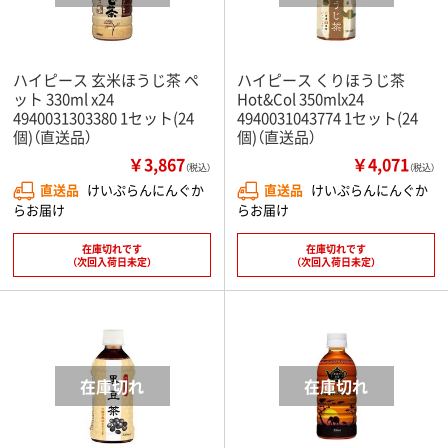
ハイピース 玄米ほうじ茶 ペ
ハイピース くりほうじ茶
ット 330ml x24
Hot&Col 350mlx24
4940031303380 1セット(24
4940031043774 1セット(24
個)（直送品）
個)（直送品）
￥3,867
￥4,071
（税込）
（税込）
直送品
けいぷらんにんぐか
直送品
けいぷらんにんぐか
らお届け
らお届け
在庫切れです
在庫切れです
（次回入荷日未定）
（次回入荷日未定）