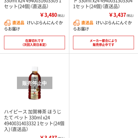
330ml x24 4940031603305 1
ト 330ml x24 4940031303304
セット(24個)（直送品）
1セット(24個)（直送品）
￥3,480
￥3,437
（税込）
（税込）
直送品
けいぷらんにんぐか
直送品
けいぷらんにんぐか
らお届け
らお届け
在庫切れです
メーカー都合により
（次回入荷日未定）
販売停止中です
ハイピース 加賀棒茶 ほうじ
たて ペット 330ml x24
4940031403332 1セット(24個
入)（直送品）
￥3,437