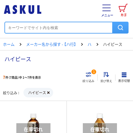
カゴ
メニュー
ホーム
メーカー名から探す - 【ハ行】
ハ
ハイピース
ハイピース
1
7
件（7商品）中 1～7件を表示
表示切替
絞り込み
並び替え
ハイピース
絞り込み