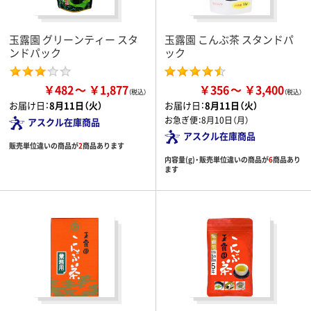
玉露園 グリーンティー スタ
玉露園 こんぶ茶 スタンドパ
ンドパック
ック
￥482
￥1,877
￥356
￥3,400
お届け日：
8月11日（火）
お届け日：
8月11日（火）
お急ぎ便：
8月10日（月）
アスクル在庫商品
アスクル在庫商品
販売単位違いの商品が
2
商品あります
内容量(g)・販売単位違いの商品が
6
商品あり
ます