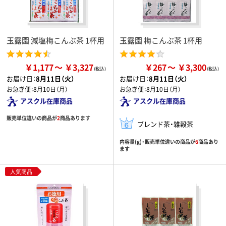
玉露園 減塩梅こんぶ茶 1杯用
玉露園 梅こんぶ茶 1杯用
￥1,177
￥3,327
￥267
￥3,300
お届け日：
8月11日（火）
お届け日：
8月11日（火）
お急ぎ便：
8月10日（月）
お急ぎ便：
8月10日（月）
アスクル在庫商品
アスクル在庫商品
販売単位違いの商品が
2
商品あります
ブレンド茶・雑穀茶
内容量(g)・販売単位違いの商品が
6
商品あり
ます
人気商品