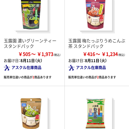
玉露園 濃いグリーンティー
玉露園 梅たっぷりうめこんぶ
スタンドパック
茶 スタンドパック
￥505
￥1,973
￥416
￥1,234
お届け日：
8月11日（火）
お届け日：
8月11日（火）
アスクル在庫商品
アスクル在庫商品
販売単位違いの商品が
2
商品あります
販売単位違いの商品が
2
商品あります