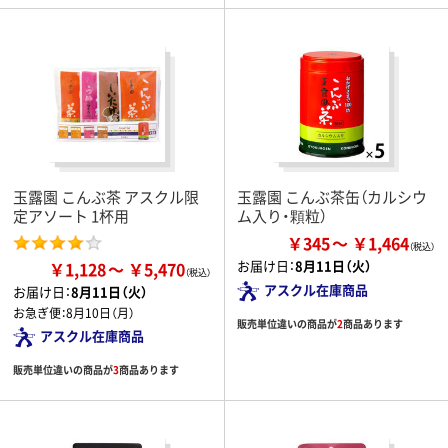
玉露園 こんぶ茶 アスクル限
玉露園 こんぶ茶缶（カルシウ
定アソート 1杯用
ム入り・顆粒）
￥345
￥1,464
お届け日：
8月11日（火）
￥1,128
￥5,470
アスクル在庫商品
お届け日：
8月11日（火）
お急ぎ便：
8月10日（月）
販売単位違いの商品が
2
商品あります
アスクル在庫商品
販売単位違いの商品が
3
商品あります