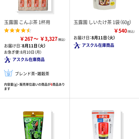
玉露園 こんぶ茶 1杯用
玉露園 しいたけ茶 1袋（60g）
￥540
（税込）
お届け日：
8月11日（火）
￥267
￥3,327
アスクル在庫商品
お届け日：
8月11日（火）
お急ぎ便：
8月10日（月）
アスクル在庫商品
ブレンド茶・雑穀茶
内容量(g)・販売単位違いの商品が
6
商品あり
ます