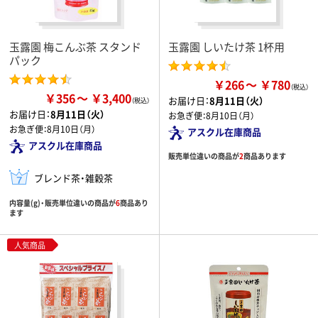
玉露園 梅こんぶ茶 スタンド
玉露園 しいたけ茶 1杯用
パック
￥266
￥780
￥356
￥3,400
お届け日：
8月11日（火）
お届け日：
8月11日（火）
お急ぎ便：
8月10日（月）
お急ぎ便：
8月10日（月）
アスクル在庫商品
アスクル在庫商品
販売単位違いの商品が
2
商品あります
ブレンド茶・雑穀茶
内容量(g)・販売単位違いの商品が
6
商品あり
ます
人気商品