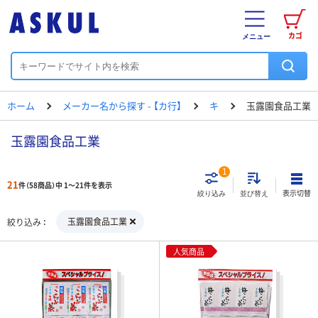
カゴ
メニュー
ホーム
メーカー名から探す - 【カ行】
キ
玉露園食品工業
玉露園食品工業
1
21
件（58商品）中 1～21件を表示
表示切替
絞り込み
並び替え
玉露園食品工業
絞り込み
人気商品