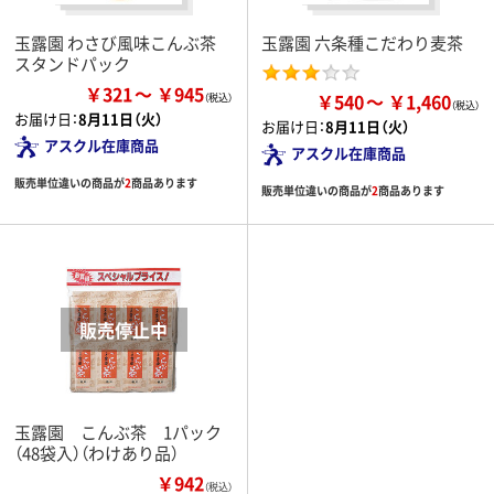
玉露園 わさび風味こんぶ茶
玉露園 六条種こだわり麦茶
スタンドパック
￥321
￥945
￥540
￥1,460
お届け日：
8月11日（火）
お届け日：
8月11日（火）
アスクル在庫商品
アスクル在庫商品
販売単位違いの商品が
2
商品あります
販売単位違いの商品が
2
商品あります
玉露園 こんぶ茶 1パック
（48袋入）（わけあり品）
￥942
（税込）