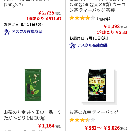
(250g×3)
（240包：40包入×6袋） ウーロ
ン茶 ティーバッグ 茶葉
￥2,735
（税込）
1個あたり ￥911.67
（
）
484件
お届け日：
8月11日（火）
￥1,398
（税込）
アスクル在庫商品
1包あたり ￥5.83
お届け日：
8月11日（火）
アスクル在庫商品
お茶の丸幸 井ヶ田の一品 ゆ
お茶の丸幸 ティーバッグ
たかみどり 1個(100g)
￥1,164
￥362
￥3,026
（税込）