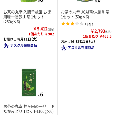
お茶の丸幸 入間千歳園 お徳
お茶の丸幸 JGAP粉末掛川茶
用味一番狭山茶 1セット
1セット(50g×6)
(250g×6)
（
）
1件
￥5,412
￥2,793
（税込）
（税込）
1個あたり ￥902
1個あたり ￥465.5
お届け日：
8月11日（火）
お届け日：
8月11日（火）
アスクル在庫商品
アスクル在庫商品
お茶の丸幸 井ヶ田の一品 ゆ
たかみどり 1セット(100g×6)