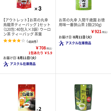
【アウトレット】お茶の丸幸
お茶の丸幸 入間千歳園 お徳
烏龍茶ティーバッグ 1セット
用味一番狭山茶 1個(250g)
（120包：40包入×3袋） ウーロ
￥921
（税込）
ン茶 ティーバッグ 茶葉
お届け日：
8月11日（火）
（
）
484件
アスクル在庫商品
￥708
（税込）
1包あたり ￥5.9
お届け日：
8月11日（火）
アスクル在庫商品