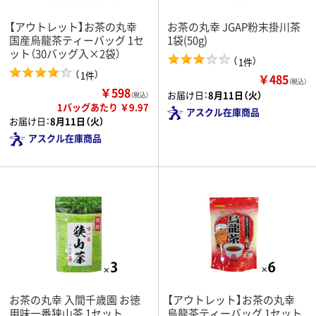
【アウトレット】お茶の丸幸
お茶の丸幸 JGAP粉末掛川茶
国産烏龍茶ティーバッグ 1セ
1袋(50g)
ット（30バッグ入×2袋）
（
）
1件
（
）
1件
￥485
（税込）
￥598
お届け日：
8月11日（火）
（税込）
1バッグあたり ￥9.97
アスクル在庫商品
お届け日：
8月11日（火）
アスクル在庫商品
お茶の丸幸 入間千歳園 お徳
【アウトレット】お茶の丸幸
用味一番狭山茶 1セット
烏龍茶ティーバッグ 1セット