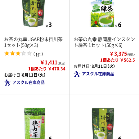
お茶の丸幸 JGAP粉末掛川茶
お茶の丸幸 静岡産インスタン
1セット(50g×3)
ト緑茶 1セット(50g×6)
￥3,375
（
）
1件
（税込）
1個あたり ￥562.5
￥1,411
（税込）
お届け日：
8月11日（火）
1個あたり ￥470.34
アスクル在庫商品
お届け日：
8月11日（火）
アスクル在庫商品