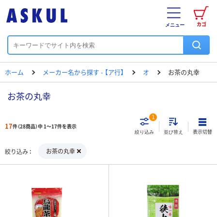
カゴ
メニュー
ホーム
メーカー名から探す - 【ア行】
オ
お茶の丸幸
お茶の丸幸
1
17
件（28商品）中 1～17件を表示
表示切替
絞り込み
並び替え
お茶の丸幸
絞り込み