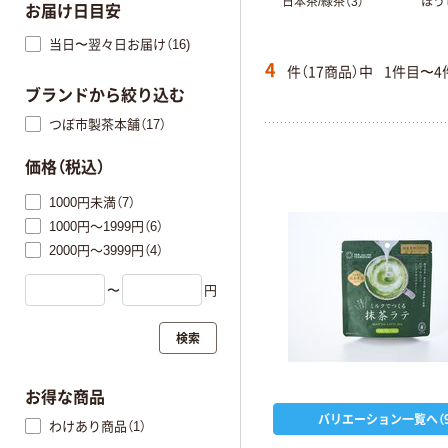
日本茶/緑茶（3）
ほう
お届け日目安
当日〜翌々日お届け（16)
4
件（17商品）中
1件目〜4
ブランドから絞り込む
つぼ市製茶本舗（17）
価格（税込）
1000円未満（7）
1000円～1999円（6）
2000円～3999円（4）
〜
円
検索
お得な商品
バリエーション一覧へ（9
わけあり商品（1）