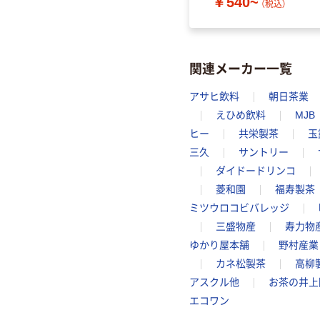
￥540~
（税込）
関連メーカー一覧
アサヒ飲料
朝日茶業
えひめ飲料
MJB
ヒー
共栄製茶
玉
三久
サントリー
ダイドードリンコ
菱和園
福寿製茶
ミツウロコビバレッジ
三盛物産
寿力物
ゆかり屋本舗
野村産業
カネ松製茶
高柳
アスクル他
お茶の井上
エコワン