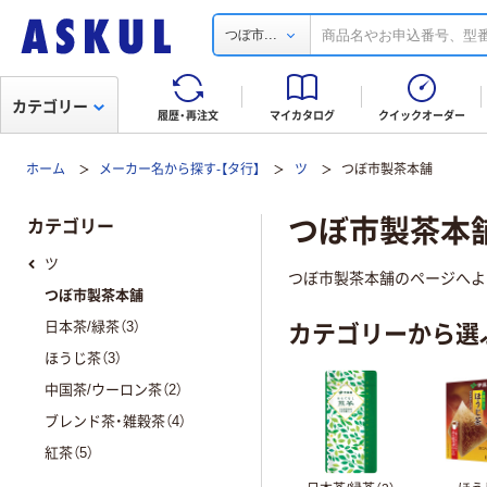
...
つぼ市
カテゴリー
履歴・再注文
マイカタログ
クイックオーダー
ホーム
メーカー名から探す-【タ行】
ツ
つぼ市製茶本舗
つぼ市製茶本
カテゴリー
ツ
つぼ市製茶本舗のページへよ
つぼ市製茶本舗
カテゴリーから選
日本茶/緑茶（3）
ほうじ茶（3）
中国茶/ウーロン茶（2）
ブレンド茶・雑穀茶（4）
紅茶（5）