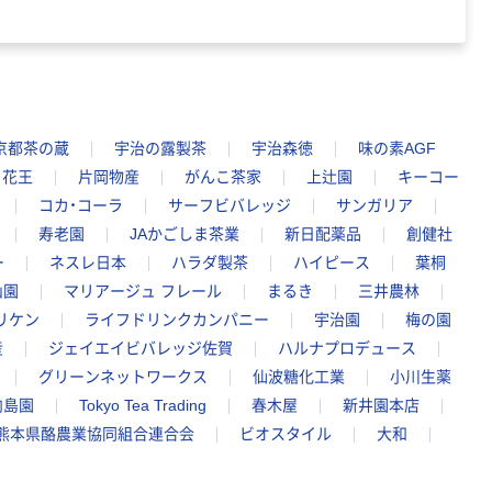
京都茶の蔵
宇治の露製茶
宇治森徳
味の素AGF
花王
片岡物産
がんこ茶家
上辻園
キーコー
コカ・コーラ
サーフビバレッジ
サンガリア
寿老園
JAかごしま茶業
新日配薬品
創健社
ー
ネスレ日本
ハラダ製茶
ハイピース
葉桐
山園
マリアージュ フレール
まるき
三井農林
リケン
ライフドリンクカンパニー
宇治園
梅の園
産
ジェイエイビバレッジ佐賀
ハルナプロデュース
グリーンネットワークス
仙波糖化工業
小川生薬
向島園
Tokyo Tea Trading
春木屋
新井園本店
熊本県酪農業協同組合連合会
ビオスタイル
大和