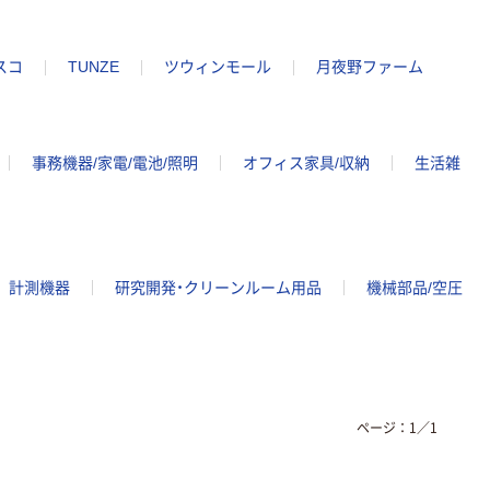
スコ
TUNZE
ツウィンモール
月夜野ファーム
事務機器/家電/電池/照明
オフィス家具/収納
生活雑
計測機器
研究開発・クリーンルーム用品
機械部品/空圧
ページ：
1
／
1