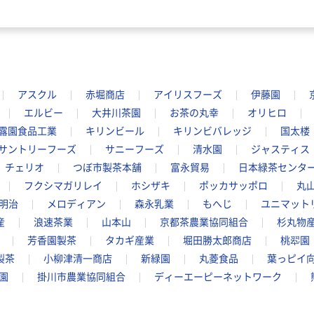
アスクル
赤堀商店
アイリスフーズ
伊藤園
エルビー
大井川茶園
お茶の丸幸
オリヒロ
露園食品工業
キリンビール
キリンビバレッジ
国太楼
サントリーフーズ
サニーフーズ
清水園
ジャスティス
チェリオ
つぼ市製茶本舗
富永貿易
日本緑茶センタ
フクシマガリレイ
ホシザキ
ポッカサッポロ
丸
明治
メロディアン
森永乳業
もへじ
ユニマット
産
浪速茶業
山本山
京都茶農業協同組合
杉丸物
芳香園製茶
タカギ産業
堀田勝太郎商店
桃翆園
製茶
小柳津清一商店
新緑園
丸菱食品
葉っピイ
園
掛川市農業協同組合
ディーエーピーネットワーク