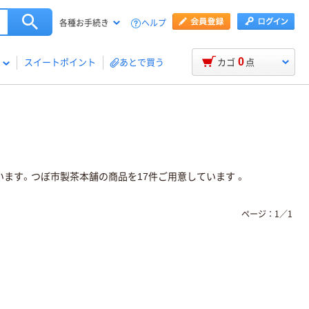
ヘルプ
各種お手続き
0
スイートポイント
あとで買う
カゴ
点
います。つぼ市製茶本舗の商品を17件ご用意しています 。
ページ：
1
／
1