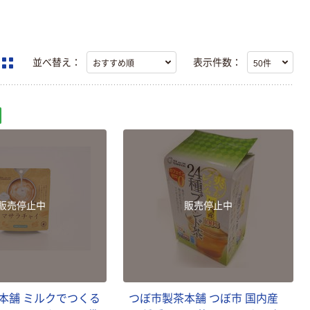
並べ替え：
表示件数：
販売停止中
販売停止中
本舗 ミルクでつくる
つぼ市製茶本舗 つぼ市 国内産