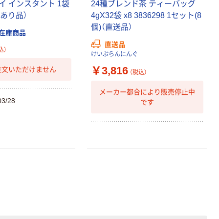
イ インスタント 1袋
24種ブレンド茶 ティーバッグ
けあり品）
4gX32袋 x8 3836298 1セット(8
個)（直送品）
在庫商品
直送品
込）
けいぷらんにんぐ
￥3,816
注文いただけません
（税込）
メーカー都合により販売停止中
3/28
です