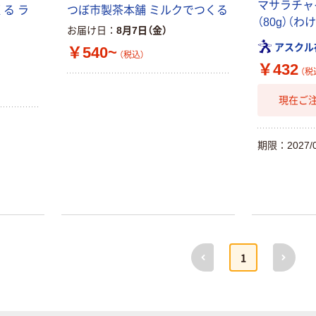
マサラチャ
る ラ
つぼ市製茶本舗 ミルクでつくる
（80g）（わ
お届け日
8月7日（金）
アスクル
￥540~
（税込）
￥432
（税
現在ご
期限：2027/0
前へ
次へ
1