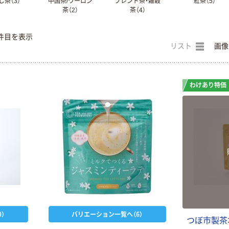
じ茶（3）
中国茶/ウーロン
ブレンド茶・雑穀
紅茶（5）
茶（2）
茶（4）
件目を表示
リスト
画像
わけあり特価
）
バリエーション一覧へ（6）
つぼ市製茶