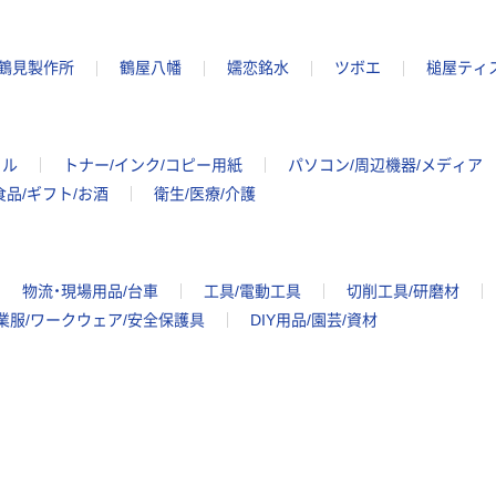
鶴見製作所
鶴屋八幡
嬬恋銘水
ツボエ
槌屋ティ
イル
トナー/インク/コピー用紙
パソコン/周辺機器/メディア
食品/ギフト/お酒
衛生/医療/介護
物流・現場用品/台車
工具/電動工具
切削工具/研磨材
業服/ワークウェア/安全保護具
DIY用品/園芸/資材