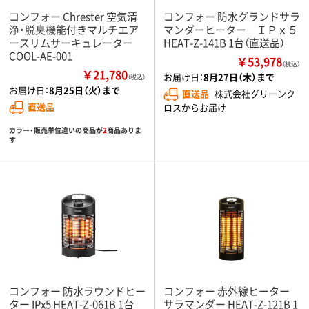
コンフォー Chrester 空気清
コンフォー 防水グランドサラ
浄・脱臭機能付きマルチエア
マンダーヒーター ＩＰｘ５
ースリムサーキュレーター
HEAT-Z-141B 1台（直送品）
COOL-AE-001
￥53,978
（税込）
￥21,780
お届け日：
8月27日（木）まで
（税込）
お届け日：
8月25日（火）まで
直送品
株式会社グリーンク
直送品
ロスからお届け
カラー・販売単位違いの商品が
2
商品ありま
す
コンフォー 防水ラウンドヒー
コンフォー 赤外線ヒーター
ター IPx5 HEAT-Z-061B 1台
サラマンダー HEAT-Z-121B 1