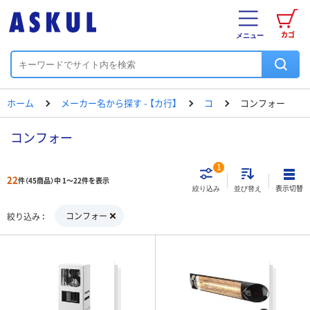
カゴ
メニュー
ホーム
メーカー名から探す - 【カ行】
コ
コンフォー
コンフォー
1
22
件（45商品）中 1～22件を表示
表示切替
絞り込み
並び替え
コンフォー
絞り込み