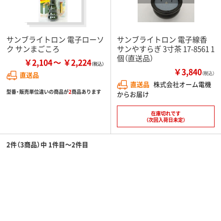
サンブライトロン 電子ローソ
サンブライトロン 電子線香
ク サンまごころ
サンやすらぎ 3寸茶 17-8561 1
個（直送品）
￥2,104
￥2,224
￥3,840
直送品
（税込）
直送品
株式会社オーム電機
型番・販売単位違いの商品が
2
商品あります
からお届け
在庫切れです
（次回入荷日未定）
2件（3商品）中 1件目～2件目