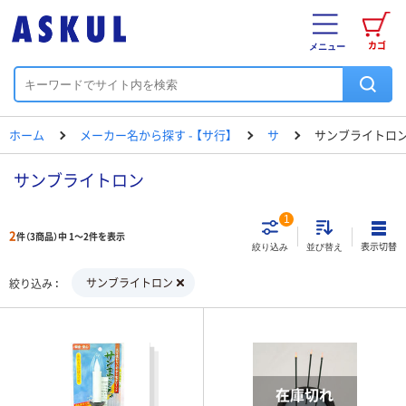
カゴ
メニュー
ホーム
メーカー名から探す - 【サ行】
サ
サンブライトロ
サンブライトロン
1
2
件（3商品）中 1～2件を表示
表示切替
絞り込み
並び替え
サンブライトロン
絞り込み