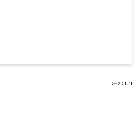
ページ：
1
／
1