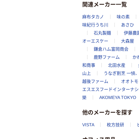
関連メーカー一覧
麻布タカノ
味の素
味紀行うち川
あさひ
石丸製麺
伊藤農
オーエスケー
大森屋
鎌倉ハム富岡商会
鹿野ファーム
か
和商事
北田水産
山上
うなぎ割烹 一愼、
越後ファーム
オオトモ
エスエスフードインターナシ
樂
AKOMEYA TOKYO
他のメーカーを探す
VISTA
枚方技研