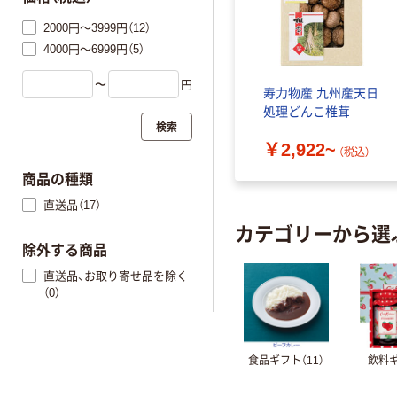
2000円～3999円（12）
4000円～6999円（5）
〜
円
寿力物産 九州産天日
処理どんこ椎茸
検索
￥2,922~
（税込）
商品の種類
直送品（17）
カテゴリーから選
除外する商品
直送品、お取り寄せ品を除く
（0）
食品ギフト（11）
飲料ギ