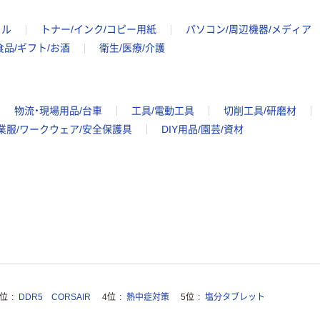
イル
トナー/インク/コピー用紙
パソコン/周辺機器/メディア
食品/ギフト/お酒
衛生/医療/介護
物流・現場用品/台車
工具/電動工具
切削工具/研磨材
業服/ワークウェア/安全保護具
DIY用品/園芸/資材
3位
DDR5 CORSAIR
4位
熱中症対策
5位
塩分タブレット