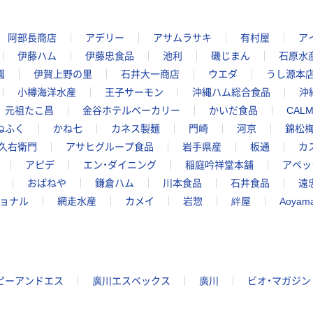
阿部長商店
アデリー
アサムラサキ
有村屋
ア
伊藤ハム
伊藤忠食品
池利
磯じまん
石原水
園
伊賀上野の里
石井大一商店
ウエダ
うし源本
小樽海洋水産
王子サーモン
沖縄ハム総合食品
沖
元祖たこ昌
金谷ホテルベーカリー
かいだ食品
CAL
ねふく
かね七
カネス製麺
門崎
河京
錦松
久右衛門
アサヒグループ食品
岩手県産
板通
カ
アピデ
エン・ダイニング
稲庭吟祥堂本舗
アペッ
おばねや
鎌倉ハム
川本食品
石井食品
遠
ョナル
網走水産
カメイ
岩惣
絆屋
Aoyam
ピーアンドエス
廣川エスベックス
廣川
ビオ・マガジン