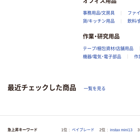
オフィス用品
事務用品/文房具
ファ
貨/キッチン用品
飲料/
作業・研究用品
テープ/梱包資材/店舗用品
機器/電気・電子部品
作
最近チェックした商品
一覧を見る
急上昇キーワード
1位
ベイブレード
2位
instax mini13