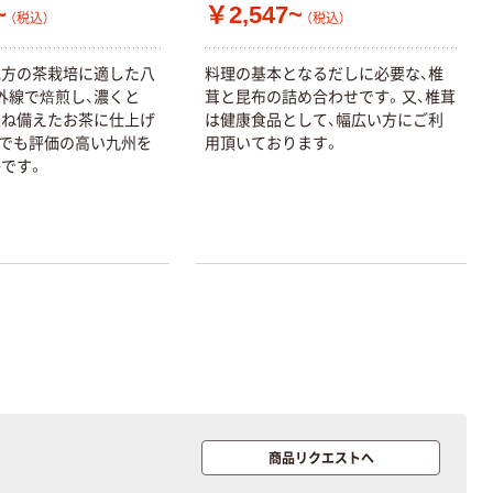
~
￥2,547~
（税込）
（税込）
地方の茶栽培に適した八
料理の基本となるだしに必要な、椎
外線で焙煎し、濃くと
茸と昆布の詰め合わせです。又、椎茸
兼ね備えたお茶に仕上げ
は健康食品として、幅広い方にご利
でも評価の高い九州を
用頂いております。
です。
商品リクエストへ