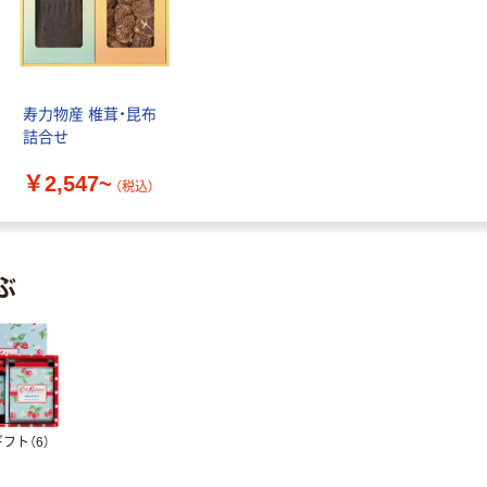
寿力物産 椎茸・昆布
詰合せ
￥2,547~
（税込）
ぶ
フト（6）