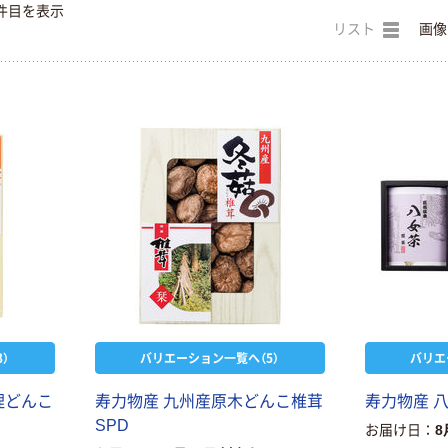
件目を表示
リスト
画像
）
バリエーション一覧へ（5）
バリエ
理どんこ
寿力物産 九州産原木どんこ椎茸
寿力物産 
SPD
お届け日
8