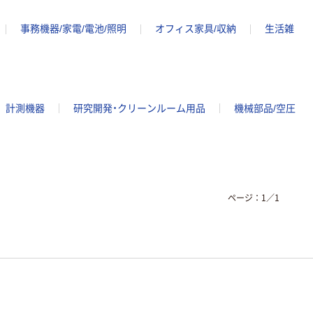
事務機器/家電/電池/照明
オフィス家具/収納
生活雑
計測機器
研究開発・クリーンルーム用品
機械部品/空圧
ページ：
1
／
1