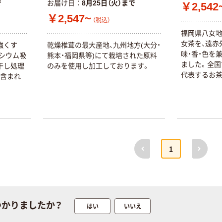
で
お届け日
8月25日（火）まで
￥2,542
￥2,547~
（税込）
福岡県八女
女茶を、遠赤
強くす
乾燥椎茸の最大産地、九州地方(大分・
味・香・色を
ルシウム吸
熊本・福岡県等)にて栽培された原料
ました。全国
干し処理
のみを使用し加工しております。
代表するお茶
く含まれ
前へ
次へ
1
つかりましたか？
はい
いいえ