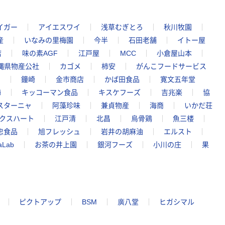
イガー
アイエスワイ
浅草むぎとろ
秋川牧園
産
いなみの里梅園
今半
石田老舗
イトー屋
店
味の素AGF
江戸屋
MCC
小倉屋山本
縄県物産公社
カゴメ
柿安
がんこフードサービス
M
鐘崎
金市商店
かば田食品
寛文五年堂
梅
キッコーマン食品
キスケフーズ
吉兆楽
協
スターニャ
阿藻珍味
兼貞物産
海商
いかだ荘
クスハート
江戸清
北昌
烏骨鶏
魚三楼
忠食品
旭フレッシュ
岩井の胡麻油
エルスト
aLab
お茶の井上園
銀河フーズ
小川の庄
果
ピクトアップ
BSM
廣八堂
ヒガシマル