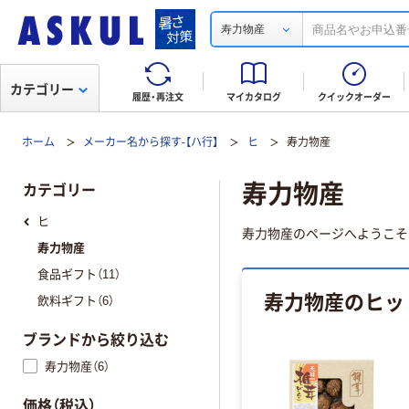
寿力物産
カテゴリー
履歴・再注文
マイカタログ
クイックオーダー
ホーム
メーカー名から探す-【ハ行】
ヒ
寿力物産
寿力物産
カテゴリー
ヒ
寿力物産のページへようこそ
寿力物産
食品ギフト（11）
寿力物産のヒッ
飲料ギフト（6）
ブランドから絞り込む
寿力物産（6）
価格（税込）