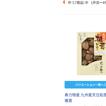
4
件（17商品）中
1件目〜4
バリエーション一覧へ（3
寿力物産 九州産天日処
椎茸