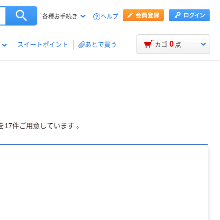
ヘルプ
各種お手続き
0
スイートポイント
あとで買う
カゴ
点
17件ご用意しています 。