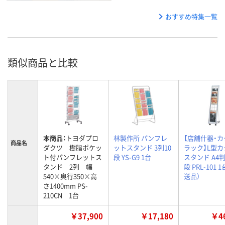
おすすめ特集一覧
類似商品と比較
本商品：
トヨダプロ
林製作所 パンフレ
【店舗什器・
商品名
ダクツ 樹脂ポケッ
ットスタンド 3列10
ラック】L型
ト付パンフレットス
段 YS-G9 1台
スタンド A4判
タンド 2列 幅
段 PRL-101 
540×奥行350×高
送品）
さ1400mm PS-
210CN 1台
￥37,900
￥17,180
￥46