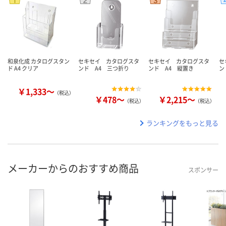
和泉化成 カタログスタン
セキセイ カタログスタ
セキセイ カタログスタ
セ
ド A4 クリア
ンド A4 三つ折り
ンド A4 縦置き
ン
￥1,333～
（税込）
￥478～
￥2,215～
（税込）
（税込）
ランキングをもっと見る
メーカーからのおすすめ商品
スポンサー