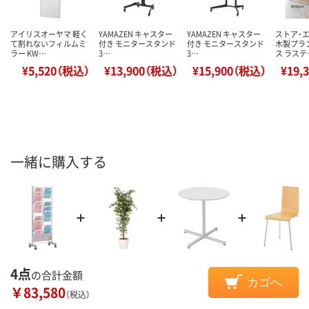
アイリスオーヤマ 軽く
YAMAZEN キャスター
YAMAZEN キャスター
ストア・
て割れないフィルムミ
付き モニタースタンド
付き モニタースタンド
木製プラ
ラー KW…
3…
3…
ス ラステ
¥5,520（税込）
¥13,900（税込）
¥15,900（税込）
¥19,
一緒に購入する
4点
の合計金額
カゴへ
￥83,580
（税込）