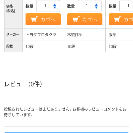
数量
数量
数量
価格
(税込)
カゴへ
カゴへ
カ
トヨダプロダクツ
林製作所
服部
メーカー
10段
10段
10段
段数
カラーグ
シルバー系
グレー系
ループ
12kg
4.7kg
5.1kg
質量
レビュー（0件）
投稿されたレビューはまだありません。お客様のレビューコメントをお
待ちしています。