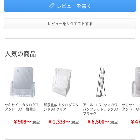
レビューを書く
レビューをリクエストする
人気の商品
セキセイ カタログス
和泉化成 カタログスタ
アール・エフ・ヤマカワ
セキセイ 
タンド A4 縦置き
ンド A4 クリア
パンフレットラック A4
タンド A
ブラック
￥908～
￥1,333～
￥6,500～
￥4
（税込）
（税込）
（税込）