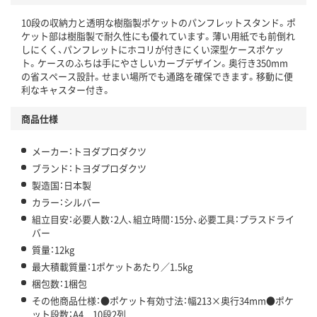
10段の収納力と透明な樹脂製ポケットのパンフレットスタンド。ポ
ケット部は樹脂製で耐久性にも優れています。薄い用紙でも前倒れ
しにくく、パンフレットにホコリが付きにくい深型ケースポケッ
ト。ケースのふちは手にやさしいカーブデザイン。奥行き350mm
の省スペース設計。せまい場所でも通路を確保できます。移動に便
利なキャスター付き。
商品仕様
メーカー：トヨダプロダクツ
ブランド：トヨダプロダクツ
製造国：日本製
カラー：シルバー
組立目安：必要人数：2人、組立時間：15分、必要工具：プラスドライ
バー
質量：12kg
最大積載質量：1ポケットあたり／1.5kg
梱包数：1梱包
その他商品仕様：●ポケット有効寸法：幅213×奥行34mm●ポケ
ット段数：A4 10段2列