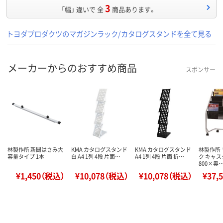
3
「幅」 違いで 全
商品あります。
トヨダプロダクツのマガジンラック/カタログスタンドを全て見る
メーカーからのおすすめ商品
スポンサー
林製作所 新聞はさみ大
KMA カタログスタンド
KMA カタログスタンド
林製作所
容量タイプ 1本
白 A4 1列 4段 片面…
A4 1列 4段 片面 折…
ク キャス
800×奥
¥1,450（税込）
¥10,078（税込）
¥10,078（税込）
¥37,