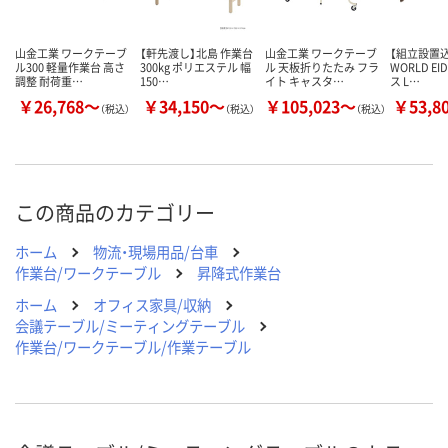
山金工業 ワークテーブ
【軒先渡し】北島 作業台
山金工業 ワークテーブ
【組立設置込
ル300 軽量作業台 高さ
300kg ポリエステル 幅
ル 天板折りたたみ フラ
WORLD EI
調整 耐荷重…
150…
イト キャスタ…
ス L…
￥26,768～
￥34,150～
￥105,023～
￥53,8
（税込）
（税込）
（税込）
この商品のカテゴリー
ホーム
物流・現場用品/台車
作業台/ワークテーブル
昇降式作業台
ホーム
オフィス家具/収納
会議テーブル/ミーティングテーブル
作業台/ワークテーブル/作業テーブル