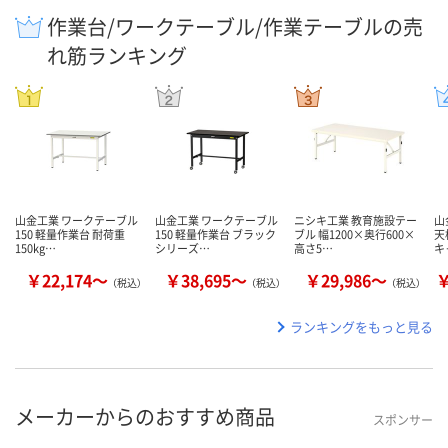
作業台/ワークテーブル/作業テーブルの売
れ筋ランキング
山金工業 ワークテーブル
山金工業 ワークテーブル
ニシキ工業 教育施設テー
山
150 軽量作業台 耐荷重
150 軽量作業台 ブラック
ブル 幅1200×奥行600×
天
150kg…
シリーズ…
高さ5…
キ
￥22,174～
￥38,695～
￥29,986～
￥
（税込）
（税込）
（税込）
ランキングをもっと見る
メーカーからのおすすめ商品
スポンサー