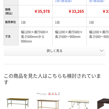
1台（直送品）
台（直送品）
価格
￥35,978
￥33,265
￥33
(税込)
1台
1台
1台
販売単位
幅1200×奥行600×
幅1200×奥行600×
幅1200×奥行
高さ600mmから
高さ600～900mm
高さ600～90
寸法
900mm
お申込番
詳しく見る
2130775
U322417
U322415
号
直送品
直送品
直送品
在庫
8月25日（火）まで
8月25日（火）まで
8月25日（火）
お届け日
この商品を見た人はこちらも検討されていま
す
数量
数量
数量
カゴへ
カゴへ
カ