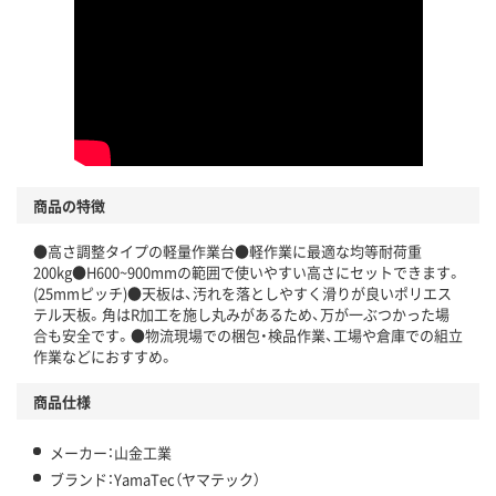
商品の特徴
●高さ調整タイプの軽量作業台●軽作業に最適な均等耐荷重
200kg●H600~900mmの範囲で使いやすい高さにセットできます。
(25mmピッチ)●天板は、汚れを落としやすく滑りが良いポリエス
テル天板。角はR加工を施し丸みがあるため、万が一ぶつかった場
合も安全です。●物流現場での梱包・検品作業、工場や倉庫での組立
作業などにおすすめ。
商品仕様
メーカー：山金工業
ブランド：YamaTec（ヤマテック）