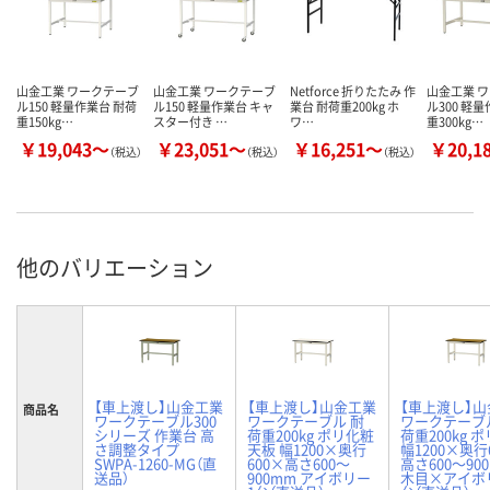
山金工業 ワークテーブ
山金工業 ワークテーブ
Netforce 折りたたみ 作
山金工業 
ル150 軽量作業台 耐荷
ル150 軽量作業台 キャ
業台 耐荷重200kg ホ
ル300 軽
重150kg…
スター付き …
ワ…
重300kg…
￥19,043～
￥23,051～
￥16,251～
￥20,1
（税込）
（税込）
（税込）
他のバリエーション
【車上渡し】山金工業
【車上渡し】山金工業
【車上渡し】
商品名
ワークテーブル300
ワークテーブル 耐
ワークテーブ
シリーズ 作業台 高
荷重200kg ポリ化粧
荷重200kg 
さ調整タイプ
天板 幅1200×奥行
幅1200×奥行
SWPA-1260-MG（直
600×高さ600～
高さ600～90
送品）
900mm アイボリー
木目×アイボリ