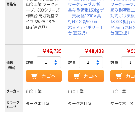
山金工業 ワークテ
ワークテーブル 折
ワークテーブ
商品名
ーブル300シリーズ
畳み 耐荷重150kg ポ
畳み 耐荷重11
作業台 高さ調整タ
リ天板 幅1200×奥
動式 ポリ天板
イプ SWPA-1875-
行600×高900mm
1800×奥行7
MG（直送品）
木目×アイボリー 1
740mm 木目×
台（直送品）
台（直送品）
￥46,735
￥48,408
￥51
数量
数量
数量
価格
(税込)
カゴへ
カゴへ
カ
山金工業
山金工業
山金工業
メーカー
カラーグ
ダーク木目系
ダーク木目系
ダーク木目系
ループ
キャスタ
キャスター無し
キャスター無し
キャスター付
ー