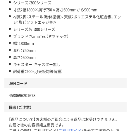
シリーズ：300シリーズ
寸法：幅1800×奥行750×高さ600mmから900mm
材質：脚：スチール（粉体塗装）、天板：ポリエステル化粧合板、エッ
ジ：塩ビソフトエッジ巻き
シリーズ名：300シリーズ
ブランド：YamaTec（ヤマテック）
幅：1800mm
奥行：750mm
高さ：600mm
キャスター：キャスター無し
耐荷重：200kg（天板均等荷重）
JANコード
4580696201678
備考（ご注意）
【返品について】お客様のご都合による返品はお受けできません。
お届け後のお客様組立商品です。
ご購入の際は、ご利用ガイド「
ご利用ガイド
」を必ずご確認の上、お