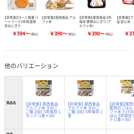
【非常食】ロート製薬 ハ
【非常食】尾西食品 アル
【非常食】尾西食品 5年
【非常食】
ートフード5年常温保
ファ米
保存 携帯おにぎり（ア
品 安心米
存おにぎり
ルファ米）
￥594～
￥390～
￥390～
￥3
（税込）
（税込）
（税込）
他のバリエーション
商品名
【非常食】 尾西食品
【非常食】 尾西食品
【非常食】尾西
アルファ米 きのこ
アルファ米 きのこ
尾西のごはん
ご飯 2001 5年保存 1
ご飯 2001 5年保存 1
ファ米 たけ
セット（1食×50）
食
はん 5年保存 
ト（1食×50）