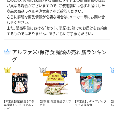
が異なる場合がございますので、ご使用前には必ずお届けした
商品の商品ラベルや注意書きをご確認ください。
さらに詳細な商品情報が必要な場合は、メーカー等にお問い合
わせください。
また、販売単位における「セット」表記は、箱でのお届けをお約束
するものではありません。あらかじめご了承ください。
アルファ米/保存食 麺類の売れ筋ランキン
グ
【非常食】尾西食品 5年保
【非常食】尾西食品 アルフ
【非常食】サタケ マジック
【
存 携帯おにぎり（アルフ
ァ米
ライス 保存食
安
ァ米）