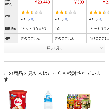
価格
￥23,440
￥500
￥23
(税込)
評価
2.5
2.5
3.5
（
2件
）
（
2件
）
（
7件
）
1セット（1食×50）
1食
1セット（1食×
販売単位
きのこごはん
きのこごはん
たけのこごは
種類
お申込番
詳しく見る
5311818
9676030
HN78761
号
入荷待ち
あり
入荷待ち
在庫
ご注文後、お届けに
ご注文後、お
この商品を見た人はこちらも検討されていま
ついてご連絡いたし
8月11日（火）
ついてご連絡
お届け日
す
ます
ます
数量
数量
数量
カゴへ
カゴへ
カ