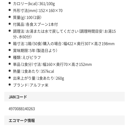
カロリー(kcal)：361/100g
外形寸法(mm)：152×160×70
質量(g)：100（1袋）
付属品：各食スプーン1本付
調理法：お湯または水で戻してください（調理時間目安：お湯15
分、水60分）
箱寸法：1箱（50食）購入の場合：幅422×奥行307×高さ198mm
賞味期限：5年（製造日より）
種類：えびピラフ
単品（1食分）寸法：幅160×奥行70×高さ152mm
熱量：1食あたり：357kcal
出来上がり量：1食あたり：260g
ブランド：アルファ米
JANコード
4970088140263
エコマーク情報