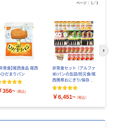
ページ：
1
／
3
次のスライド
【非常食】尾西食品 尾西
非常食セット （アルファ
【非常食】尾
のひだまりパン
米/パンの缶詰/防災食/尾
存 携帯お
西携帯おにぎり/保存食/
ァ米）
備蓄用）
￥356~
（税込）
￥6,451~
￥390~
（税込）