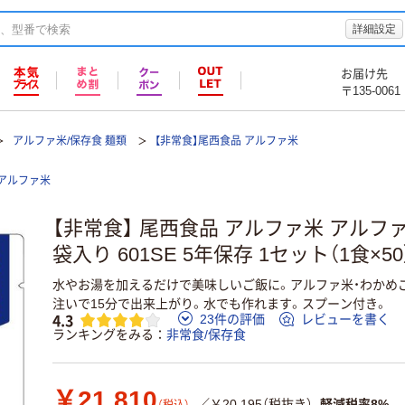
詳細設定
お届け先
〒135-0061
アルファ米/保存食 麺類
【非常食】尾西食品 アルファ米
アルファ米
【非常食】 尾西食品 アルファ米 アルフ
袋入り 601SE 5年保存 1セット（1食×50
水やお湯を加えるだけで美味しいご飯に。アルファ米・わかめご
注いで15分で出来上がり。水でも作れます。スプーン付き。
4.3
23件の評価
レビューを書く
ランキングをみる
非常食/保存食
￥21,810
／￥20,195（税抜き）
軽減税率8%