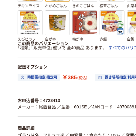
チキンライス
わかめごはん
きのこごはん
松茸ごはん
山菜
えびピラフ
白がゆ
梅がゆ
赤飯
白飯
この商品のバリエーション
「種類」「販売単位」違いで 全40商品 あります。
すべてのバリ
配送オプション
￥385
時間帯指定 指定可
置き場所指定 利用
（税込）
お申込番号：4723413
メーカー：尾西食品
／型番：601SE
／JANコード：49700881
商品詳細
ブランド名
アルファ米
／
内容量
1食あたり：100g
／
容器