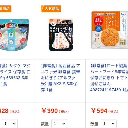
気商品
人気商品
常食】 サタケ マジ
【非常食】 尾西食品 ア
【非常食】ロート製薬
ライス 保存食 白
ルファ米 非常食 携帯
ハートフード5年常
0g 639662 5年
おにぎり（アルファ
保存おにぎり トマ
 1食
米） 鮭 AK2-S 5年保
混ぜごはん
存 1食
4987241197439 1
28
￥390
￥594
（税込）
（税込）
（税込）
数量
数量