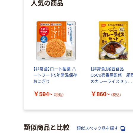
人気の商品
【非常食】ロート製薬 ハ
【非常食】尾西食品
ートフード5年常温保存
CoCo壱番屋監修 尾
おにぎり
のカレーライスセッ
ト 5年保存
￥594~
￥860~
（税込）
（税込）
類似商品と比較
類似スペック品を探す