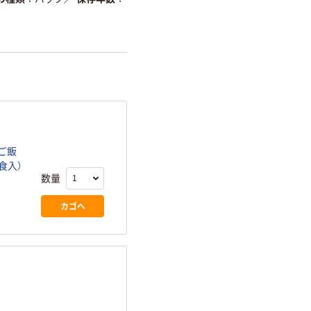
ご飯
5食入）
数量
カゴへ