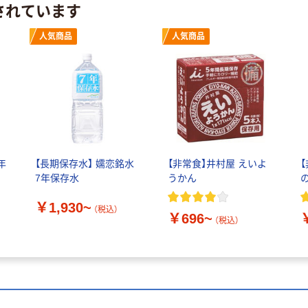
されています
人気商品
人気商品
年
【長期保存水】 嬬恋銘水
【非常食】井村屋 えいよ
7年保存水
うかん
￥1,930~
（税込）
￥696~
（税込）