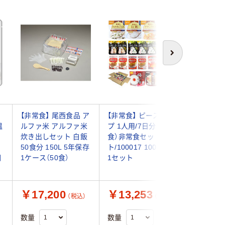
次へ
【非常食】 尾西食品 ア
【非常食】 ピースアッ
【非常食】
温
ルファ米 アルファ米
プ 1人用/7日分（21
ックライ
ト
炊き出しセット 白飯
食）非常食セッ
パスタ 
50食分 150L 5年保存
ト/100017 10001724
ラス風味) 
個
1ケース（50食）
1セット
年保存 1
￥17,200
￥13,253
￥9,6
（税込）
（税込）
数量
数量
数量