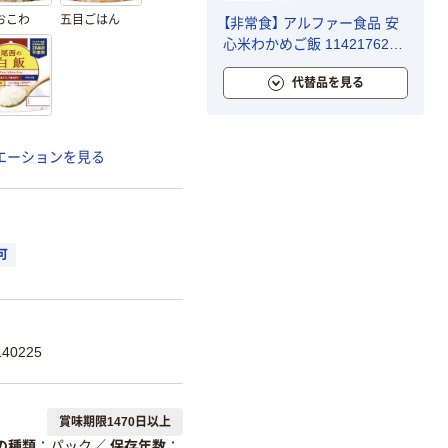
おこわ
五目ごはん
【非常食】 アルファー食品 安
心米わかめご飯 114217621
5年10ヶ月保存 1セット（15食
代替品を見る
入）
エーションを見る
可
40225
賞味期限1470日以上
の種類
パック
／
保存年数