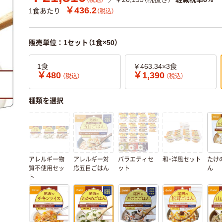
（税込）
￥436.2
1食あたり
（税込）
販売単位：1セット（1食×50）
1食
￥463.34×3食
￥480
￥1,390
（税込）
（税込）
種類を選択
アレルギー物
アレルギー対
バラエティセ
和・洋風セット
たけ
質不使用セッ
応五目ごはん
ット
ん
ト