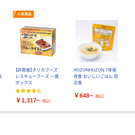
人気商品
【非常食】ホリカフーズ
HOZONHOZON 7年保
西
レスキューフーズ 一食
存食 おいしいごはん 防
ボックス
災食
￥648~
（税込）
￥1,317~
（税込）