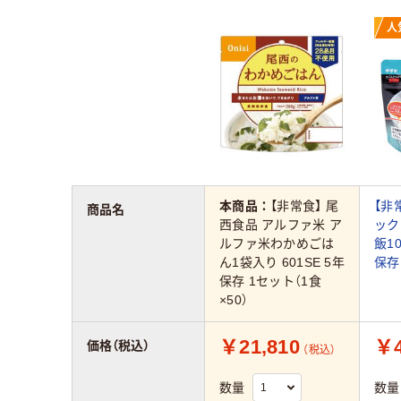
人
本商品：
【非常食】 尾
【非
商品名
西食品 アルファ米 ア
ック
ルファ米わかめごは
飯10
ん1袋入り 601SE 5年
保存
保存 1セット（1食
×50）
￥21,810
￥4
価格（税込）
（税込）
数量
数量