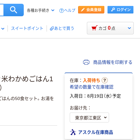
ヘルプ
各種お手続き
0
スイートポイント
あとで買う
カゴ
点
商品情報を印刷する
ァ米わかめごはん1
在庫：
入荷待ち
）
希望の数量で在庫確認
入荷日：8月19日（水）予定
はんの50食セット。お湯を
お届け先：
アスクル在庫商品