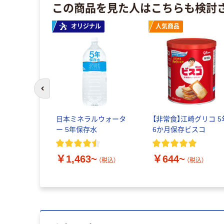
この商品を見た人はこちらも検討
オリジナル
人気商品
前のスライドへ
日本ミネラルウォータ
【非常食】江崎グリコ 5
ー 5年保存水
6か月保存ビスコ
￥1,463~
￥644~
（税込）
（税込）