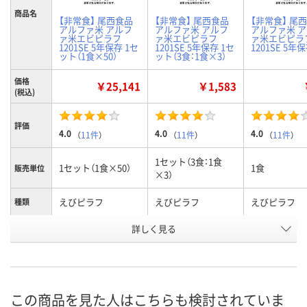
商品名
【非常食】 尾西食品
【非常食】 尾西食品
【非常食】 尾
アルファ米 アルフ
アルファ米 アルフ
アルファ米 
ァ米エビピラフ
ァ米エビピラフ
ァ米エビピラ
1201SE 5年保存 1セ
1201SE 5年保存 1セ
1201SE 5年
ット（1食×50）
ット（3食：1食×3）
価格
￥25,141
￥1,583
(税込)
評価
4.0
4.0
4.0
（
11件
）
（
11件
）
（
11件
）
1セット（3食：1食
1セット（1食×50）
1食
販売単位
×3）
えびピラフ
えびピラフ
えびピラフ
種類
お申込番
詳しく見る
1980417
3112922
3112913
号
入荷待ち
あり
あり
在庫
この商品を見た人はこちらも検討されていま
8月7日（金）予定
8月8日（土）
8月8日（土）
お届け日