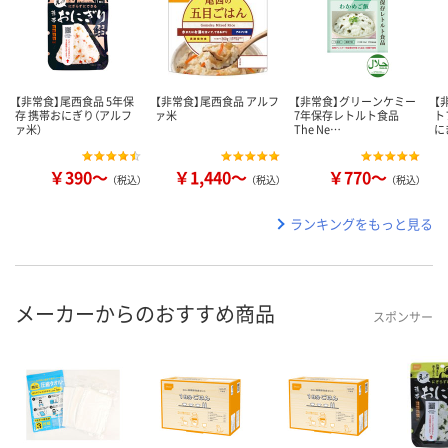
【非常食】尾西食品 5年保
【非常食】尾西食品 アルフ
【非常食】グリーンケミー
【
存 携帯おにぎり（アルフ
ァ米
7年保存レトルト食品
ト
ァ米）
The Ne…
に
￥390～
￥1,440～
￥770～
（税込）
（税込）
（税込）
ランキングをもっと見る
メーカーからのおすすめ商品
スポンサー