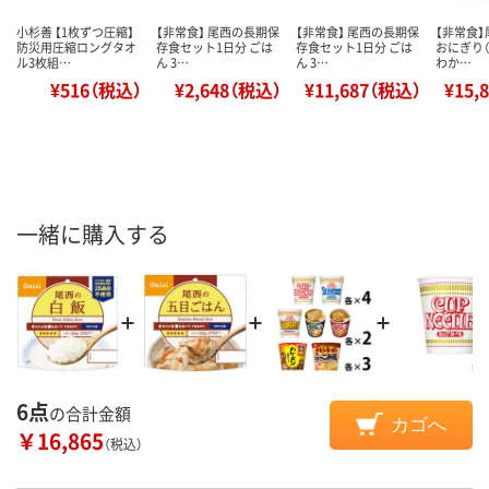
小杉善 【1枚ずつ圧縮】
【非常食】 尾西の長期保
【非常食】 尾西の長期保
【非常食】
防災用圧縮ロングタオ
存食セット1日分 ごは
存食セット1日分 ごは
おにぎり
ル3枚組…
ん 3…
ん 3…
わか…
¥516（税込）
¥2,648（税込）
¥11,687（税込）
¥15,
一緒に購入する
6点
の合計金額
カゴへ
￥16,865
（税込）