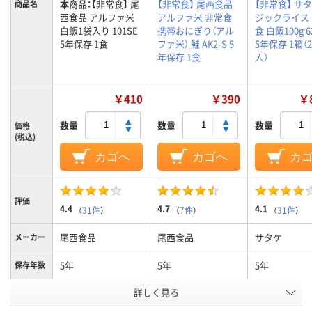
本商品：
【非常食】 尾
【非常食】 尾西食品
【非常食】 サタ
商品名
西食品 アルファ米
アルファ米 非常食
ジックライス
白飯1袋入り 101SE
携帯おにぎり（アル
食 白飯100g 6
5年保存 1食
ファ米） 鮭 AK2-S 5
5年保存 1箱（
年保存 1食
入）
￥410
￥390
￥8
数量
数量
数量
価格
(税込)
カゴへ
カゴへ
カ
評価
4.4
4.7
4.1
（
31件
）
（
7件
）
（
31件
）
尾西食品
尾西食品
サタケ
メーカー
5年
5年
5年
保存年数
アレルギ
詳しく見る
アレルギー物質28項
アレルギー物質28項
ー物質不
目不使用
目不使用