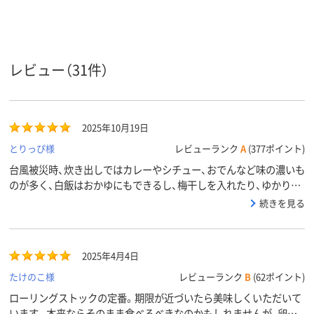
使用
アスクル
商品環境
10
スコア
レビュー（31件）
2025年10月19日
とりっぴ様
レビューランク
A
(377ポイント)
台風被災時、炊き出しではカレーやシチュー、おでんなど味の濃いも
のが多く、白飯はおかゆにもできるし、梅干しを入れたり、ゆかりを
混ぜたおにぎりというシンプルなものが、高齢者には好評でした。
続きを見る
味付きのご飯は重宝ですが、シンプルなものも用意しておくと災害
時でも食の幅が広がります。
2025年4月4日
たけのこ様
レビューランク
B
(62ポイント)
ローリングストックの定番。期限が近づいたら美味しくいただいて
います。本来ならそのまま食べるべきなのかもしれませんが、卵ご