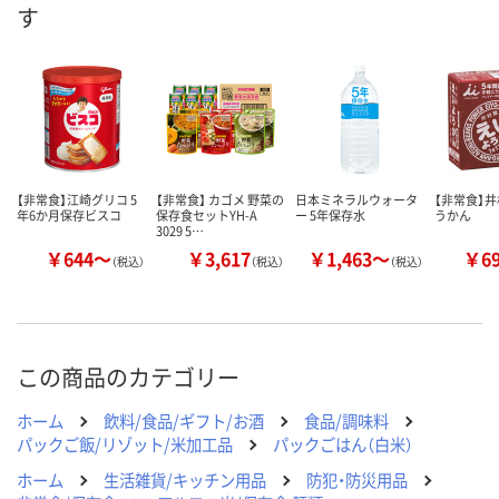
す
数量
数量
数量
カゴへ
カゴへ
カ
【非常食】江崎グリコ 5
【非常食】 カゴメ 野菜の
日本ミネラルウォータ
【非常食】井
年6か月保存ビスコ
保存食セットYH-A
ー 5年保存水
うかん
3029 5…
￥644～
￥3,617
￥1,463～
￥6
（税込）
（税込）
（税込）
この商品のカテゴリー
ホーム
飲料/食品/ギフト/お酒
食品/調味料
パックご飯/リゾット/米加工品
パックごはん（白米）
ホーム
生活雑貨/キッチン用品
防犯・防災用品