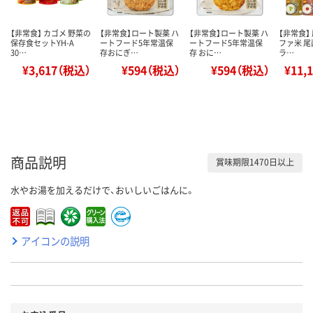
【非常食】 カゴメ 野菜の
【非常食】ロート製薬 ハ
【非常食】ロート製薬 ハ
【非常食】
保存食セットYH-A
ートフード5年常温保
ートフード5年常温保
ファ米 尾
30…
存おにぎ…
存 おに…
ラ…
¥3,617（税込）
¥594（税込）
¥594（税込）
¥11,
商品説明
賞味期限1470日以上
水やお湯を加えるだけで、おいしいごはんに。
アイコンの説明