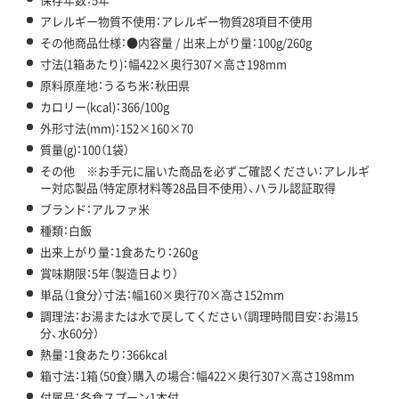
アレルギー物質不使用：アレルギー物質28項目不使用
その他商品仕様：●内容量 / 出来上がり量：100g/260g
寸法(1箱あたり)：幅422×奥行307×高さ198mm
原料原産地：うるち米：秋田県
カロリー(kcal)：366/100g
外形寸法(mm)：152×160×70
質量(g)：100（1袋）
その他 ※お手元に届いた商品を必ずご確認ください：アレルギ
ー対応製品（特定原材料等28品目不使用）、ハラル認証取得
ブランド：アルファ米
種類：白飯
出来上がり量：1食あたり：260g
賞味期限：5年（製造日より）
単品（1食分）寸法：幅160×奥行70×高さ152mm
調理法：お湯または水で戻してください（調理時間目安：お湯15
分、水60分）
熱量：1食あたり：366kcal
箱寸法：1箱（50食）購入の場合：幅422×奥行307×高さ198mm
付属品：各食スプーン1本付