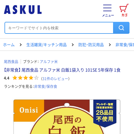
カゴ
メニュー
ホーム
生活雑貨/キッチン用品
防犯・防災用品
非常食/保
尾西食品
ブランド：
アルファ米
【非常食】 尾西食品 アルファ米 白飯1袋入り 101SE 5年保存 1食
4.4
（
31
件のレビュー
）
ランキングを見る：
非常食/保存食