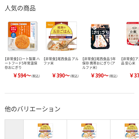
人気の商品
【非常食】ロート製薬 ハ
【非常食】尾西食品 アル
【非常食】尾西食品 5年
【非常食】
ートフード5年常温保
ファ米
保存 携帯おにぎり（ア
品 安心米
存おにぎり
ルファ米）
￥594～
￥390～
￥390～
￥3
（税込）
（税込）
（税込）
他のバリエーション