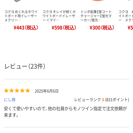
コクヨ めくれるホワイ
コクヨ キレイが続くホ
トンボ鉛筆【蛍コート
コクヨ 
トボード用イレーザー
ワイトボードイレーザ
チャージャー】蛍光マ
イトボー
メクリー…
ー ＜マイ…
ーカー/蛍光…
ー メク
¥443（税込）
¥598（税込）
¥300（税込）
¥
レビュー（23件）
2025年6月6日
にし様
レビューランク
S
(821ポイント)
安くて使いやすいので、他の社員からモノツイン指定で注文依頼が
来ます。