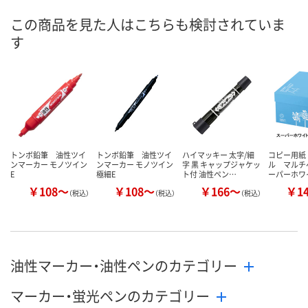
お届け日
この商品を見た人はこちらも検討されていま
す
現在ご注文いただけ
現在ご注文いただけ
現在ご注文い
ません
ません
ません
トンボ鉛筆 油性ツイ
トンボ鉛筆 油性ツイ
ハイマッキー 太字/細
コピー用紙
ンマーカー モノツイン
ンマーカー モノツイン
字 黒 キャップジャケッ
ル マルチ
E
極細E
ト付 油性ペン…
ーパーホワ
￥108～
￥108～
￥166～
￥1
（税込）
（税込）
（税込）
油性マーカー・油性ペンのカテゴリー
マーカー・蛍光ペンのカテゴリー