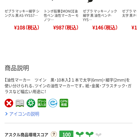
ゼブラ マッキー細字 シ
トンボ鉛筆【MONO】油
ゼブラ マッキーノック
ゼブラ 
ングル 黒 AS-YYSS7…
性ペン 油性マーカー モ
細字 黒 油性ペン P-
太字 黒 P-
ノツ…
YYS…
¥108（税込）
¥987（税込）
¥146（税込）
¥
商品説明
【油性マーカー ツイン 黒・10本入】１本で太字(6ｍｍ)・細字(2ｍｍ)を
使い分けられる、ツインの油性マーカーです。紙・金属・プラスチック・ガ
ラスなど幅広い用途に！
アイコンの説明
100
アスクル商品環境スコア