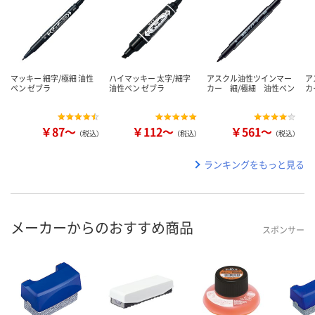
マッキー 細字/極細 油性
ハイマッキー 太字/細字
アスクル油性ツインマー
ア
ペン ゼブラ
油性ペン ゼブラ
カー 細/極細 油性ペン
カ
￥87～
￥112～
￥561～
（税込）
（税込）
（税込）
ランキングをもっと見る
メーカーからのおすすめ商品
スポンサー