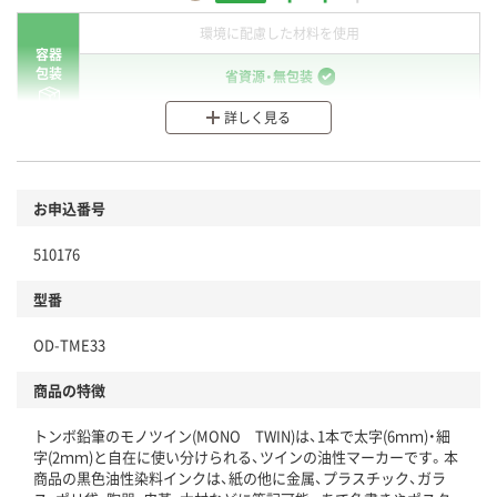
環境に配慮した材料を使用
容器
包装
省資源・無包装
詳しく見る
分別・リサイクルしやすい設計
環境に配慮した材料を使用
商品
お申込番号
本体
省資源・省エネ・節水
510176
分別・リサイクルしやすい設計
型番
独自の回収スキームがある
OD-TME33
仕組
アスクルで資源循環している
商品の特徴
温室効果ガスなどの削減
トンボ鉛筆のモノツイン(MONO TWIN)は、1本で太字(6ｍｍ)・細
この商品の環境配慮ポイントです。下記商品詳細「
字(2ｍｍ)と自在に使い分けられる、ツインの油性マーカーです。本
アスクル商品環境スコア詳細／加点項目
」で確認できます。
商品の黒色油性染料インクは、紙の他に金属、プラスチック、ガラ