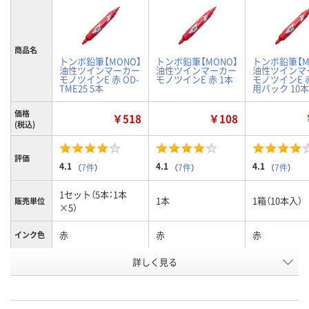
商品名
トンボ鉛筆【MONO】
トンボ鉛筆【MONO】
トンボ鉛筆【M
油性ツインマーカー
油性ツインマーカー
油性ツインマ
モノツインE 赤 OD-
モノツインE 赤 1本
モノツインE 
TME25 5本
用パック 10本
価格
￥518
￥108
(税込)
評価
4.1
4.1
4.1
（
7件
）
（
7件
）
（
7件
）
1セット（5本：1本
1本
1箱（10本入）
販売単位
×5）
赤
赤
赤
インク色
お申込番
詳しく見る
8241851
312821
511128
号
在庫