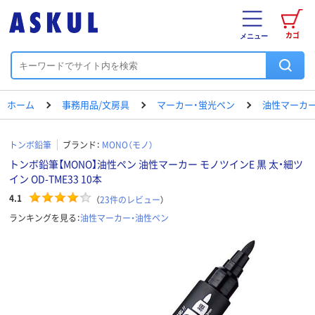
カゴ
メニュー
ホーム
事務用品/文房具
マーカー・蛍光ペン
油性マーカー
トンボ鉛筆
ブランド：
MONO（モノ）
トンボ鉛筆【MONO】油性ペン 油性マーカー モノツインE 黒 太・細ツ
イン OD-TME33 10本
4.1
（
23
件のレビュー
）
ランキングを見る：
油性マーカー・油性ペン