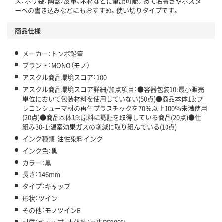
ス、ポリ袋、陶器、皮革、木材などに筆記可能。あて名書きやポスタ
ーへの書き込みなどにもおすすめ。使い切りタイプです。
商品仕様
メーカー：トンボ鉛筆
ブランド：MONO（モノ）
アスクル商品環境スコア：100
アスクル商品環境スコア詳細/加点項目：●容器包装10:最小販売
単位において包装材料を使用していない(50点)●商品本体13:プ
レコンシューマ材の再生プラスチックを70％以上100％未満使用
(20点)●商品本体19:原料に認証を取得している商品(20点)●仕
組み30-1:温室効果ガスの削減に取り組んでいる(10点)
インク種類：油性染料インク
インク色：黒
カラー：黒
長さ：146mm
タイプ：キャップ
形状：ツイン
その他：モノツインE
材質：キャップ・本体軸：再生PP100%