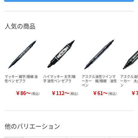
人気の商品
マッキー 細字/極細 油
ハイマッキー 太字/細
アスクル油性ツインマ
アスクル油
性ペン ゼブラ
字 油性ペン ゼブラ
ーカー 細/極細 油性
ーカー 太
ペン
ン
￥86～
￥112～
￥61～
￥
（税込）
（税込）
（税込）
他のバリエーション