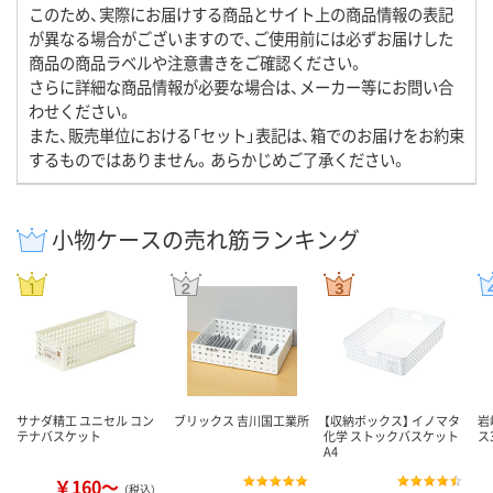
このため、実際にお届けする商品とサイト上の商品情報の表記
が異なる場合がございますので、ご使用前には必ずお届けした
商品の商品ラベルや注意書きをご確認ください。
さらに詳細な商品情報が必要な場合は、メーカー等にお問い合
わせください。
また、販売単位における「セット」表記は、箱でのお届けをお約束
するものではありません。あらかじめご了承ください。
小物ケースの売れ筋ランキング
サナダ精工 ユニセル コン
ブリックス 吉川国工業所
【収納ボックス】 イノマタ
岩
テナバスケット
化学 ストックバスケット
ス
A4
￥160～
（税込）