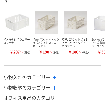
す
数量
数量
カゴへ
カゴへ
イノマタ化学 シェリー
収納バスケット メッシ
収納バスケット メッシ
SANKA 
コンテナ
ュバスケット スリム
ュバスケット ワイド
リーズ 収納
オリジナル
オリジナル
ラーボック
￥207～
￥180～
￥180～
￥3
（税込）
（税込）
（税込）
小物入れのカテゴリー
小物収納のカテゴリー
オフィス用品のカテゴリー