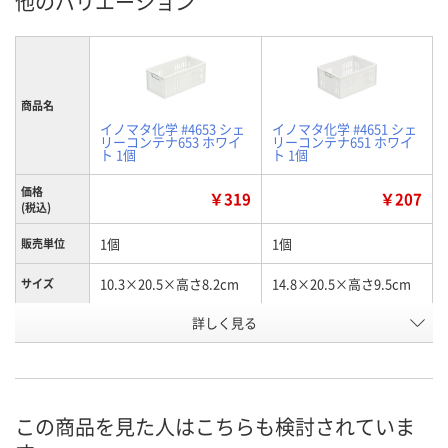
他のバリエーション
商品名
イノマタ化学 #4653 シェ
イノマタ化学 #4651 シェ
リーコンテナ653 ホワイ
リーコンテナ651 ホワイ
ト 1個
ト 1個
価格
￥319
￥207
(税込)
1個
1個
販売単位
10.3×20.5×高さ8.2cm
14.8×20.5×高さ9.5cm
サイズ
詳しく見る
ホワイト
ホワイト
カラー
AH92999
AH92997
お申込番号
4点
4点
在庫
この商品を見た人はこちらも検討されていま
8月11日（火）
8月11日（火）
お届け日