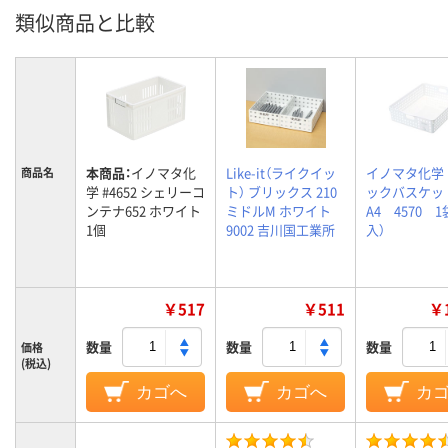
類似商品と比較
本商品：
イノマタ化
Like-it（ライクイッ
イノマタ化学
商品名
学 #4652 シェリーコ
ト） ブリックス 210
ックバスケ
ンテナ652 ホワイト
ミドルM ホワイト
A4 4570 1
1個
9002 吉川国工業所
入）
￥517
￥511
￥1
数量
数量
数量
価格
(税込)
カゴへ
カゴへ
カ