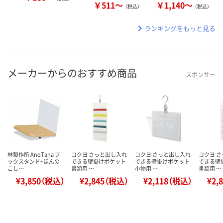
￥511～
￥1,140～
（税込）
（税込）
ランキングをもっと見る
メーカーからのおすすめ商品
スポンサー
林製作所 AnoTana ブ
コクヨ さっと出し入れ
コクヨ さっと出し入れ
コクヨ 
ックスタンド~ほんの
できる壁掛けポケット
できる壁掛けポケット
できる壁
こし…
書類用 …
小物用 …
書類用 …
¥3,850（税込）
¥2,845（税込）
¥2,118（税込）
¥2,