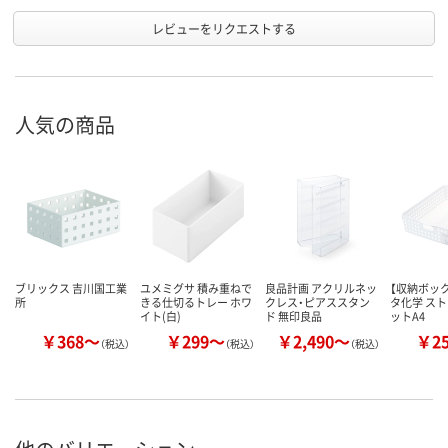
レビューをリクエストする
人気の商品
ブリックス 吉川国工業
ユメミグサ 積み重ねで
良品計画 アクリルネッ
【収納ボック
所
きる仕切るトレー ホワ
クレス・ピアススタン
タ化学 ス
イト(白)
ド 無印良品
ットA4
￥368～
￥299～
￥2,490～
￥2
（税込）
（税込）
（税込）