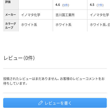
評価
4.6
4.5
（
9件
）
（
7件
）
イノマタ化学
吉川国工業所
イノマタ化学
メーカー
カラーグ
ホワイト系
ホワイト系
ホワイト系、
ループ
144g
180g、180
190g
質量
プラスチック
プラスチック
素材
レビュー（0件）
投稿されたレビューはまだありません。お客様のレビューコメントをお
待ちしています。
レビューを書く