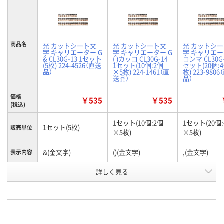
商品名
光 カットシート文
光 カットシート文
光 カットシ
字 キャリエーター G
字 キャリエーター G
字 キャリエー
& CL30G-13 1セット
( )カッコ CL30G-14
コンマ CL30G-
(5枚) 224-4526（直送
1セット(10個:2個
セット(20個:
品）
×5枚) 224-1461（直
枚) 223-980
送品）
品）
価格
￥535
￥535
(税込)
1セット(10個:2個
1セット(20個
1セット(5枚)
販売単位
×5枚)
×5枚)
&(金文字)
()(金文字)
,(金文字)
表示内容
お申込番
詳しく見る
AW49559
AW76514
AW78412
号
直送品
直送品
直送品
在庫
8月25日（火）まで
8月25日（火）まで
8月25日（火）
お届け日