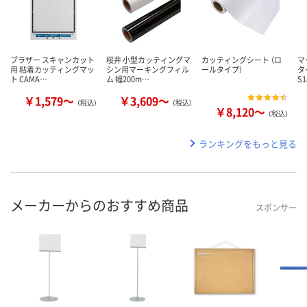
ブラザー スキャンカット
桜井 小型カッティングマ
カッティングシート （ロ
マ
用 粘着カッティングマッ
シン用マーキングフィル
ールタイプ）
タ
ト CAMA…
ム 幅200m…
S
￥1,579～
￥3,609～
（税込）
（税込）
￥8,120～
（税込）
ランキングをもっと見る
メーカーからのおすすめ商品
スポンサー