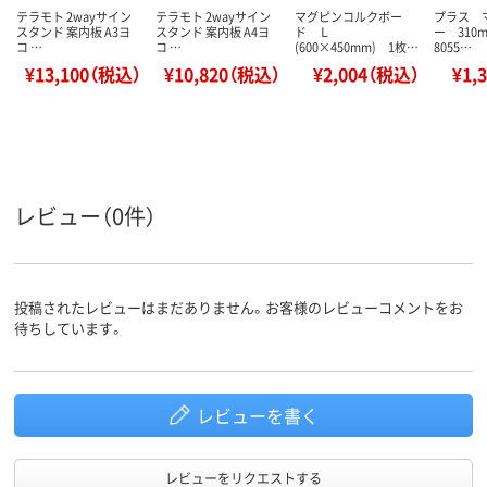
テラモト 2wayサイン
テラモト 2wayサイン
マグピンコルクボー
プラス 
スタンド 案内板 A3ヨ
スタンド 案内板 A4ヨ
ド Ｌ
ー 31
コ …
コ …
(600×450mm) 1枚…
8055…
¥13,100（税込）
¥10,820（税込）
¥2,004（税込）
¥1,
レビュー（0件）
投稿されたレビューはまだありません。お客様のレビューコメントをお
待ちしています。
レビューを書く
レビューをリクエストする