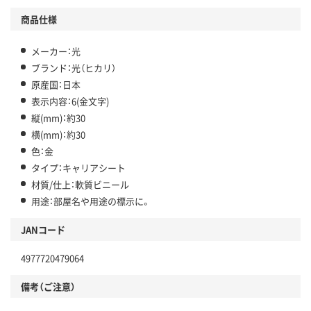
商品仕様
メーカー：光
ブランド：光（ヒカリ）
原産国：日本
表示内容：6(金文字)
縦(mm)：約30
横(mm)：約30
色：金
タイプ：キャリアシート
材質/仕上：軟質ビニール
用途：部屋名や用途の標示に。
JANコード
4977720479064
備考（ご注意）