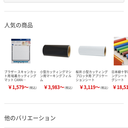
人気の商品
ブラザー スキャンカッ
小型カッティングマシ
桜井 小型カッティング
日本緑十字
ト用 粘着カッティング
ン用マーキングフィル
プロッタ用 アプリケー
ングシート
マット CAMA…
ム
ションシート
グシート
￥1,579～
￥3,983～
￥3,119～
￥18,5
（税込）
（税込）
（税込）
他のバリエーション