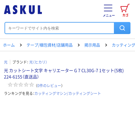
カゴ
メニュー
ホーム
テープ/梱包資材/店舗用品
掲示用品
カッティング
光
ブランド：
光（ヒカリ）
光 カットシート文字 キャリエーター G 7 CL30G-7 1セット(5枚)
224-6155（直送品）
（
0
件のレビュー
）
ランキングを見る：
カッティングマシン/カッティングシート