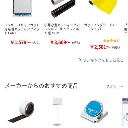
ブラザー スキャンカット
桜井 小型カッティングマ
カッティングシート （ロ
ブ
用 粘着カッティングマッ
シン用マーキングフィル
ールタイプ）
用
ト CAMA…
ム 幅200m…
ッ
￥1,579～
￥3,609～
（税込）
（税込）
￥2,581～
（税込）
ランキングをもっと見る
メーカーからのおすすめ商品
スポンサー