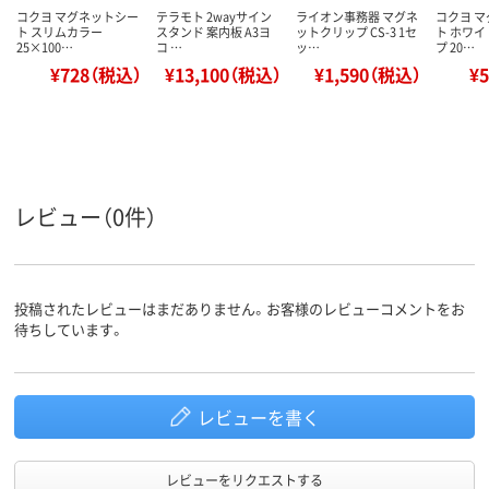
コクヨ マグネットシー
テラモト 2wayサイン
ライオン事務器 マグネ
コクヨ 
ト スリムカラー
スタンド 案内板 A3ヨ
ットクリップ CS-3 1セ
ト ホワ
25×100…
コ …
ッ…
プ 20…
¥728（税込）
¥13,100（税込）
¥1,590（税込）
¥
レビュー（0件）
投稿されたレビューはまだありません。お客様のレビューコメントをお
待ちしています。
レビューを書く
レビューをリクエストする