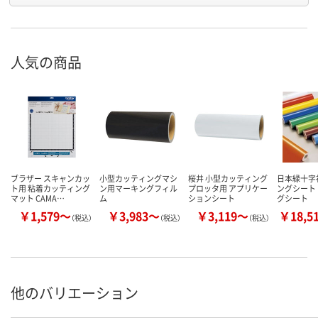
人気の商品
ブラザー スキャンカッ
小型カッティングマシ
桜井 小型カッティング
日本緑十字
ト用 粘着カッティング
ン用マーキングフィル
プロッタ用 アプリケー
ングシート
マット CAMA…
ム
ションシート
グシート
￥1,579～
￥3,983～
￥3,119～
￥18,5
（税込）
（税込）
（税込）
他のバリエーション