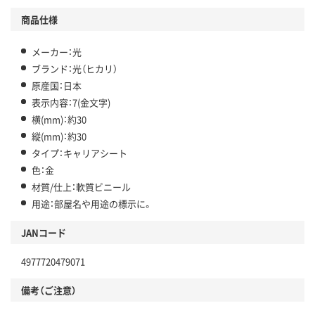
商品仕様
メーカー：光
ブランド：光（ヒカリ）
原産国：日本
表示内容：7(金文字)
横(mm)：約30
縦(mm)：約30
タイプ：キャリアシート
色：金
材質/仕上：軟質ビニール
用途：部屋名や用途の標示に。
JANコード
4977720479071
備考（ご注意）