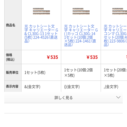
商品名
光 カットシート文
光 カットシート文
光 カットシ
字 キャリエーター G
字 キャリエーター G
字 キャリエー
& CL30G-13 1セット
( )カッコ CL30G-14
コンマ CL30G-
(5枚) 224-4526（直送
1セット(10個:2個
セット(20個:
品）
×5枚) 224-1461（直
枚) 223-980
送品）
品）
価格
￥535
￥535
(税込)
1セット(10個:2個
1セット(20個
1セット(5枚)
販売単位
×5枚)
×5枚)
&(金文字)
()(金文字)
,(金文字)
表示内容
お申込番
詳しく見る
AW49559
AW76514
AW78412
号
直送品
直送品
直送品
在庫
8月26日（水）まで
8月26日（水）まで
8月26日（水）
お届け日