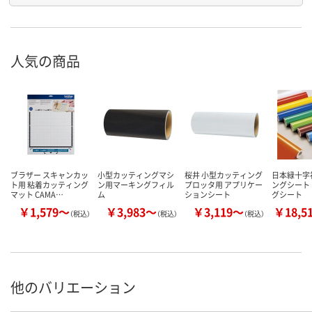
人気の商品
ブラザー スキャンカッ
小型カッティングマシ
桜井 小型カッティング
日本緑十字
ト用 粘着カッティング
ン用マーキングフィル
プロッタ用 アプリケー
ングシート
マット CAMA…
ム
ションシート
グシート
￥1,579～
￥3,983～
￥3,119～
￥18,5
（税込）
（税込）
（税込）
他のバリエーション