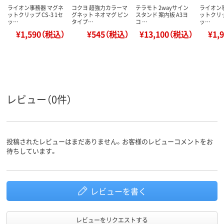
ライオン事務器 マグネ
コクヨ 超強力カラーマ
テラモト 2wayサイン
ライオン
ットクリップ CS-3 1セ
グネット ネオマグ ピン
スタンド 案内板 A3ヨ
ットクリップ
ッ…
タイプ…
コ …
ッ…
¥1,590（税込）
¥545（税込）
¥13,100（税込）
¥1,
レビュー（0件）
投稿されたレビューはまだありません。お客様のレビューコメントをお
待ちしています。
レビューを書く
レビューをリクエストする