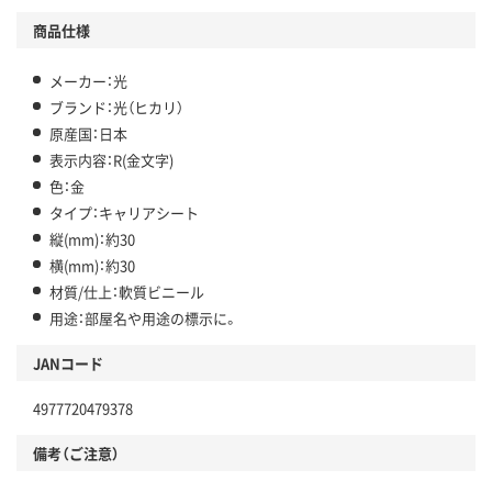
商品仕様
メーカー：光
ブランド：光（ヒカリ）
原産国：日本
表示内容：R(金文字)
色：金
タイプ：キャリアシート
縦(mm)：約30
横(mm)：約30
材質/仕上：軟質ビニール
用途：部屋名や用途の標示に。
JANコード
4977720479378
備考（ご注意）