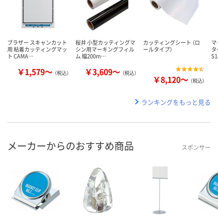
ブラザー スキャンカット
桜井 小型カッティングマ
カッティングシート （ロ
マ
用 粘着カッティングマッ
シン用マーキングフィル
ールタイプ）
タ
ト CAMA…
ム 幅200m…
S
￥1,579～
￥3,609～
（税込）
（税込）
￥8,120～
（税込）
ランキングをもっと見る
メーカーからのおすすめ商品
スポンサー