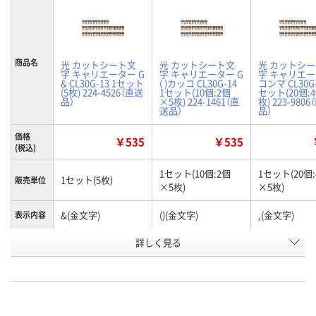
商品名
光 カットシート文
光 カットシート文
光 カットシ
字 キャリエーター G
字 キャリエーター G
字 キャリエー
& CL30G-13 1セット
( )カッコ CL30G-14
コンマ CL30G-
(5枚) 224-4526（直送
1セット(10個:2個
セット(20個:
品）
×5枚) 224-1461（直
枚) 223-980
送品）
品）
価格
￥535
￥535
(税込)
1セット(10個:2個
1セット(20個
1セット(5枚)
販売単位
×5枚)
×5枚)
&(金文字)
()(金文字)
,(金文字)
表示内容
お申込番
詳しく見る
AW49559
AW76514
AW78412
号
直送品
直送品
直送品
在庫
8月26日（水）まで
8月26日（水）まで
8月26日（水）
お届け日