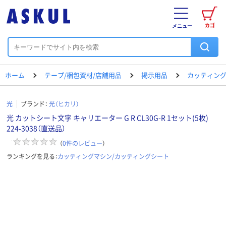
カゴ
メニュー
ホーム
テープ/梱包資材/店舗用品
掲示用品
カッティング
光
ブランド：
光（ヒカリ）
光 カットシート文字 キャリエーター G R CL30G-R 1セット(5枚)
224-3038（直送品）
（
0
件のレビュー
）
ランキングを見る：
カッティングマシン/カッティングシート