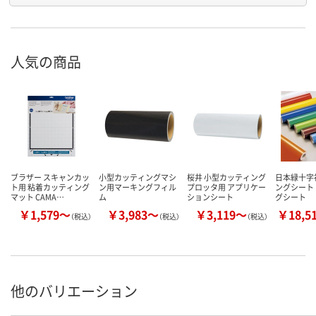
人気の商品
ブラザー スキャンカッ
小型カッティングマシ
桜井 小型カッティング
日本緑十字
ト用 粘着カッティング
ン用マーキングフィル
プロッタ用 アプリケー
ングシート
マット CAMA…
ム
ションシート
グシート
￥1,579～
￥3,983～
￥3,119～
￥18,5
（税込）
（税込）
（税込）
他のバリエーション