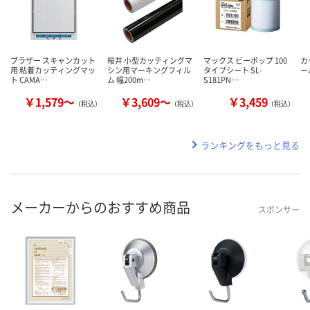
ブラザー スキャンカット
桜井 小型カッティングマ
マックス ビーポップ 100
カ
用 粘着カッティングマッ
シン用マーキングフィル
タイプシート SL-
ー
ト CAMA…
ム 幅200m…
S181PN…
￥1,579～
￥3,609～
￥3,459
（税込）
（税込）
（税込）
ランキングをもっと見る
メーカーからのおすすめ商品
スポンサー