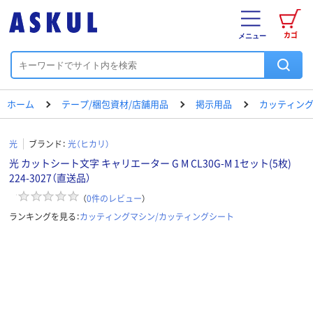
カゴ
メニュー
ホーム
テープ/梱包資材/店舗用品
掲示用品
カッティング
光
ブランド：
光（ヒカリ）
光 カットシート文字 キャリエーター G M CL30G-M 1セット(5枚)
224-3027（直送品）
（
0
件のレビュー
）
ランキングを見る：
カッティングマシン/カッティングシート