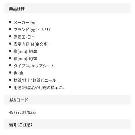
商品仕様
メーカー：光
ブランド：光（ヒカリ）
原産国：日本
表示内容：M(金文字)
縦(mm)：約30
横(mm)：約30
タイプ：キャリアシート
色：金
材質/仕上：軟質ビニール
用途：部屋名や用途の標示に。
JANコード
4977720479323
備考（ご注意）