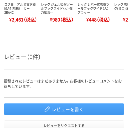
コクヨ アルミ賞状額
レック ジェル吸盤ツー
レック レバー式吸盤ツ
レック 
縁A4（規格） カー
ルフックワイド（大） 強
ールフックワイド（大）
ク(ミニ) 5
2RA4C
力密着…
ブラッ…
¥2,461（税込）
¥980（税込）
¥448（税込）
¥
レビュー（0件）
投稿されたレビューはまだありません。お客様のレビューコメントをお
待ちしています。
レビューを書く
レビューをリクエストする