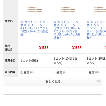
商品名
光 カットシート文
光 カットシート文
光 カットシ
字 キャリエーター G
字 キャリエーター G
字 キャリエー
& CL30G-13 1セット
( )カッコ CL30G-14
コンマ CL30G-
(5枚) 224-4526（直送
1セット(10個:2個
セット(20個:
品）
×5枚) 224-1461（直
枚) 223-980
送品）
品）
価格
￥535
￥535
(税込)
1セット(10個:2個
1セット(20個
1セット(5枚)
販売単位
×5枚)
×5枚)
&(金文字)
()(金文字)
,(金文字)
表示内容
お申込番
詳しく見る
AW49559
AW76514
AW78412
号
直送品
直送品
直送品
在庫
8月26日（水）まで
8月26日（水）まで
8月26日（水）
お届け日