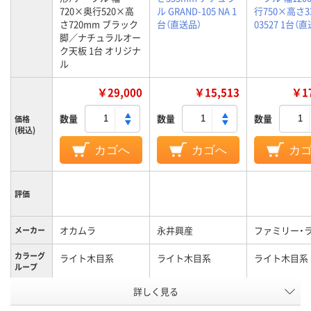
720×奥行520×高
ル GRAND-105 NA 1
行750×高さ3
さ720mm ブラック
台（直送品）
03527 1台（
脚／ナチュラルオー
ク天板 1台 オリジナ
ル
￥29,000
￥15,513
￥17
数量
数量
数量
価格
(税込)
カゴへ
カゴへ
カ
評価
オカムラ
永井興産
ファミリー・
メーカー
カラーグ
ライト木目系
ライト木目系
ライト木目系
ループ
詳しく見る
11kg
11.3kg
14kg
質量