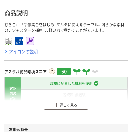
商品説明
打ち合わせや作業台をはじめ、マルチに使えるテーブル。滑らかな素材
のアジャスターを採用し、軽い力で動かすことができます。
アイコンの説明
60
アスクル商品環境スコア
環境に配慮した材料を使用
容器
包装
省資源・無包装
詳しく見る
分別・リサイクルしやすい設計
環境に配慮した材料を使用
商品
お申込番号
本体
省資源・省エネ・節水