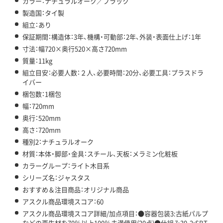
カラー：ナチュラルオーク／ブラック
製造国：タイ製
組立：あり
保証期間：構造体：3年、機構・可動部：2年、外装・表面仕上げ：1年
寸法：幅720×奥行520×高さ720mm
質量：11kg
組立目安：必要人数：２人、必要時間：20分、必要工具：プラスドラ
イバー
梱包数：1梱包
幅：720mm
奥行：520mm
高さ：720mm
種別2：ナチュラルオーク
材質：本体・脚部・金具：スチール、天板：メラミン化粧板
カラーグループ：ライト木目系
シリーズ名：ジャスタス
おすすめ＆注目商品：オリジナル商品
アスクル商品環境スコア：60
アスクル商品環境スコア詳細/加点項目：●容器包装3:古紙パルプ
などの再生材を70％以上100％未満使用(20点)●仕組み30-2:SBT