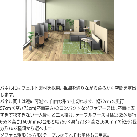
パネルにはフェルト素材を採用。視線を遮りながら柔らかな空間を演出
します。
パネル同士は連結可能で、自由な形で仕切れます。幅72cm×奥行
57cm×高さ72cm(座面高さ)のコンパクトなソファブースは、座面は広
すぎず狭すぎない一人掛けと二人掛け、テーブルブースは幅1335×奥行
665×高さ1600mmの台形と幅750×奥行733×高さ1600mmの矩形（長
方形）の2種類から選べます。
ソファと矩形（長方形）テーブルはそれぞれ単体もご用意。