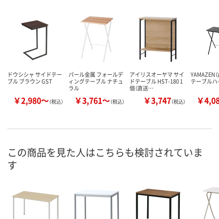
ドウシシャ サイドテー
パール金属 フォールデ
アイリスオーヤマ サイ
YAMAZEN
ブル ブラウン GST
ィングテーブル ナチュ
ドテーブル HST-180 1
テーブルハ
ラル
個（直送…
￥2,980～
￥3,761～
￥3,747
￥4,0
（税込）
（税込）
（税込）
この商品を見た人はこちらも検討されていま
す