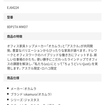
EJ64224
分別・リサイクルしやすい設計
型番
独自の回収スキームがある
仕組
8DP1TA MMD7
アスクルで資源循環している
商品の特徴
温室効果ガスなどの削減
オフィス家具トップメーカー「オカムラ」と「アスクル」が共同開
この商品の環境配慮ポイントです。下記商品詳細「
発。豊富なバリエーションからぴったりな家具が選べます。テレワ
アスクル商品環境スコア詳細／加点項目
」で確認できます。
ークとオフィスワークのハイブリッドな働き方にフィットする、新
しい仕事場のかたち。使い勝手にこだわったラインナップでオフィ
スの課題を解決し、「私たち(us)」にとって「ちょうどいい(just)」を実
現します。アスクル限定・ロハコ限定
商品仕様
メーカー：オカムラ
ブランド：okamura（オカムラ）
シリーズ：ジャスタス