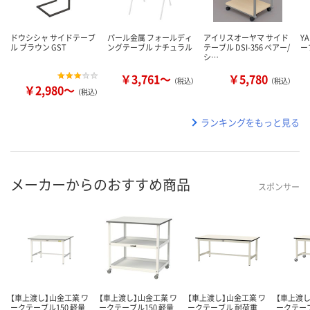
ドウシシャ サイドテーブ
パール金属 フォールディ
アイリスオーヤマ サイド
Y
ル ブラウン GST
ングテーブル ナチュラル
テーブル DSI-356 ペアー/
ー
シ…
￥3,761～
￥5,780
（税込）
（税込）
￥2,980～
（税込）
ランキングをもっと見る
メーカーからのおすすめ商品
スポンサー
【車上渡し】山金工業 ワ
【車上渡し】山金工業 ワ
【車上渡し】山金工業 ワ
【車上渡し
ークテーブル150 軽量
ークテーブル150 軽量
ークテーブル 耐荷重
ークテー