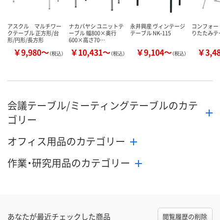
アスクル マルチワー
ナカバヤシ ユニットテ
永井興産 ヴィンテージ
コンフォー
クテーブル 正方形/台
ーブル 幅800×奥行
テーブル NK-115
りたたみテ
形/円形/長方形
600×高さ70…
￥9,980～
￥10,431～
￥9,104～
￥3,4
（税込）
（税込）
（税込）
会議テーブル/ミーティングテーブルのカテ
ゴリー
オフィス用品のカテゴリー
作業・研究用品のカテゴリー
あなたが最近チェックした商品
閲覧履歴の削除