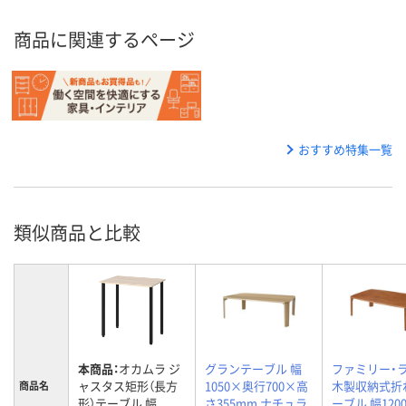
商品に関連するページ
おすすめ特集一覧
類似商品と比較
本商品：
オカムラ ジ
グランテーブル 幅
ファミリー・
ャスタス矩形（長方
1050×奥行700×高
木製収納式折
商品名
形）テーブル 幅
さ355mm ナチュラ
ーブル 幅120