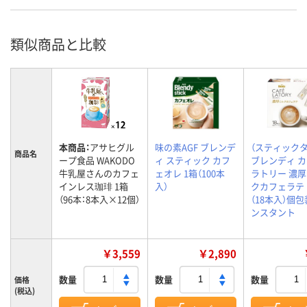
類似商品と比較
本商品：
アサヒグル
味の素AGF ブレンデ
（スティックタ
商品名
ープ食品 WAKODO
ィ スティック カフ
ブレンディ 
牛乳屋さんのカフェ
ェオレ 1箱（100本
ラトリー 濃
インレス珈琲 1箱
入）
クカフェラテ 
（96本：8本入×12個）
（18本入）個
ンスタント
￥3,559
￥2,890
数量
数量
数量
価格
(税込)