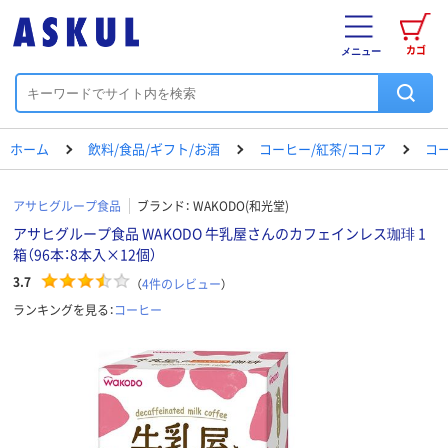
カゴ
メニュー
ホーム
飲料/食品/ギフト/お酒
コーヒー/紅茶/ココア
コ
アサヒグループ食品
ブランド：
WAKODO(和光堂)
アサヒグループ食品 WAKODO 牛乳屋さんのカフェインレス珈琲 1
箱（96本：8本入×12個）
3.7
（
4
件のレビュー
）
ランキングを見る：
コーヒー