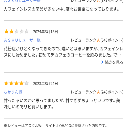
ＡＳＫＵＬユーザー様
レビューランク
A
(181ポイント)
カフェインレスの商品が少ない中、度々お世話になっております。
2024年3月15日
ＡＳＫＵＬユーザー様
レビューランク
A
(343ポイント)
花粉症がひどくなってきたので、遅いとは思いますが、カフェインレ
スにし始めました。初めてデカフェのコーヒーを飲みました。でも
やっぱり、カフェインがある方が自分好みですが、体調改善の為に飲
続きを見る
み続けます。
2023年8月24日
ちかりん様
レビューランク
A
(248ポイント)
甘ったるいのかと思ってましたが、甘すぎずちょうどいいです。美
味しいのでリピ買いします。
※
レビューはアスクルWebサイト、LOHACOに投稿された内容です。