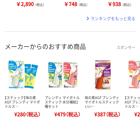
￥2,890
￥748
￥938
（税込）
（税込）
（税込）
ランキングをもっと見る
メーカーからのおすすめ商品
スポンサー
【スティック】味の素
ブレンディ マイボトル
味の素AGF ブレンディ
【スティ
AGF ブレンディ マイボ
スティック 水分補給2
マイボトルスティック
AGF ブ
トルス…
種セット
いい…
トルス…
¥280（税込）
¥479（税込）
¥387（税込）
¥