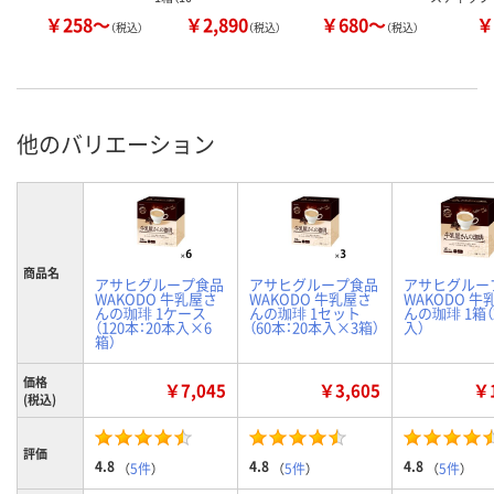
￥258～
￥2,890
￥680～
￥
（税込）
（税込）
（税込）
他のバリエーション
商品名
アサヒグループ食品
アサヒグループ食品
アサヒグルー
WAKODO 牛乳屋さ
WAKODO 牛乳屋さ
WAKODO 牛
んの珈琲 1ケース
んの珈琲 1セット
んの珈琲 1箱（
（120本：20本入×6
（60本：20本入×3箱）
入）
箱）
価格
￥7,045
￥3,605
￥1
(税込)
評価
4.8
4.8
4.8
（
5件
）
（
5件
）
（
5件
）