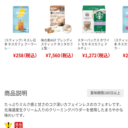
（スティック） ネスレ日
味の素AGF ブレンディ
スターバックス ホワイ
（スティッ
本 ネスカフェ クーラー
スティック タニタカフ
ト モカ ネスカフェ ド
本 ネスカ
レ…
ェ監…
ルチェ…
ラ…
¥258（税込）
¥7,560（税込）
¥1,272（税込）
¥
商品説明
賞味期限180日以上
たっぷりミルク感と甘さのコク深いカフェインレスのカフェオレです。
北海道産生クリーム入りのクリーミングパウダーを使用したまろやかな
味わいです。