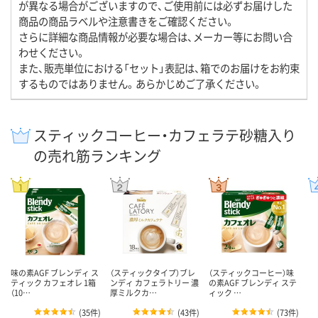
が異なる場合がございますので、ご使用前には必ずお届けした
商品の商品ラベルや注意書きをご確認ください。
さらに詳細な商品情報が必要な場合は、メーカー等にお問い合
わせください。
また、販売単位における「セット」表記は、箱でのお届けをお約束
するものではありません。あらかじめご了承ください。
スティックコーヒー・カフェラテ砂糖入り
の売れ筋ランキング
味の素AGF ブレンディ ス
（スティックタイプ）ブレ
（スティックコーヒー）味
ティック カフェオレ 1箱
ンディ カフェラトリー 濃
の素AGF ブレンディ ステ
（10…
厚ミルクカ…
ィック …
(
35件
)
(
43件
)
(
73件
)