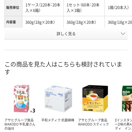
1ケース（120本：20本
1セット（60本：20本
1箱（20本入）
販売単位
入×6箱）
入×3箱）
360g（18g×20本）
360g（18g×20本）
360g（18g×2
内容量
詳しく見る
牛乳屋さんの珈琲
牛乳屋さんの珈琲
牛乳屋さんの
種別
お申込番
EW80885
EW80881
EW79631
号
この商品を見た人はこちらも検討されていま
3点
7点
あり
在庫
す
8月7日（金）
8月7日（金）
8月7日（金）
お届け日
数量
数量
数量
カゴへ
カゴへ
カ
アサヒグループ食品
平和メディク 抗菌綿棒
アサヒグループ食品
【インスタ
WAKODO 牛乳屋さん
WAKODO スティック
ー】味の素A
の珈琲
ディ イン