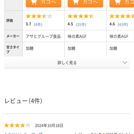
カゴへ
カゴへ
カ
評価
3.7
4.5
4.6
（
4件
）
（
35件
）
（
43件
）
アサヒグループ食品
味の素AGF
味の素AGF
メーカー
甘さタイ
加糖
加糖
加糖
プ
カフェイ
詳しく見る
カフェインレス
カフェインあり
カフェインあ
ンタイプ
アスクル
商品環境
65
65
スコア
レビュー（4件）
2024年10月18日