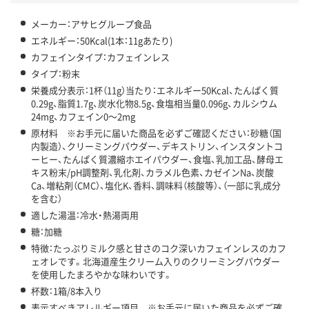
メーカー：アサヒグループ食品
エネルギー：50Kcal(1本：11gあたり)
カフェインタイプ：カフェインレス
タイプ：粉末
栄養成分表示：1杯（11g）当たり：エネルギー50Kcal、たんぱく質
0.29g、脂質1.7g、炭水化物8.5g、食塩相当量0.096g、カルシウム
24mg、カフェイン0～2mg
原材料 ※お手元に届いた商品を必ずご確認ください：砂糖（国
内製造）、クリーミングパウダー、デキストリン、インスタントコ
ーヒー、たんぱく質濃縮ホエイパウダー、食塩、乳加工品、酵母エ
キス粉末/pH調整剤、乳化剤、カラメル色素、カゼインNa、炭酸
Ca、増粘剤（CMC）、塩化K、香料、調味料（核酸等）、（一部に乳成分
を含む）
適した湯温：冷水・熱湯両用
糖：加糖
特徴：たっぷりミルク感と甘さのコク深いカフェインレスのカフ
ェオレです。北海道産生クリーム入りのクリーミングパウダー
を使用したまろやかな味わいです。
杯数：1箱/8本入り
表示すべきアレルギー項目 ※お手元に届いた商品を必ずご確