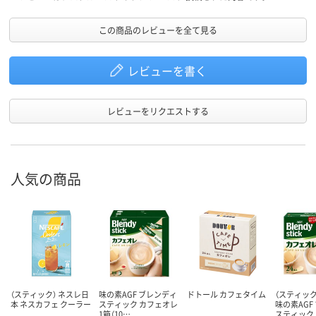
この商品のレビューを全て見る
レビューを書く
レビューをリクエストする
人気の商品
（スティック） ネスレ日
味の素AGF ブレンディ
ドトール カフェタイム
（スティッ
本 ネスカフェ クーラー
スティック カフェオレ
味の素AGF
1箱（10…
スティック