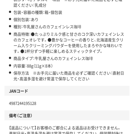
認ください：乳成分
包装・容器の種類：箱・個包装
個別包装：あり
種別：牛乳屋さんのカフェインレス珈琲
商品特徴：●たっぷりミルク感と甘さのコク深いカフェインレス
のカフェオレです。●豊かなコーヒーの香りと、北海道産生クリ
ーム入りクリーミングパウダーを使用したまろやかな味わいで
す。●1杯分ずつ手軽に楽しめるスティックタイプ。
商品タイプ：牛乳屋さんのカフェインレス珈琲
内容量：88g（11g×8本）
保存方法 ※お手元に届いた商品を必ずご確認ください：直射日
光・高温多湿を避け常温で保存してください
JANコード
4987244195128
備考（ご注意）
【返品について】お客様のご都合による返品はお受けできません。
直射日光・高温多湿を避け常温で保存してください。個装開封後は