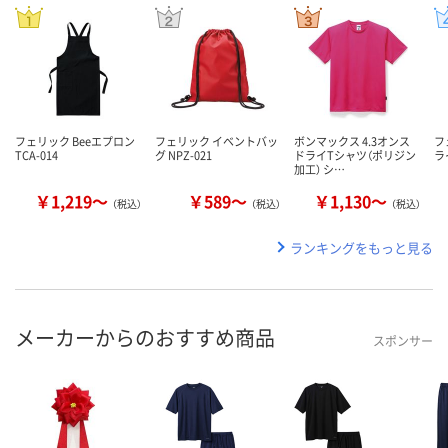
フェリック Beeエプロン
フェリック イベントバッ
ボンマックス 4.3オンス
フ
TCA-014
グ NPZ-021
ドライTシャツ（ポリジン
ラ
加工） シ…
￥1,219～
￥589～
￥1,130～
（税込）
（税込）
（税込）
ランキングをもっと見る
メーカーからのおすすめ商品
スポンサー