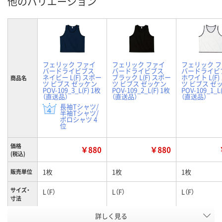
他のバリエーション
フェリック ファイ
フェリック ファイ
フェリック 
バードライビブス
バードライビブス
バードライビ
ネイビー L(F) スポー
ブラック L(F) スポー
ホワイト L(F
商品名
ツ ビブス ゼッケン
ツ ビブス ゼッケン
ツ ビブス ゼ
POV-109_3_L(F) 1枚
POV-109_2_L(F) 1枚
POV-109_1_L
（直送品）
（直送品）
（直送品）
長袖Tシャツ/
半袖Tシャツ/
ポロシャツ 4
位
価格
￥880
￥880
(税込)
1枚
1枚
1枚
販売単位
サイズ・
L（F）
L（F）
L（F）
寸法
詳しく見る
ネイビー
ブラック
ホワイト
カラー