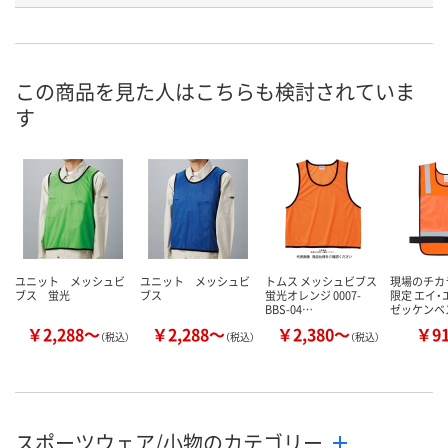
お申込番
HN70549
HN70545
HN70540
号
直送品
直送品
直送品
在庫
この商品を見た人はこちらも検討されていま
す
8月21日（金）まで
8月21日（金）まで
8月21日（金）
お届け日
数量
数量
数量
カゴへ
カゴへ
カ
ユニット メッシュビ
ユニット メッシュビ
トムス メッシュビブス
現場のチカ
ブス 蛍光
ブス
蛍光オレンジ 0007-
限定 エイ・
BBS-04…
ゼッケンベ
￥2,288～
￥2,288～
￥2,380～
￥9
（税込）
（税込）
（税込）
スポーツウェア/小物のカテゴリー