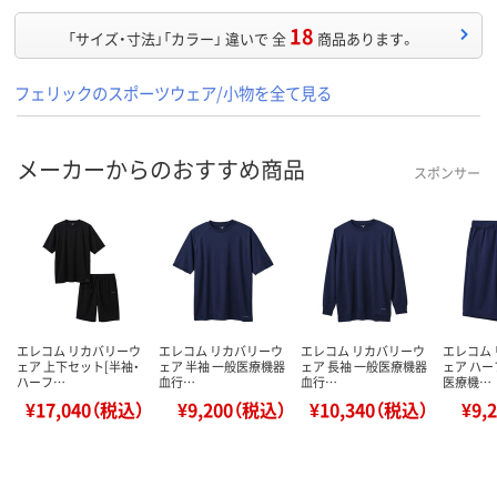
18
「サイズ・寸法」「カラー」 違いで 全
商品あります。
フェリックのスポーツウェア/小物を全て見る
メーカーからのおすすめ商品
スポンサー
エレコム リカバリーウ
エレコム リカバリーウ
エレコム リカバリーウ
エレコム
ェア 上下セット[半袖・
ェア 半袖 一般医療機器
ェア 長袖 一般医療機器
ェア ハー
ハーフ…
血行…
血行…
医療機…
¥17,040（税込）
¥9,200（税込）
¥10,340（税込）
¥9,