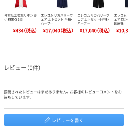
今村紙工 徽章リボン 赤
エレコム リカバリーウ
エレコム リカバリーウ
エレコム
小 KRR-S 1個
ェア 上下セット[半袖・
ェア 上下セット[半袖・
ェア ロン
ハーフ…
ハーフ…
医療機…
¥434（税込）
¥17,040（税込）
¥17,040（税込）
¥10,
レビュー（0件）
投稿されたレビューはまだありません。お客様のレビューコメントをお
待ちしています。
レビューを書く