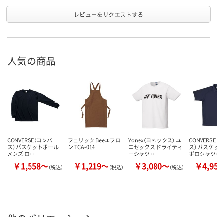
レビューをリクエストする
人気の商品
CONVERSE（コンバー
フェリック Beeエプロ
Yonex（ヨネックス） ユ
CONVERS
ス） バスケットボール
ン TCA-014
ニセックス ドライティ
ス） バスケ
メンズ ロ…
ーシャツ …
ポロシャツ
￥1,558～
￥1,219～
￥3,080～
￥4,9
（税込）
（税込）
（税込）