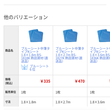
他のバリエーション
ブルーシート中薄タ
ブルーシート中薄タ
ブルーシート
商品名
イプKシート
イプKシート
イプKシート
1.8×1.8m BS-
1.8×2.7m BS-
1.8×3.6m BS
1818K 熱田資材（直
1827K 熱田資材（直
1836K 熱田
送品）
送品）
送品）
ブルーシート
6 位
価格
￥335
￥470
(税込)
1枚
1枚
1枚
販売単位
1.8×1.8m
1.8×2.7m
1.8×3.6m
寸法