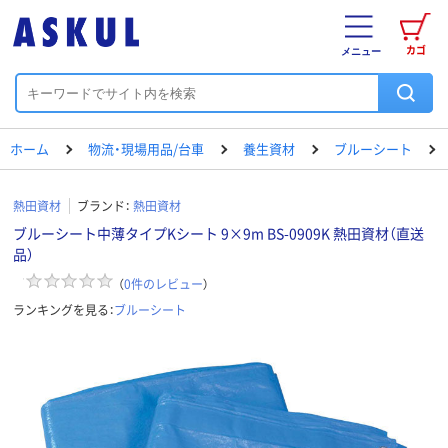
カゴ
メニュー
ホーム
物流・現場用品/台車
養生資材
ブルーシート
熱田資材
ブランド：
熱田資材
ブルーシート中薄タイプKシート 9×9m BS-0909K 熱田資材（直送
品）
（
0
件のレビュー
）
ランキングを見る：
ブルーシート