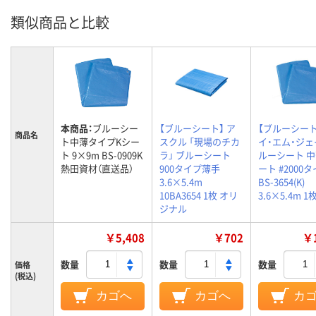
類似商品と比較
本商品：
ブルーシー
【ブルーシート】 ア
【ブルーシート
商品名
ト中薄タイプKシー
スクル 「現場のチカ
イ・エム・ジェ
ト 9×9m BS-0909K
ラ」 ブルーシート
ルーシート 中
熱田資材（直送品）
900タイプ薄手
ート #2000
3.6×5.4m
BS-3654(K)
10BA3654 1枚 オリ
3.6×5.4m 1
ジナル
￥5,408
￥702
￥1
数量
数量
数量
価格
(税込)
カゴへ
カゴへ
カ