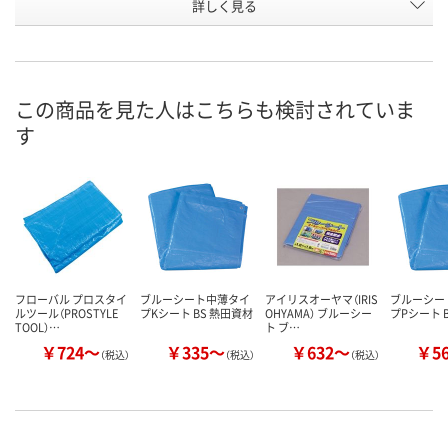
お申込番
詳しく見る
P195674
P195676
P195677
号
直送品
直送品
直送品
在庫
8月21日（金）まで
8月21日（金）まで
8月21日（金）
お届け日
この商品を見た人はこちらも検討されていま
す
数量
数量
数量
カゴへ
カゴへ
カ
フローバル プロスタイ
ブルーシート中薄タイ
アイリスオーヤマ（IRIS
ブルーシー
ルツール（PROSTYLE
プKシート BS 熱田資材
OHYAMA） ブルーシー
プPシート 
TOOL）…
ト ブ…
￥724～
￥335～
￥632～
￥5
（税込）
（税込）
（税込）