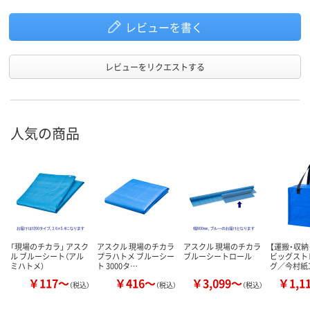
レビューを書く
レビューをリクエストする
人気の商品
「現場のチカラ」 アスク
アスクル 現場のチカラ
アスクル 現場のチカラ
【運搬・収納
ル ブルーシート（アル
プラハトメ ブルーシー
ブルーシートロール
ビッグスト
ミハトメ）
ト 3000タ…
グ／今村紙
￥117～
￥416～
￥3,099～
￥1,1
（税込）
（税込）
（税込）