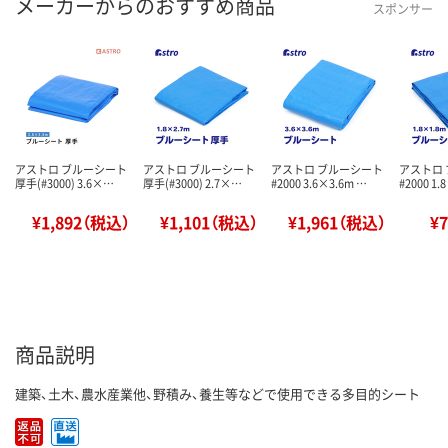
メーカーからのおすすめ商品
スポンサー
アストロ ブルーシート
アストロ ブルーシート
アストロ ブルーシート
アストロ
厚手(#3000) 3.6×…
厚手(#3000) 2.7×…
#2000 3.6×3.6m …
#2000 1.
¥1,892（税込）
¥1,101（税込）
¥1,961（税込）
¥
商品説明
建築、土木、農水産業他、野積み、養生等などで使用できる多目的シート