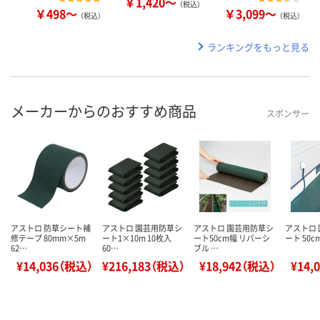
￥1,420～
（税込）
￥498～
￥3,099～
（税込）
（税込）
ランキングをもっと見る
メーカーからのおすすめ商品
スポンサー
アストロ 防草シート補
アストロ 園芸用防草シ
アストロ 園芸用防草シ
アストロ
修テープ 80mm×5m
ート1×10m 10枚入
ート50cm幅 リバーシ
ート 50cm
62…
60…
ブル …
¥14,036（税込）
¥216,183（税込）
¥18,942（税込）
¥14,