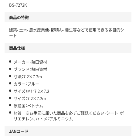
BS-7272K
商品の特徴
建築、土木、農水産業他、野積み、養生等などで使用できる多目的シ
ート
商品仕様
メーカー：熱田資材
ブランド：熱田資材
寸法：7.2×7.2m
カラー：ブルー
サイズ（M）：7.2×7.2
サイズ：7.2×7.2ｍ
原産国：ベトナム
材質 ※お手元に届いた商品を必ずご確認ください：シート：ポ
リエチレン、ハトメ：アルミニウム
JANコード