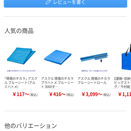
レビューを書く
人気の商品
「現場のチカラ」 アスク
アスクル 現場のチカラ
アスクル 現場のチカラ
【運搬・収納
ル ブルーシート（アル
プラハトメ ブルーシー
ブルーシートロール
ビッグスト
ミハトメ）
ト 3000タ…
グ／今村紙
￥117～
￥416～
￥3,099～
￥1,1
（税込）
（税込）
（税込）
他のバリエーション