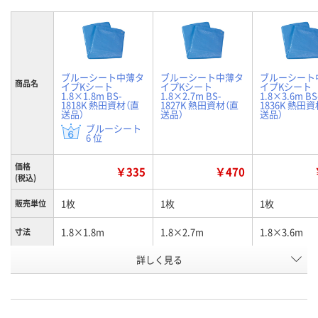
ブルーシート中薄タ
ブルーシート中薄タ
ブルーシート
商品名
イプKシート
イプKシート
イプKシート
1.8×1.8m BS-
1.8×2.7m BS-
1.8×3.6m BS
1818K 熱田資材（直
1827K 熱田資材（直
1836K 熱田
送品）
送品）
送品）
ブルーシート
6 位
価格
￥335
￥470
(税込)
1枚
1枚
1枚
販売単位
1.8×1.8m
1.8×2.7m
1.8×3.6m
寸法
お申込番
詳しく見る
P195674
P195676
P195677
号
直送品
直送品
直送品
在庫