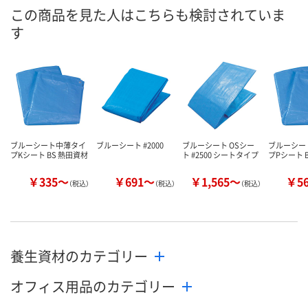
8月24日（月）まで
8月24日（月）まで
8月24日（月）
お届け日
この商品を見た人はこちらも検討されていま
す
数量
数量
数量
カゴへ
カゴへ
カ
ブルーシート中薄タイ
ブルーシート #2000
ブルーシート OSシー
ブルーシー
プKシート BS 熱田資材
ト #2500 シートタイプ
プPシート 
￥335～
￥691～
￥1,565～
￥5
（税込）
（税込）
（税込）
養生資材のカテゴリー
オフィス用品のカテゴリー