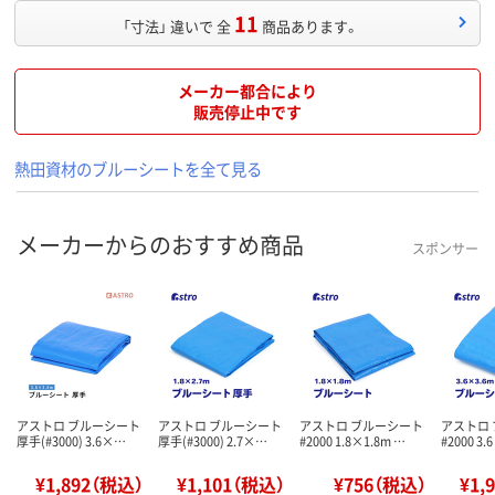
11
「寸法」 違いで 全
商品あります。
メーカー都合により
販売停止中です
熱田資材のブルーシートを全て見る
メーカーからのおすすめ商品
スポンサー
アストロ ブルーシート
アストロ ブルーシート
アストロ ブルーシート
アストロ
厚手(#3000) 3.6×…
厚手(#3000) 2.7×…
#2000 1.8×1.8m …
#2000 3.
¥1,892（税込）
¥1,101（税込）
¥756（税込）
¥1,