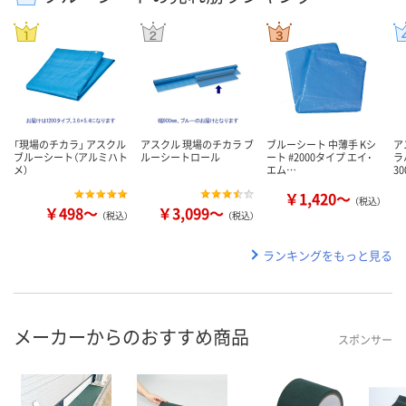
「現場のチカラ」 アスクル
アスクル 現場のチカラ ブ
ブルーシート 中薄手 Kシ
ア
ブルーシート（アルミハト
ルーシートロール
ート #2000タイプ エイ･
ラ
メ）
エム…
3
￥1,420～
（税込）
￥498～
￥3,099～
（税込）
（税込）
ランキングをもっと見る
メーカーからのおすすめ商品
スポンサー