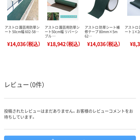
アストロ 園芸用防草シ
アストロ 園芸用防草シ
アストロ 防草シート補
アストロ
ート 50cm幅 602-58…
ート50cm幅 リバーシ
修テープ 80mm×5m
ート 1×2m
ブル …
62…
¥14,036（税込）
¥18,942（税込）
¥14,036（税込）
¥8,
レビュー（0件）
投稿されたレビューはまだありません。お客様のレビューコメントをお
待ちしています。