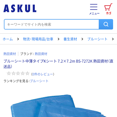
カゴ
メニュー
ホーム
物流・現場用品/台車
養生資材
ブルーシート
熱田資材
ブランド：
熱田資材
ブルーシート中薄タイプKシート 7.2×7.2m BS-7272K 熱田資材（直
送品）
（
0
件のレビュー
）
ランキングを見る：
ブルーシート