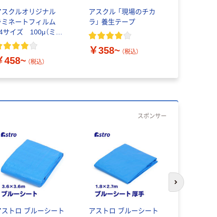
アスクルオリジナル
アスクル 「現場のチカ
【ガムテー
ラミネートフィルム
ラ」 養生テープ
現場のチカ
A4サイズ 100μ（ミク
0.22mm 
ロン）
￥358~
（税込）
￥458~
￥145~
（税込）
スポンサー
次のスライド
アストロ ブルーシート
アストロ ブルーシート
アストロ 