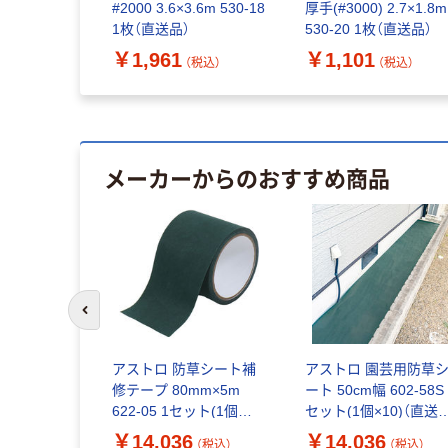
.8m 530-17
#2000 3.6×3.6m 530-18
厚手(#3000) 2.7×1.8m
×3)（直送
1枚（直送品）
530-20 1枚（直送品）
￥1,961
￥1,101
（税込）
（税込）
（税込）
メーカーからのおすすめ商品
前のスライドへ
アストロ 防草シート補
アストロ 園芸用防草
修テープ 80mm×5m
ート 50cm幅 602-58S 
622-05 1セット(1個
セット(1個×10)（直送
×10)（直送品）
品）
￥14,036
￥14,036
（税込）
（税込）