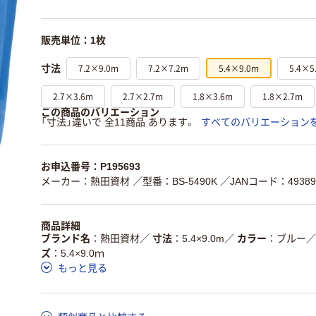
販売単位：1枚
7.2×9.0m
7.2×7.2m
5.4×9.0m
5.4×5
寸法
2.7×3.6m
2.7×2.7m
1.8×3.6m
1.8×2.7m
この商品のバリエーション
「寸法」違いで 全11商品 あります。
すべてのバリエーション
お申込番号：P195693
メーカー：熱田資材
／型番：BS-5490K
／JANコード：493896
商品詳細
ブランド名
熱田資材
／
寸法
5.4×9.0m
／
カラー
ブルー
／
ズ
5.4×9.0ｍ
もっと見る