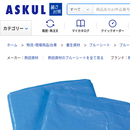
すべて
カテゴリー
履歴・再注文
マイカタログ
クイックオーダー
ホーム
物流・現場用品/台車
養生資材
ブルーシート
ブルー
メーカー
熱田資材
熱田資材のブルーシートを全て見る
ブランド