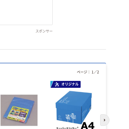
スポンサー
ページ：
1
／
2
オリジナル
次のスライド