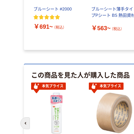
ブルーシート #2000
ブルーシート薄手タイ
プPシート BS 熱田資
￥691~
￥563~
（税込）
（税込）
この商品を見た人が購入した商品
ル
本気プライス
本気プライス
前のスライドへ