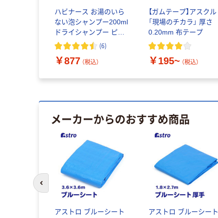
形 アルカ
ハビナース お湯のいら
【ガムテープ】アスクル
北欧パッケ
ない泡シャンプー200ml
「現場のチカラ」 厚さ
クルオリジ
ドライシャンプー ピジ
0.20mm 布テープ
ョン 介護 医療 在宅介護
(
6
)
防災
￥877
￥195~
税込）
（税込）
（税込）
メーカーからのおすすめ商品
前のスライドへ
ルーシート
アストロ ブルーシート
アストロ ブルーシー