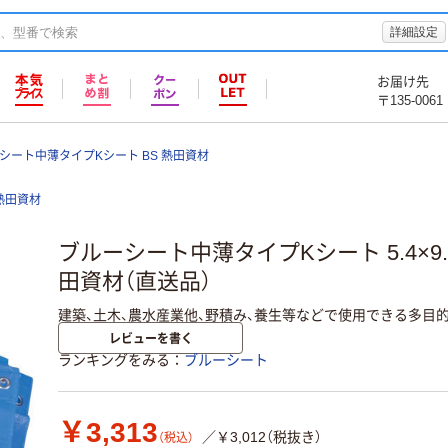
詳細設定
お届け先
〒135-0061
シート中薄タイプKシート BS 熱田資材
熱田資材
ブルーシート中薄タイプKシート 5.4×9.0m
田資材（直送品）
建築、土木、農水産業他、野積み、養生等などで使用できる多目
レビューを書く
ランキングをみる
ブルーシート
￥3,313
／￥3,012（税抜き）
（税込）