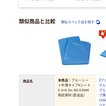
類似商品と比較
類似スペック品を探す
本商品：
ブルーシー
【ブ
商品名
ト中薄タイプKシート
クル
5.4×9.0m BS-5490K
ブル
熱田資材（直送品）
プ薄手
10B
ジナ