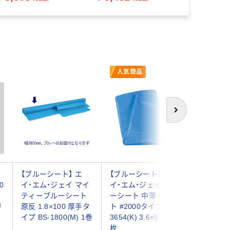
人気商品
オ
次へ
【ブルーシート】 エ
【ブルーシート】 エ
アスクル
0
イ・エム・ジェイ マイ
イ・エム・ジェイ ブル
ラ プラ
ティーブルーシート
ーシート 中薄 Kシー
シート 3
リ
原反 1.8×100 厚手タ
ト #2000タイプ BS-
手 3.6×5
イプ BS-1800(M) 1巻
3654(K) 3.6×5.4m 1
リジナル
枚