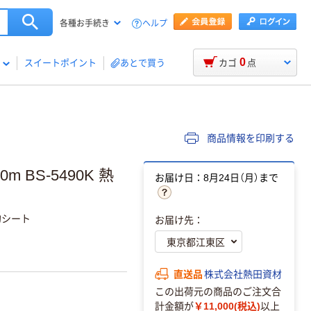
ヘルプ
各種お手続き
0
スイートポイント
あとで買う
カゴ
点
商品情報を印刷する
 BS-5490K 熱
お届け日：8月24日（月）まで
的シート
お届け先：
直送品
株式会社熱田資材
この出荷元の商品のご注文合
計金額が
￥11,000(税込)
以上