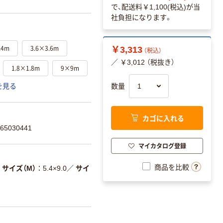
で、配送料
￥1,100(税込)
が当
社負担になります。
.4m
3.6×3.6m
￥3,313
（税込）
／ ￥3,012 （税抜き）
1.8×1.8m
9×9m
数量
を見る
カゴに入れる
5030441
マイカタログ登録
商品を比較
サイズ（M）
5.4×9.0
／
サイ