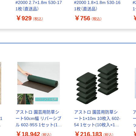
#2000 2.7×1.8m 530-17
#2000 1.8×1.8m 530-16
#
1枚（直送品）
1枚（直送品）
1
品
￥929
￥756
（税込）
（税込）
シ
アストロ 園芸用防草シ
アストロ 園芸用防草シ
1
ート50cm幅 リバーシブ
ート1×10m 10枚入 602-
ー
ル 602-95S 1セット(1個
54 1セット(10枚入×10)
ッ
×10)（直送品）
（直送品）
￥18,942
￥216,183
（税込）
（税込）