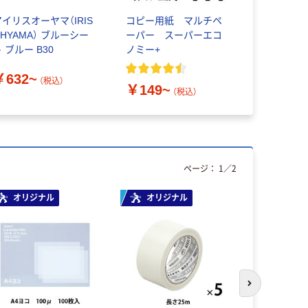
アイリスオーヤマ（IRIS
コピー用紙 マルチペ
ノア精密 M
OHYAMA） ブルーシー
ーパー スーパーエコ
 ブルー B30
ノミー+
￥1,000
￥632~
（税込）
￥149~
（税込）
ページ：
1
／
2
オリジナル
オリジナル
本気プ
次のスライド