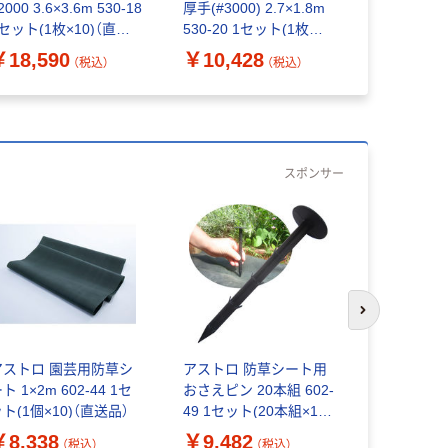
2000 3.6×3.6m 530-18
厚手(#3000) 2.7×1.8m
#2000 1.8
セット(1枚×10)（直送
530-20 1セット(1枚
1セット(1枚
）
×10)（直送品）
品）
￥18,590
￥10,428
￥7,172
（税込）
（税込）
スポンサー
次のスライド
アストロ 園芸用防草シ
アストロ 防草シート用
アストロ 
ト 1×2m 602-44 1セ
おさえピン 20本組 602-
ート用おさ
ト(1個×10)（直送品）
49 1セット(20本組×10)
組 602-42
（直送品）
組×10)（直
￥8,338
￥9,482
￥28,25
（税込）
（税込）