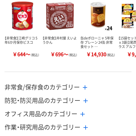
数量
数量
数量
カゴへ
カゴへ
カ
【非常食】江崎グリコ 5
【非常食】井村屋 えいよ
缶deボローニャ 5年保
【15袋セッ
年6か月保存ビスコ
うかん
存 プレーン 24缶 非常
ｘ3袋)】尾
食セット …
ラス アル
￥644～
￥696～
￥14,930
￥9,
（税込）
（税込）
（税込）
非常食/保存食のカテゴリー
防犯・防災用品のカテゴリー
オフィス用品のカテゴリー
作業・研究用品のカテゴリー