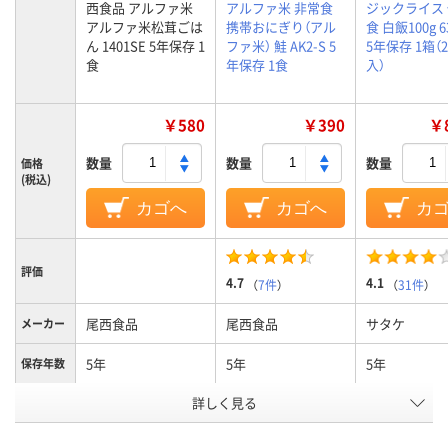
西食品 アルファ米
アルファ米 非常食
ジックライス
アルファ米松茸ごは
携帯おにぎり（アル
食 白飯100g 6
ん 1401SE 5年保存 1
ファ米） 鮭 AK2-S 5
5年保存 1箱（
食
年保存 1食
入）
￥580
￥390
￥8
数量
数量
数量
価格
(税込)
カゴへ
カゴへ
カ
評価
4.7
4.1
（
7件
）
（
31件
）
尾西食品
尾西食品
サタケ
メーカー
5年
5年
5年
保存年数
アレルギ
詳しく見る
アレルギー物質28項
アレルギー物質28項
ー物質不
目不使用
目不使用
使用