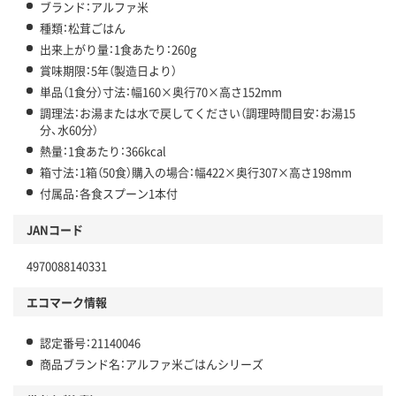
ブランド：アルファ米
種類：松茸ごはん
出来上がり量：1食あたり：260g
賞味期限：5年（製造日より）
単品（1食分）寸法：幅160×奥行70×高さ152mm
調理法：お湯または水で戻してください（調理時間目安：お湯15
分、水60分）
熱量：1食あたり：366kcal
箱寸法：1箱（50食）購入の場合：幅422×奥行307×高さ198mm
付属品：各食スプーン1本付
JANコード
4970088140331
エコマーク情報
認定番号：21140046
商品ブランド名：アルファ米ごはんシリーズ