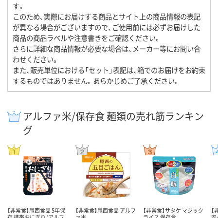
す。
このため、実際にお届けする商品とサイト上の商品情報の表記
が異なる場合がございますので、ご使用前には必ずお届けした
商品の商品ラベルや注意書きをご確認ください。
さらに詳細な商品情報が必要な場合は、メーカー等にお問い合
わせください。
また、販売単位における「セット」表記は、箱でのお届けをお約束
するものではありません。あらかじめご了承ください。
アルファ米/保存食 麺類の売れ筋ランキン
グ
【非常食】尾西食品 5年保
【非常食】尾西食品 アルフ
【非常食】サタケ マジック
【
存 携帯おにぎり（アルフ
ァ米
ライス 保存食
安