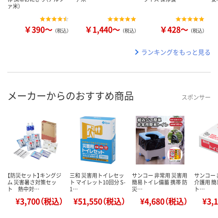
ァ米）
￥390～
￥1,440～
￥428～
（税込）
（税込）
（税込）
ランキングをもっと見る
メーカーからのおすすめ商品
スポンサー
【防災セット】キングジ
三和 災害用トイレセッ
サンコー 非常用 災害用
サンコー 
ム 災害暑さ対策セッ
ト マイレット10回分 S-
簡易トイレ備蓄 携帯 防
介護用 簡
ト 熱中対…
1…
災…
ト…
¥3,700（税込）
¥51,550（税込）
¥4,680（税込）
¥3,