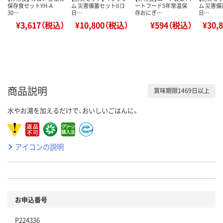
保存食セットYH-A
ム 災害備蓄セットII（3
ートフード5年常温保
ム 災害備
30…
日…
存おにぎ…
日…
¥3,617（税込）
¥10,800（税込）
¥594（税込）
¥30,
商品説明
賞味期限1469日以上
水やお湯を加えるだけで、おいしいごはんに。
アイコンの説明
お申込番号
P224336