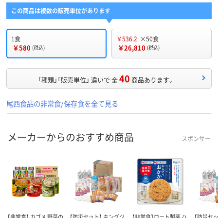
この商品は複数の販売単位があります
1食
￥536.2
×50食
￥580
￥26,810
(税込)
(税込)
40
「種類」「販売単位」 違いで 全
商品あります。
尾西食品の非常食/保存食を全て見る
メーカーからのおすすめ商品
スポンサー
【非常食】 カゴメ 野菜の
【防災セット】 キングジ
【非常食】ロート製薬 ハ
【防災セッ