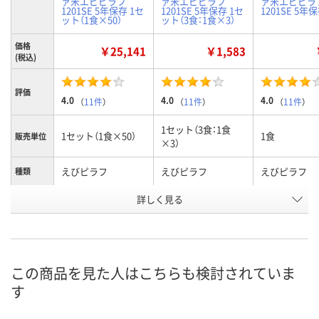
ァ米エビピラフ
ァ米エビピラフ
ァ米エビピラ
1201SE 5年保存 1セ
1201SE 5年保存 1セ
1201SE 5年
ット（1食×50）
ット（3食：1食×3）
価格
￥25,141
￥1,583
(税込)
評価
4.0
4.0
4.0
（
11件
）
（
11件
）
（
11件
）
1セット（3食：1食
1セット（1食×50）
1食
販売単位
×3）
えびピラフ
えびピラフ
えびピラフ
種類
お申込番
詳しく見る
1980417
3112922
3112913
号
2点
あり
あり
在庫
この商品を見た人はこちらも検討されていま
8月10日（月）
8月10日（月）
8月10日（月）
お届け日
す