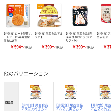
【非常食】ロート製薬 ハ
【非常食】尾西食品 アル
【非常食】尾西食品 5年
【非常食】
ートフード5年常温保
ファ米
保存 携帯おにぎり（ア
品 安心米
存おにぎり
ルファ米）
￥594～
￥390～
￥390～
￥3
（税込）
（税込）
（税込）
他のバリエーション
商品名
【非常食】 尾西食品
【非常食】 尾西食品
【非常食】 尾
アルファ米 アルフ
アルファ米 アルフ
アルファ米 