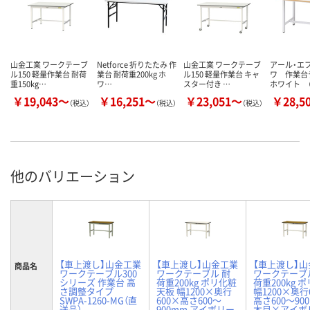
山金工業 ワークテーブ
Netforce 折りたたみ 作
山金工業 ワークテーブ
アール・エ
ル150 軽量作業台 耐荷
業台 耐荷重200kg ホ
ル150 軽量作業台 キャ
ワ 作業
重150kg…
ワ…
スター付き …
ホワイト （
￥19,043～
￥16,251～
￥23,051～
￥28,5
（税込）
（税込）
（税込）
他のバリエーション
【車上渡し】山金工業
【車上渡し】山金工業
【車上渡し】
商品名
ワークテーブル300
ワークテーブル 耐
ワークテーブ
シリーズ 作業台 高
荷重200kg ポリ化粧
荷重200kg 
さ調整タイプ
天板 幅1200×奥行
幅1200×奥行
SWPA-1260-MG（直
600×高さ600～
高さ600～90
送品）
900mm アイボリー
木目×アイボリ