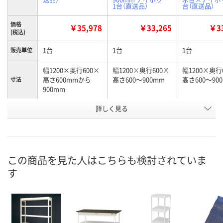
1台（直送品）
台（直送品）
価格
￥35,978
￥33,265
￥33
(税込)
1台
1台
1台
販売単位
幅1200×奥行600×
幅1200×奥行600×
幅1200×奥行
高さ600mmから
高さ600～900mm
高さ600～90
寸法
900mm
お申込番
詳しく見る
2130775
U322417
U322415
号
直送品
直送品
直送品
在庫
8月24日（月）まで
8月24日（月）まで
8月24日（月）
お届け日
この商品を見た人はこちらも検討されていま
す
数量
数量
数量
カゴへ
カゴへ
カ