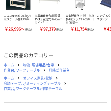
エスコ（esco） 200kg/4
実験用作業台/耐荷重
東海製作所 PP製 樹脂
カンダ メ
段 スチール棚 EA976…
150kg 固定式H740mm
製4段ラックTR-290 1
スポンジ
ワイド引…
台（直送…
￥26,996～
￥97,379
￥11,754
￥4
（税込）
（税込）
（税込）
この商品のカテゴリー
ホーム
物流・現場用品/台車
作業台/ワークテーブル
昇降式作業台
ホーム
オフィス家具/収納
会議テーブル/ミーティングテーブル
作業台/ワークテーブル/作業テーブル