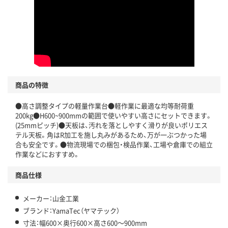
商品の特徴
●高さ調整タイプの軽量作業台●軽作業に最適な均等耐荷重
200kg●H600~900mmの範囲で使いやすい高さにセットできます。
(25mmピッチ)●天板は、汚れを落としやすく滑りが良いポリエス
テル天板。角はR加工を施し丸みがあるため、万が一ぶつかった場
合も安全です。●物流現場での梱包・検品作業、工場や倉庫での組立
作業などにおすすめ。
商品仕様
メーカー：山金工業
ブランド：YamaTec（ヤマテック）
寸法：幅600×奥行600×高さ600～900mm