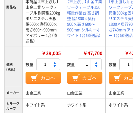
本商品：
【車上渡し】
【車上渡し】山金工業
【車上渡し】
山金工業 ワークテ
ワークテーブル150
ワークテーブ
商品名
ーブル 耐荷重200kg
軽量作業台 高さ調
荷重300kg 
ポリエステル天板
整 幅1800×奥行
リエステル天
幅600×奥行600×
900×高さ600～
1800×奥行9
高さ600～900mm
900mm シルキーホ
さ740mm 
アイボリー 1台（直
ワイト 1台（直送品）
ー 1台（直送品
送品）
￥29,005
￥47,700
￥42
数量
数量
数量
価格
(税込)
カゴへ
カゴへ
カ
山金工業
山金工業
山金工業
メーカー
カラーグ
ホワイト系
ホワイト系
ホワイト系
ループ
キャスタ
キャスター無し
キャスター無し
キャスター無
ー