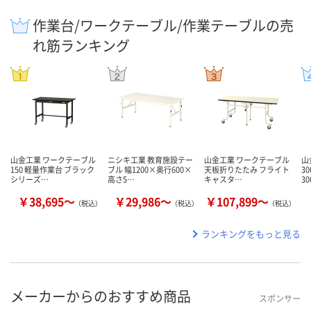
作業台/ワークテーブル/作業テーブルの売
れ筋ランキング
山金工業 ワークテーブル
ニシキ工業 教育施設テー
山金工業 ワークテーブル
山
150 軽量作業台 ブラック
ブル 幅1200×奥行600×
天板折りたたみ フライト
3
シリーズ…
高さ5…
キャスタ…
30
￥38,695～
￥29,986～
￥107,899～
（税込）
（税込）
（税込）
ランキングをもっと見る
メーカーからのおすすめ商品
スポンサー