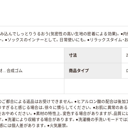
み込んでしっとりうるおう(気密性の高い生地の密着による効果)。●内
。●ソックスのインナーとして。日常使いにも。●リラックスタイム・お
寸法
材…合成ゴム
商品タイプ
様のご都合による返品はお受けできません。●ヒアルロン酸の配合は後加
りすぎると感じる場合は、徐々に慣らしてください。●お肌に異常のある
をおやめください。●素材の特性上、変色する場合がありますが、品質に
す。●洗濯により収縮する場合があります。●洗濯機の手洗いモードでは
感には個人差があります。●火気厳禁。