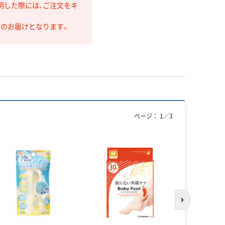
明した際には、ご注文をキ
第のお届けとなります。
ページ：
1
／
3
次のスライド