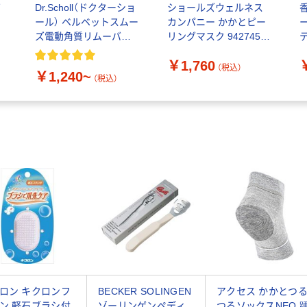
ゲ
Dr.Scholl（ドクターショ
ショールズウェルネス
ール） ベルベットスムー
カンパニー かかとピー
ー
ズ電動角質リムーバー
リングマスク 942745 1
ショールズウェルネス
足分
￥1,760
カンパニー
（税込）
￥1,240~
（税込）
ロン キクロンフ
BECKER SOLINGEN
アクセス かかとつ
ン 軽石ブラシ付
ゾーリンゲンペディ
つるソックスNEO 