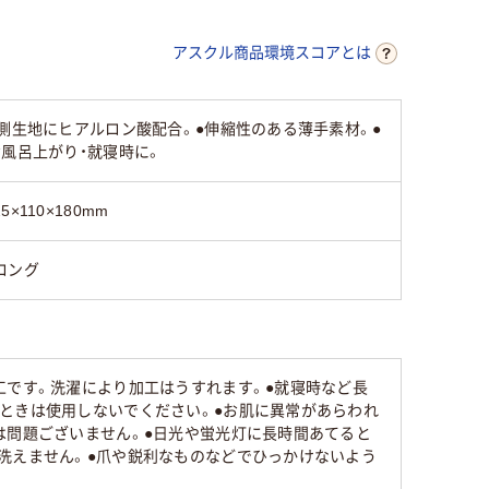
アスクル商品環境スコアとは
側生地にヒアルロン酸配合。●伸縮性のある薄手素材。●
風呂上がり・就寝時に。
25×110×180mm
ロング
工です。洗濯により加工はうすれます。●就寝時など長
ときは使用しないでください。●お肌に異常があらわれ
は問題ございません。●日光や蛍光灯に長時間あてると
洗えません。●爪や鋭利なものなどでひっかけないよう