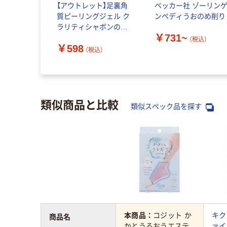
【アウトレット】足裏角
ベッカー社 ゾーリン
質ピーリングジェル ク
ンペディうおのめ削り
ラリティシャボンの香
￥731~
り 120g EVERYYOU（エ
（税込）
￥598
ブリユー） ドウシシャ
（税込）
類似商品と比較
類似スペック品を探す
本商品：
コジット か
キク
商品名
かとうるおうエステ
ァイ