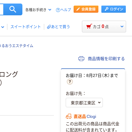
ヘルプ
各種お手続き
0
スイートポイント
あとで買う
カゴ
点
うるおうエステタイム
商品情報を印刷する
 ロング
お届け日：8月27日（木）まで
）
お届け先：
直送品
Clogi
この出荷元の商品は商品代金
に配送料が含まれています。