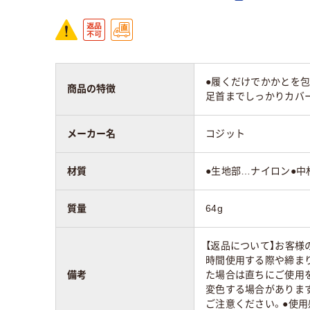
●履くだけでかかとを包
商品の特徴
足首までしっかりカバー
メーカー名
コジット
材質
●生地部…ナイロン●中
質量
64g
【返品について】お客
時間使用する際や締ま
備考
た場合は直ちにご使用
変色する場合がありま
ご注意ください。●使用