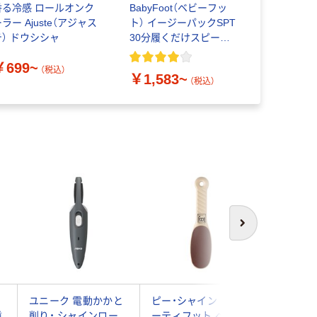
香る冷感 ロールオンク
BabyFoot（ベビーフッ
東和産業 S
ラー Ajuste（アジャス
ト） イージーパックSPT
￥398~
テ） ドウシシャ
30分履くだけスピード
タイプ リベルタ
￥699~
（税込）
￥1,583~
（税込）
次へ
る
ユニーク 電動かかと
ピー・シャイン ビュ
BECKER
踵
削り・ シャインロー
ーティフット ベージ
うおのめ