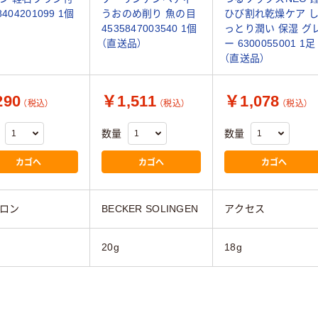
8404201099 1個
うおのめ削り 魚の目
ひび割れ乾燥ケア 
4535847003540 1個
っとり潤い 保湿 グ
（直送品）
ー 6300055001 1足
（直送品）
90
￥1,511
￥1,078
（税込）
（税込）
（税込）
数量
数量
カゴへ
カゴへ
カゴへ
ロン
BECKER SOLINGEN
アクセス
20g
18g