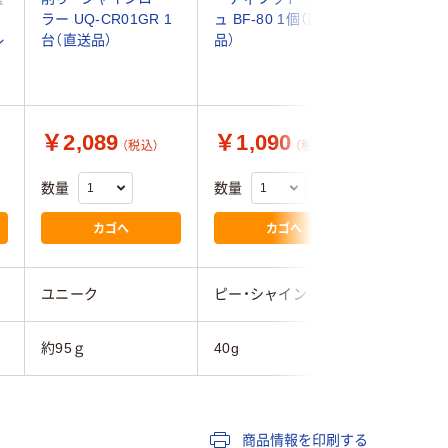
し
ラー UQ-CR01GR 1
ュ BF-80 1個（直送
レス) 92
レ
台（直送品）
品）
個（直送品
￥2,089
￥1,090
￥4,0
（税込）
（税込）
数量
数量
数量
カゴへ
カゴへ
ユニーク
ピー・シャイン
BECKER
約95ｇ
40g
35g
商品情報を印刷する