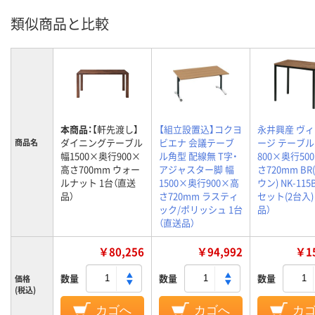
類似商品と比較
本商品：
【軒先渡し】
【組立設置込】コクヨ
永井興産 ヴ
ダイニングテーブル
ビエナ 会議テーブ
ージ テーブル
商品名
幅1500×奥行900×
ル角型 配線無 T字・
800×奥行50
高さ700mm ウォー
アジャスター脚 幅
さ720mm BR
ルナット 1台（直送
1500×奥行900×高
ウン) NK-115B
品）
さ720mm ラスティ
セット(2台入)
ック/ポリッシュ 1台
品）
（直送品）
￥80,256
￥94,992
￥15
数量
数量
数量
価格
(税込)
カゴへ
カゴへ
カ