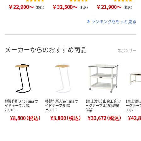
￥22,900～
￥32,500～
￥21,900～
（税込）
（税込）
（税込）
ランキングをもっと見る
メーカーからのおすすめ商品
スポンサー
林製作所 AnoTana サ
林製作所 AnoTana サ
【車上渡し】山金工業 ワ
【車上渡し
イドテーブル 幅
イドテーブル 幅
ークテーブル150 軽量
ークテー
250×…
250×…
作業…
300k…
¥8,800（税込）
¥8,800（税込）
¥30,672（税込）
¥42,