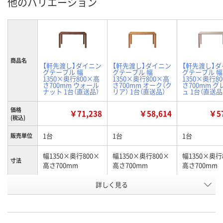
他のバリエーション
商品名
【軒先渡し】ダイニン
【軒先渡し】ダイニン
【軒先渡し】
グテーブル 幅
グテーブル 幅
グテーブル 幅
1350×奥行800×高
1350×奥行800×高
1350×奥行8
さ700mm ウォール
さ700mm オーク（ク
さ700mm 
ナット 1台（直送品）
リア） 1台（直送品）
ュ 1台（直送品
価格
￥71,238
￥58,614
￥57
(税込)
1台
1台
1台
販売単位
幅1350×奥行800×
幅1350×奥行800×
幅1350×奥行
寸法
高さ700mm
高さ700mm
高さ700mm
詳しく見る
ウォールナット
オーク（クリア）
グレージュ
カラー
お申込番
WHK9543
WHK9538
WHK9534
号