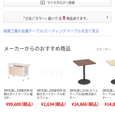
マイカタログへ登録
8
「寸法」「カラー」 違いで 全
商品あります。
桜屋工業の会議テーブル/ミーティング テーブルを全て見る
メーカーからのおすすめ商品
スポンサー
【軒先渡し】林製作所 収
【軒先渡し】林製作所 収
【軒先渡し】Y2K カフェ
【軒先渡し
納付きハイテーブル 幅
納付きハイテーブル用
テーブル600角天板ス
テーブル6
150…
オプショ…
チー…
チー…
¥99,600（税込）
¥2,634（税込）
¥14,866（税込）
¥14,