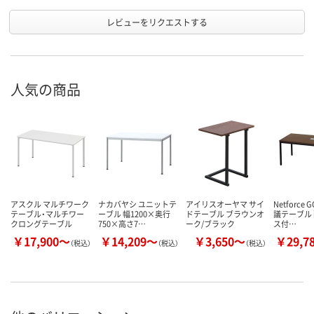
レビューをリクエストする
人気の商品
アスクル マルチワーク
ナカバヤシ ユニットテ
アイリスオーヤマ サイ
Netforce 
テーブル・マルチワー
ーブル 幅1200×奥行
ドテーブル ブラウンオ
議テーブル
クロングテーブル
750×高さ7…
ーク/ブラック
ス付…
￥17,900～
￥14,209～
￥3,650～
￥29,7
（税込）
（税込）
（税込）