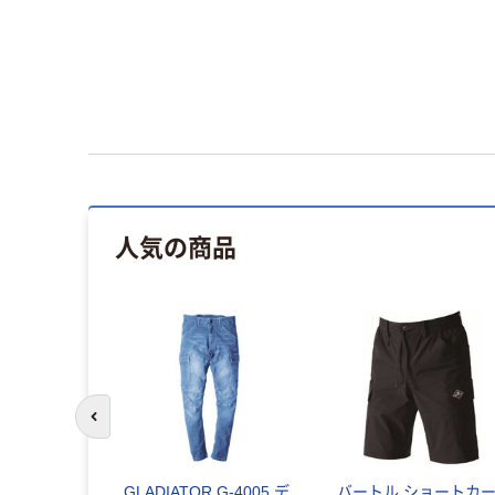
人気の商品
前のスライドへ
GLADIATOR G-4005 デ
バートル ショートカ