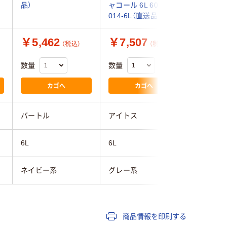
品）
ャコール 6L 60751-
ーコイズ 6
014-6L（直送品）
027-6L
￥5,462
￥7,507
￥6,7
（税込）
（税込）
数量
数量
数量
カゴへ
カゴへ
バートル
アイトス
アイトス
6L
6L
6L
ネイビー系
グレー系
ブルー系
商品情報を印刷する