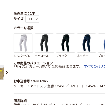
販売単位：1本
サイズ
カラーを選択
シルバーグレ
チャコール
ブラック
ネイビー
ブル
ー
この商品のバリエーション
「サイズ」「カラー」違いで 全60商品 あります。
すべてのバリ
お申込番号：WNH7022
メーカー：アイトス
／型番：2451
／JANコード：452485147
商品詳細
備考
3S SSサイズはレディースシルエット
／
JIS
JIS T