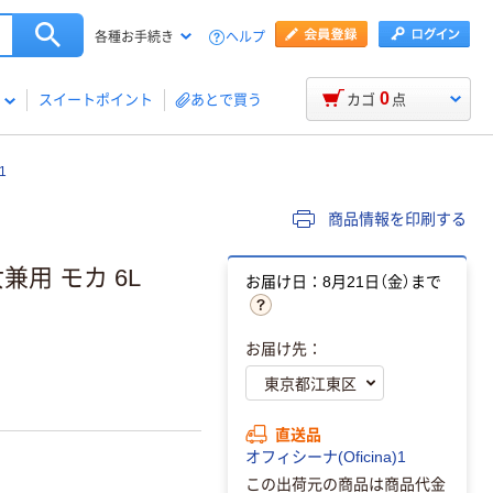
ヘルプ
各種お手続き
0
スイートポイント
あとで買う
カゴ
点
1
商品情報を印刷する
用 モカ 6L
お届け日：8月21日（金）まで
お届け先：
直送品
オフィシーナ(Oficina)1
この出荷元の商品は商品代金