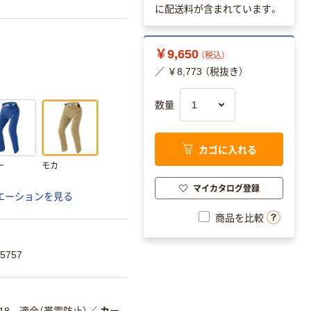
に配送料が含まれています。
￥9,650
（税込）
／ ￥8,773 （税抜き）
数量
カゴに入れる
ー
モカ
マイカタログ登録
エーションを見る
商品を比較
5757
8118 適合（帯電防止）
／
カー