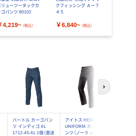
バリューツータックカ
クフィッシング Ａー７
ックカーゴ
ゴパンツ 80102
４５
51902
￥4,219~
￥6,840~
￥4,214
（税込）
（税込）
次へ
ン
バートル カーゴパン
アイトス HERO’S
アイトス 
ツ インディゴ 6L
UNIFORM カーゴパ
UNIFO
1712-45-6L 1個（直送
ンツ（ノータック） チ
ンツ（ノー