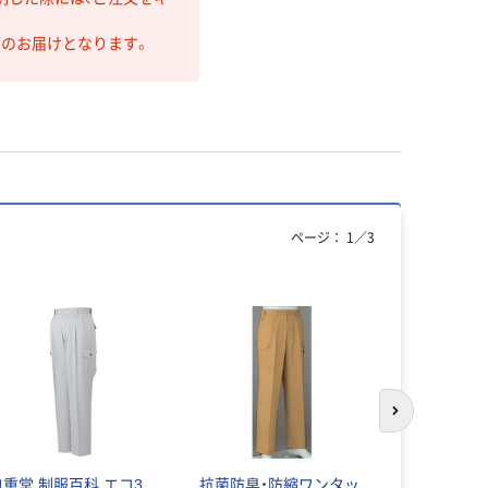
第のお届けとなります。
ページ：
1
／
3
次のスライド
自重堂 制服百科 エコ3
抗菌防臭・防縮ワンタッ
自重堂 制