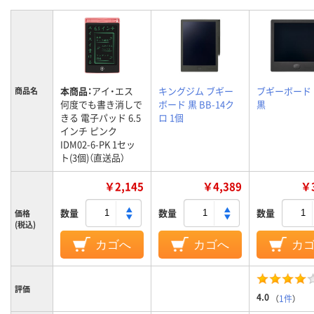
本商品：
アイ・エス
キングジム ブギー
ブギーボード B
商品名
何度でも書き消しで
ボード 黒 BB-14ク
黒
きる 電子パッド 6.5
ロ 1個
インチ ピンク
IDM02-6-PK 1セッ
ト(3個)（直送品）
￥2,145
￥4,389
￥3
数量
数量
数量
価格
(税込)
カゴへ
カゴへ
カ
評価
4.0
（
1件
）