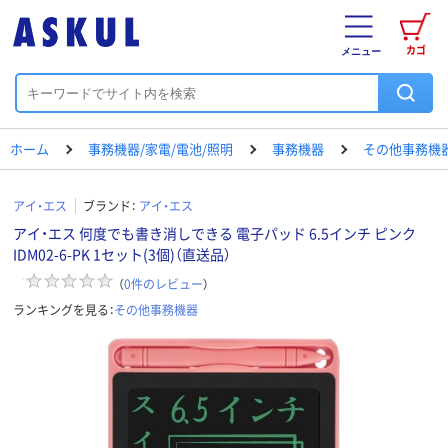
カゴ
メニュー
ホーム
事務機器/家電/電池/照明
事務機器
その他事務機
アイ・エス
ブランド：
アイ・エス
アイ・エス 何度でも書き消しできる 電子パッド 6.5インチ ピンク
IDM02-6-PK 1セット(3個)（直送品）
（
0
件のレビュー
）
ランキングを見る：
その他事務機器