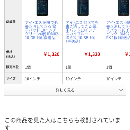
商品名
アイ・エス 何度でも
アイ・エス 何度でも
アイ・エス 何
書き消しできる 電
書き消しできる 電
書き消しでき
子パッド 10インチ
子パッド10インチ
子パッド10イ
グリーン(緑) IDM02-
スカイブルー
ピンク IDM02-
10-GR 1個（直送品）
IDM02-10-SB 1個
PK 1個（直送品
（直送品）
価格
￥1,320
￥1,320
￥1
(税込)
1個
1個
1個
販売単位
10インチ
10インチ
10インチ
サイズ
詳しく見る
グリーン
スカイブルー
ピンク
カラー
お申込番
WX76002
WX76009
WX76001
号
直送品
直送品
直送品
在庫
この商品を見た人はこちらも検討されていま
す
8月25日（火）まで
8月25日（火）まで
8月25日（火）
お届け日