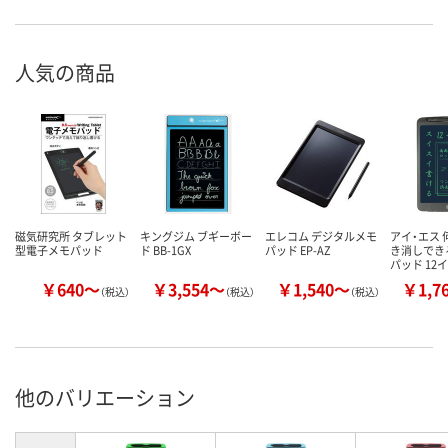
人気の商品
磁気研究所 タブレット
キングジム ブギーボー
エレコム デジタルメモ
アイ・エス
型電子メモパッド
ド BB-1GX
パッド EP-AZ
き消しでき
パッド 12
￥640～
￥3,554～
￥1,540～
￥1,7
（税込）
（税込）
（税込）
他のバリエーション