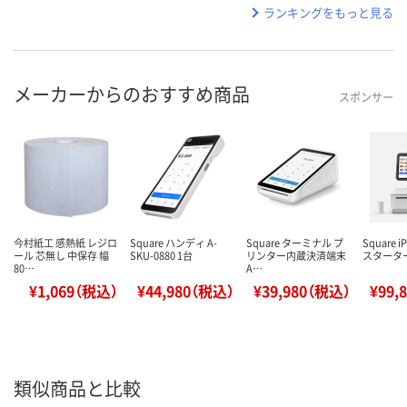
ランキングをもっと見る
メーカーからのおすすめ商品
スポンサー
今村紙工 感熱紙 レジロ
Square ハンディ A-
Square ターミナル プ
Square 
ール 芯無し 中保存 幅
SKU-0880 1台
リンター内蔵決済端末
スタータ
80…
A…
¥1,069（税込）
¥44,980（税込）
¥39,980（税込）
¥99,
類似商品と比較