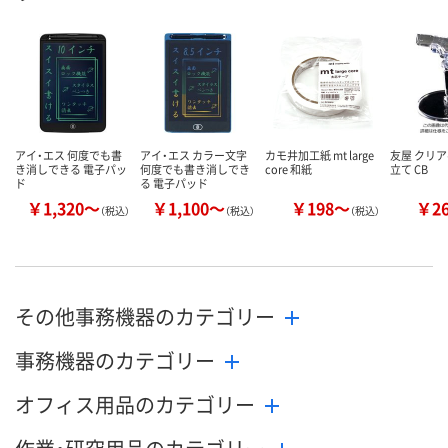
数量
数量
数量
カゴへ
カゴへ
カ
アイ・エス 何度でも書
アイ・エス カラー文字
カモ井加工紙 mt large
友屋 クリア
き消しできる 電子パッ
何度でも書き消しでき
core 和紙
立て CB
ド
る 電子パッド
￥1,320～
￥1,100～
￥198～
￥2
（税込）
（税込）
（税込）
その他事務機器のカテゴリー
事務機器のカテゴリー
オフィス用品のカテゴリー