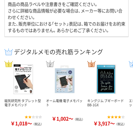
商品の商品ラベルや注意書きをご確認ください。
さらに詳細な商品情報が必要な場合は、メーカー等にお問い合
わせください。
また、販売単位における「セット」表記は、箱でのお届けをお約束
するものではありません。あらかじめご了承ください。
デジタルメモの売れ筋ランキング
磁気研究所 タブレット型
オーム電機 電子メモパッ
キングジム ブギーボード
エ
電子メモパッド
ト
BB-1GX
ッド
￥1,002～
（税込）
￥1,018～
￥3,917～
（税込）
（税込）