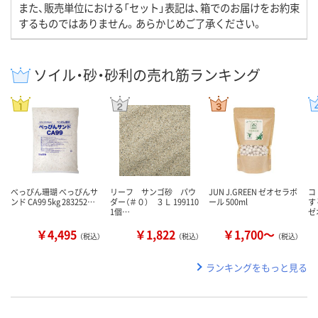
また、販売単位における「セット」表記は、箱でのお届けをお約束
するものではありません。あらかじめご了承ください。
ソイル・砂・砂利の売れ筋ランキング
べっぴん珊瑚 べっぴんサ
リーフ サンゴ砂 パウ
JUN J.GREEN ゼオセラボ
コ
ンド CA99 5kg 283252…
ダー（＃０） ３Ｌ 199110
ール 500ml
す
1個…
ゼ
￥4,495
￥1,822
￥1,700～
（税込）
（税込）
（税込）
ランキングをもっと見る