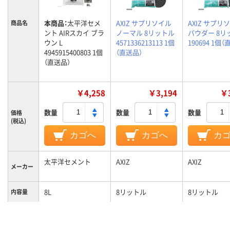
本商品：
太平洋セメ
AXIZ サプリソイル
AXIZ サプリ
商品名
ント AIRスカイ ブラ
ノーマル 8リットル
パウダー 8リ
ウン L
4571336213113 1個
190694 1個
4945915400803 1個
（直送品）
（直送品）
￥4,258
￥3,194
￥3
数量
数量
数量
価格
(税込)
カゴへ
カゴへ
カ
太平洋セメント
AXIZ
AXIZ
メーカー
8L
8リットル
8リットル
内容量
カラーグ
ブラウン系
ループ