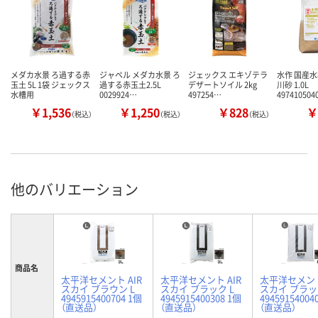
メダカ水景 ろ過する赤
ジャペル メダカ水景 ろ
ジェックス エキゾテラ
水作 国産
玉土 5L 1袋 ジェックス
過する赤玉土2.5L
デザートソイル 2kg
川砂 1.0L
水槽用
0029924…
497254…
49741050
￥1,536
￥1,250
￥828
￥
（税込）
（税込）
（税込）
他のバリエーション
商品名
太平洋セメント AIR
太平洋セメント AIR
太平洋セメント
スカイ ブラウン L
スカイ ブラック L
スカイ ブラッ
4945915400704 1個
4945915400308 1個
49459154004
（直送品）
（直送品）
（直送品）