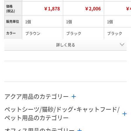
価格
￥1,878
￥2,006
￥4
(税込)
1個
1個
1個
販売単位
ブラウン
ブラック
ブラック
カラー
詳しく見る
3L
3L
8L
内容量
お申込番
X797797
X797793
X797794
号
直送品
直送品
直送品
在庫
8月20日（木）まで
8月20日（木）まで
8月20日（木）
お届け日
アクア用品のカテゴリー
数量
数量
数量
ペットシーツ/猫砂/ドッグ・キャットフード/
カゴへ
カゴへ
カ
ペット用品のカテゴリー
オフィス用品のカテゴリー