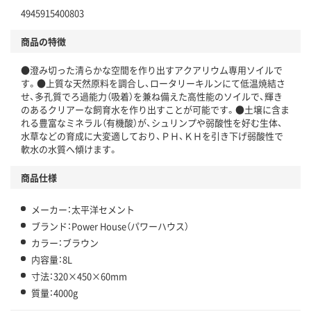
4945915400803
商品の特徴
●澄み切った清らかな空間を作り出すアクアリウム専用ソイルで
す。●上質な天然原料を調合し、ロータリーキルンにて低温焼結さ
せ、多孔質でろ過能力（吸着）を兼ね備えた高性能のソイルで、輝き
のあるクリアーな飼育水を作り出すことが可能です。●土壌に含ま
れる豊富なミネラル（有機酸）が、シュリンプや弱酸性を好む生体、
水草などの育成に大変適しており、ＰＨ、ＫＨを引き下げ弱酸性で
軟水の水質へ傾けます。
商品仕様
メーカー：太平洋セメント
ブランド：Power House（パワーハウス）
カラー：ブラウン
内容量：8L
寸法：320×450×60mm
質量：4000g