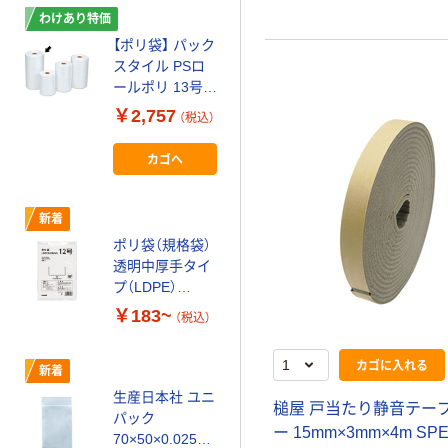
わけあり特価
【ポリ袋】 パック
スタイル PSロ
ールポリ 13号
（エンボス加工）
￥2,757
（税込）
HDPE（カサカサ
タイプ） 6μ 1本
カゴへ
（わけあり品）
新着
ポリ袋（規格袋）
透明中厚手タイ
プ（LDPE）
0.06mm厚
￥183~
（税込）
カゴに入れる
新着
生産日本社 ユニ
槌屋 戸当たり静音テープ
パック
ー 15mm×3mm×4m SPE-
70×50×0.025m