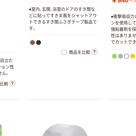
￥940~
（
●室内、玄関、浴室のドアのすき間な
どに貼ってすきま風をシャットアウ
●衝撃吸収力
トできるすき間ふさぎテープ製品で
ンを使用して
す。
強粘着剤を採
性はありませ
でカットでき
は独立気泡
商品を比較
ん。
、目立た
ション性
せん。
比較