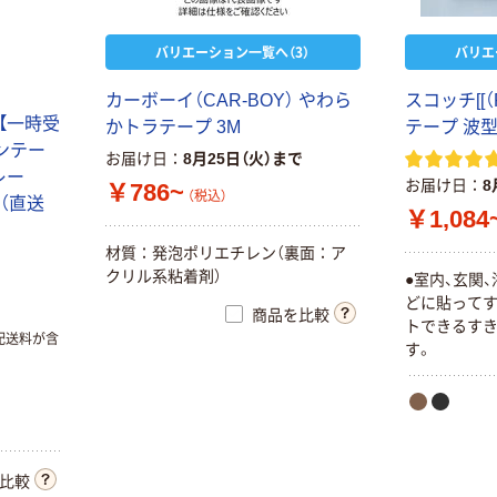
バリエーション一覧へ（3）
バリエ
カーボーイ（CAR-BOY） やわら
スコッチ[[（
 【一時受
かトラテープ 3M
テープ 波
ンテー
お届け日
8月25日（火）まで
レー
お届け日
8
￥786~
（税込）
)（直送
￥1,084
材質：発泡ポリエチレン（裏面：ア
クリル系粘着剤）
●室内、玄関
どに貼って
商品を比較
トできるす
配送料が含
す。
比較