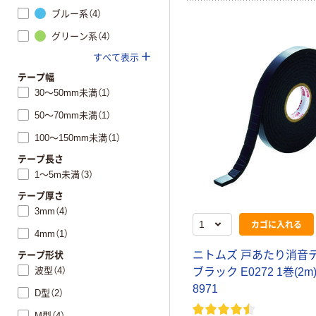
ブルー系（4）
グリーン系（4）
すべて表示
テープ幅
30～50mm未満（1）
50～70mm未満（1）
100～150mm未満（1）
テープ長さ
1～5m未満（3）
テープ厚さ
3mm（4）
カゴに入れる
4mm（1）
ニトムズ 戸あたり消音
テープ形状
波型（4）
ブラック E0272 1巻(2m) 
8971
D型（2）
M型（4）