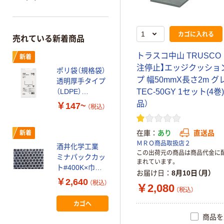
カゴに入れる
売れている新着商品
トラスコ中山 TRUSCO
新着
注停止】エッジクッショ
ポリ袋（規格袋）
プ 幅50mmX長さ2m グ
透明厚手タイプ
（LDPE）
TEC-50GY 1セット(4巻
0.08mm厚
品）
￥147~
（税込）
在庫
あり
直送品
新着
ＭＲＯ商品取扱店２
酒井化学工業
この出荷元の商品は商品代金に
ミナパックカッ
まれています。
ト#400K×巾
お届け日
8月10日（月）
500×長さ500
￥2,640
（税込）
￥2,080
1袋(100枚入)
（税込）
カゴへ
商品を