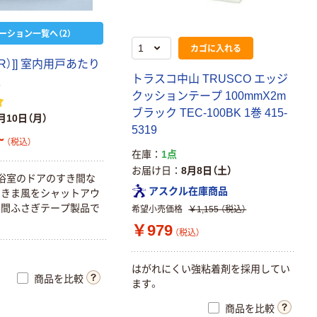
ーション一覧へ（2）
カゴに入れる
R）]] 室内用戸あたり
トラスコ中山 TRUSCO エッジ
型
クッションテープ 100mmX2m
ブラック TEC-100BK 1巻 415-
月10日（月）
5319
~
（税込）
在庫
1点
お届け日
8月8日（土）
、浴室のドアのすき間な
アスクル在庫商品
すきま風をシャットアウ
き間ふさぎテープ製品で
希望小売価格
￥1,155
（税込）
￥979
（税込）
はがれにくい強粘着剤を採用してい
商品を比較
ます。
商品を比較