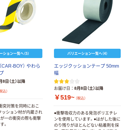
ーション一覧へ（5）
バリエーション一覧へ（4）
CAR-BOY） やわら
エッジクッションテープ 50mm
プ
幅
月8日（土）以降
お届け日
8月8日（土）以降
税込）
￥519~
（税込）
衝突対策を同時におこ
クッション材が内蔵され
●衝撃吸収力のある発泡ポリエチレ
万が一の衝突の際も衝撃
ンを使用しています。●はがした後に
す。
のり残りがほとんどない粘着剤を採