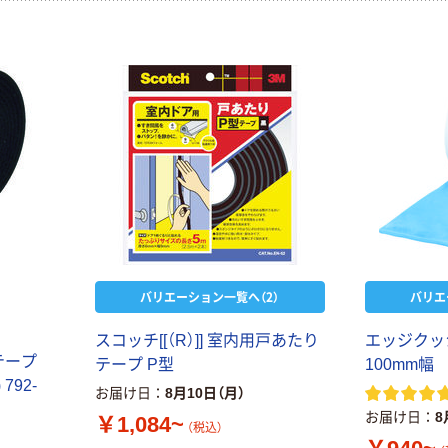
バリエーション一覧へ（2）
バリエ
スコッチ[[（R）]] 室内用戸あたり
エッジクッ
テープ
テープ P型
100mm幅
792-
お届け日
8月10日（月）
お届け日
8
￥1,084~
（税込）