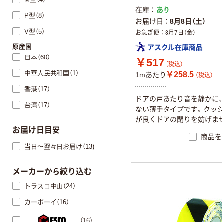
在庫
あり
P型（8）
お届け日
8月8日（土）
V型（5）
お急ぎ便
8月7日（金）
原産国
アスクル在庫商品
日本（60）
￥517
（税込）
中華人民共和国（1）
￥258.5
1mあたり
（税込）
香港（17）
ドアの戸あたり音を静かに
台湾（17）
ない薄手タイプです。クッ
が良くドアの閉りを妨げま
お届け日目安
商品を
当日〜翌々日お届け（13)
メーカーから絞り込む
トラスコ中山（24）
カーボーイ（16）
（16）