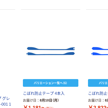
バリエーション一覧へ（6）
バリエ
こぼれ防止テープ 4本入
こぼれ防止
 グレ
お届け日
8月10日（月）
お届け日
8
001 1
￥1,181~
￥2,822