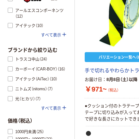
アールエスコンポーネンツ
（12）
アイテック（10）
すべて表示
ブランドから絞り込む
バリエーション一覧へ（6
トラスコ中山（24）
カーボーイ（CAR-BOY）（16）
手で切れるやわらかト
アイテック（AiTec）（10）
お届け日
8月8日（土）以降
￥971~
ニトムズ（nitoms）（7）
（税込）
光（ヒカリ）（7）
●クッション付のトラテープ
すべて表示
テープに切り込みが入って
で好きな長さにカットでき
価格（税込）
1000円未満（25）