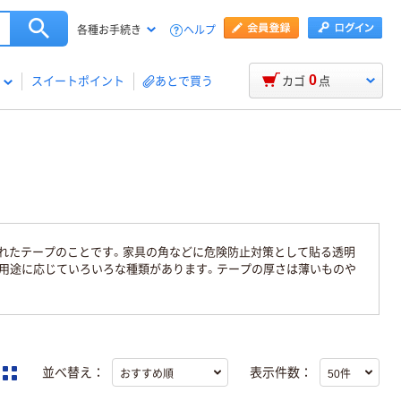
ヘルプ
各種お手続き
0
スイートポイント
あとで買う
カゴ
点
れたテープのことです。家具の角などに危険防止対策として貼る透明
、用途に応じていろいろな種類があります。テープの厚さは薄いものや
並べ替え：
表示件数：