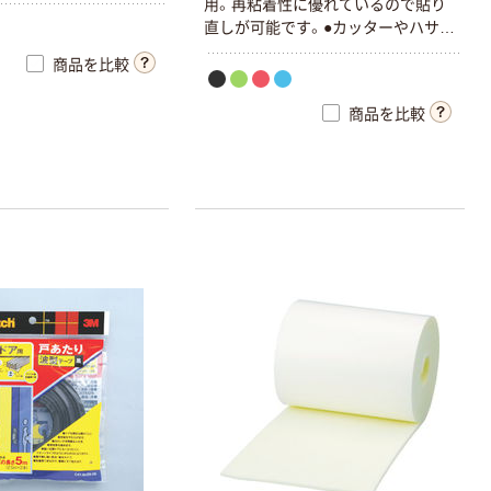
用。再粘着性に優れているので貼り
直しが可能です。●カッターやハサミ
でカットでき加工が簡単です。●素材
商品を比較
は独立気泡ですので水を吸いませ
ん。
商品を比較