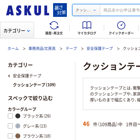
...
クッシ
カテゴリー
履歴・再注文
マイカタログ
クイックオーダー
ホーム
事務用品/文房具
テープ
安全保護テープ
クッショ
クッションテ
カテゴリー
安全保護テープ
クッションテープ（109）
クッションテープとは、衝
のクッションテープや、家
スペックで絞り込む
厚いものまで幅広くあり、
カラーグループ
ブラック系（29）
46
件（109商品）中
1件目
グレー系（13）
ブラウン系（18）