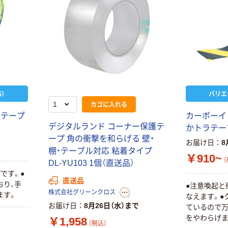
）
バリエ
カゴに入れる
ラテープ
カーボーイ（
デジタルランド コーナー保護テ
かトラテー
ープ 角の衝撃を和らげる 壁・
お届け日
8
棚・テーブル対応 粘着タイプ
￥910~
（
DL-YU103 1個（直送品）
です。●
直送品
おり、手
●注意喚起と
株式会社グリーンクロス
ます。
なえます。●
お届け日
8月26日（水）まで
ているので
をやわらげま
￥1,958
（税込）