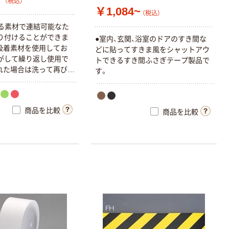
（税込）
￥1,084~
（税込）
る素材で連結可能なた
り付けることができま
●室内、玄関、浴室のドアのすき間な
吸着素材を使用してお
どに貼ってすきま風をシャットアウ
がして繰り返し使用で
トできるすき間ふさぎテープ製品で
れた場合は洗って再び使
す。
商品を比較
商品を比較