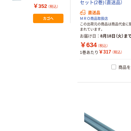
セット(2巻)（直送品）
m 1袋(100枚入)
￥352
（税込）
A-25 100マイ 1
直送品
袋(100枚) 54-
カゴへ
ＭＲＯ商品取扱店
2999-08（直送
この出荷元の商品は商品代金に
品）
まれています。
お届け日
8月18日（火）ま
￥634
（税込）
￥317
1巻あたり
（税込）
商品を