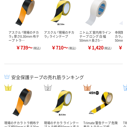
アスクル 「現場のチカ
アスクル 「現場のチカ
ニトムズ 室内用ライン
寺岡製作
ラ」 厚さ0.30ｍｍ 布テ
ラ」 ラインテープ
テープ ロング 白 幅
カラ」 
ープ トラ…
50mm×長さ5…
50mm
￥739～
￥710～
￥1,420
￥1
（税込）
（税込）
（税込）
安全保護テープの売れ筋ランキング
現場のチカラ トラ柄布テ
現場のチカラ ラインテー
Trimate 警告テープ 危険
T
ープ 幅50mm×長さ25m
プ トラ柄 幅50mm×長さ
表示 トラテープ 幅
ク