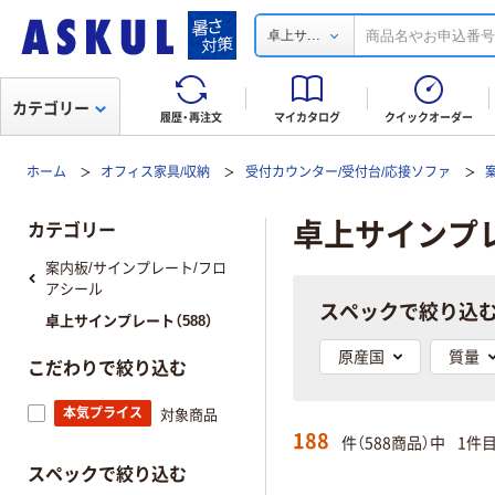
...
卓上サ
カテゴリー
履歴・再注文
マイカタログ
クイックオーダー
ホーム
オフィス家具/収納
受付カウンター/受付台/応接ソファ
卓上サインプ
カテゴリー
案内板/サインプレート/フロ
アシール
スペックで絞り込
卓上サインプレート（588）
原産国
質量
こだわりで絞り込む
本気プライス
対象商品
188
件（588商品）中
1件
スペックで絞り込む