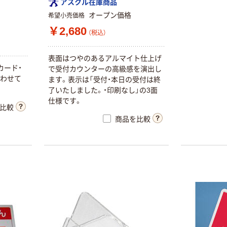
アスクル在庫商品
オープン価格
希望小売価格
￥2,680
（税込）
表面はつやのあるアルマイト仕上げ
カード・
で受付カウンターの高級感を演出し
合わせて
ます。表示は「受付・本日の受付は終
了いたしました。・印刷なし」の3面
仕様です。
比較
Wi-fiサインプレ
ート SPT-W ト
商品を比較
ヨダプロダクツ
￥1,790
（税込）
カゴへ
シンビ メニュー
スタンド SL-4～
SL-7