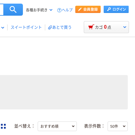
ヘルプ
各種お手続き
0
スイートポイント
あとで買う
カゴ
点
並べ替え：
表示件数：