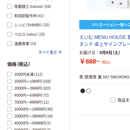
常磐精工（tokisei）（54）
和田助製作所（41）
バリエーション一覧へ（2
シンビ（SHIMBI）（20）
ベロス（velos）（15）
えいむ MENU HOUSE
遠藤商事（13）
タンド 卓上サインプレ
すべて表示
お届け日
8月8日（土）
￥688~
（税込）
価格（税込）
1000円未満（112）
表:禁煙席 裏:NO SMOKING
1000円～1999円（159）
2000円～3999円（102）
4000円～6999円（72）
商品を
7000円～9999円（11）
10000円～19999円（40）
20000円～39999円（24）
40000円～59999円（5）