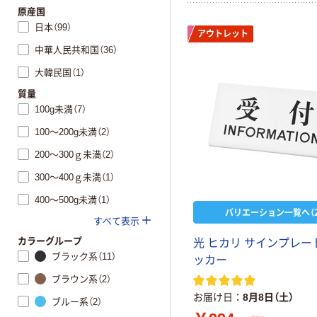
原産国
日本（99）
アウトレット
中華人民共和国（36）
大韓民国（1）
質量
100g未満（7）
100～200g未満（2）
200～300ｇ未満（2）
300～400ｇ未満（1）
400～500g未満（1）
バリエーション一覧へ（2
すべて表示
カラーグループ
光 ヒカリ サインプレー
ブラック系（11）
ッカー
ブラウン系（2）
お届け日
8月8日（土）
ブルー系（2）