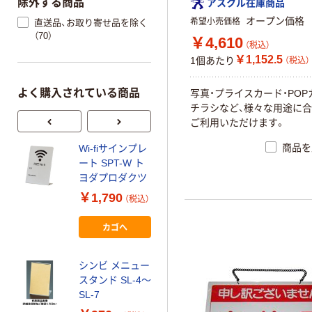
除外する商品
アスクル在庫商品
オープン価格
希望小売価格
直送品、お取り寄せ品を除く
（70）
￥4,610
（税込）
￥1,152.5
1個あたり
（税込）
よく購入されている商品
写真・プライスカード・POP
チラシなど、様々な用途に
ご利用いただけます。
商品を
Wi-fiサインプレ
シンビ 予約席
ート SPT-W ト
（両面） DS-
ヨダプロダクツ
5/DS-6/DS-7
￥1,790
￥1,270~
（税込）
（税込）
カゴへ
本気プライス
シンビ メニュー
スマイル アク
スタンド SL-4～
リルサインプレ
SL-7
ート 予約席