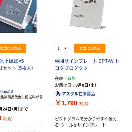
カゴに入れる
カゴに入れる
休止板20×5
Wi-fiサインプレート SPT-W ト
5 1セット（5枚入）
ヨダプロダクツ
在庫
あり
お届け日
8月8日（土）
cina)２
アスクル在庫商品
商品は商品代金に配送料が含
￥1,790
（税込）
月24日（月）まで
0
ピクトグラムで分かりやすく伝え
（税込）
る！クールなサインプレート