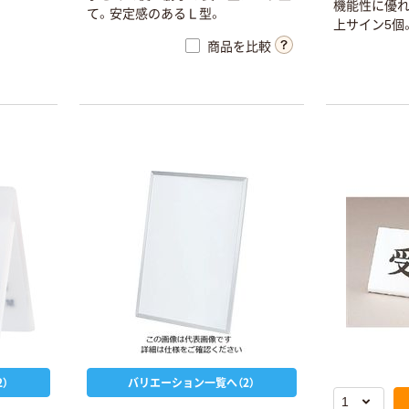
CNT
機能性に優
￥5,720~
て。安定感のあるＬ型。
上サイン5個
（税込）
商品を比較
）
バリエーション一覧へ（2）