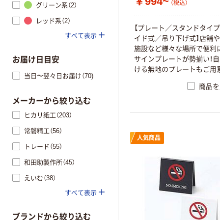
￥994~
（税込）
グリーン系（2）
レッド系（2）
【プレート／スタンドタイ
すべて表示
イド式／吊り下げ式】店舗や
施設など様々な場所で便利
サインプレートが勢揃い！
お届け日目安
ける無地のプレートもご用
当日〜翌々日お届け（70)
ます。
商品を
メーカーから絞り込む
ヒカリ紙工（203）
常磐精工（56）
人気商品
トレード（55）
和田助製作所（45）
えいむ（38）
すべて表示
ブランドから絞り込む