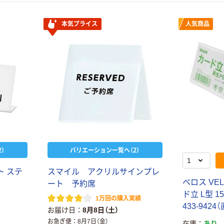
本気プライス
人気商品
）
バリエーション一覧へ（2）
ト ステ
スマイル アクリルサインプレ
ベロス VE
ート 予約席
ド立 L型 15
1万回の購入実績
433-9424
お届け日
8月8日（土）
お急ぎ便
8月7日（金）
在庫
あり