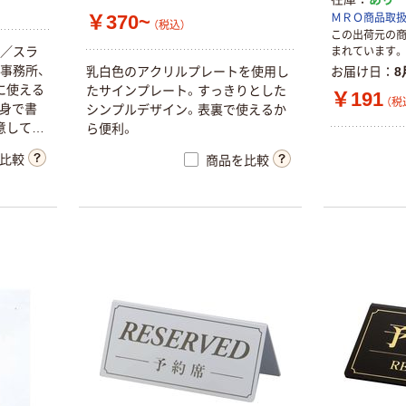
￥370~
ＭＲＯ商品取
（税込）
この出荷元の
プ／スラ
まれています。
事務所、
乳白色のアクリルプレートを使用し
お届け日
8
に使える
たサインプレート。すっきりとした
￥191
（税
自身で書
シンプルデザイン。表裏で使えるか
意してい
ら便利。
比較
商品を比較