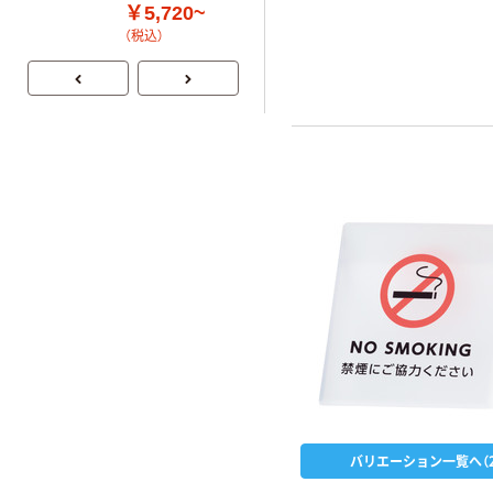
CNT
￥5,720~
（税込）
バリエーション一覧へ（2