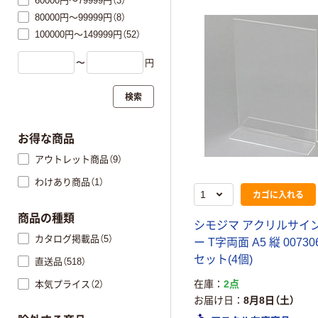
60000円～79999円（3）
80000円～99999円（8）
100000円～149999円（52）
〜
円
検索
お得な商品
アウトレット商品（9）
わけあり商品（1）
カゴに入れる
商品の種類
シモジマ アクリルサイ
カタログ掲載品（5）
ー T字両面 A5 縦 007306
セット(4個)
直送品（518）
在庫
2点
本気プライス（2）
お届け日
8月8日（土）