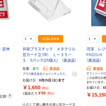
￥970~
（税込）
ワークネーム
W-1 30個 共栄
プラスチック
（直送品）
￥4,620
（税込）
カゴに入れる
カゴへ
 定休
共栄プラスチック メタクリル
河淳 レジ
アズワン A面ス
豆カード立（中） Ｌー３５ー
FH221×
タンドボード(片
５ 5パック(25個入) （直送品）
（直送品）
面仕様) 63-
3378-09 1台（直
在庫
あり
直送品
直送品
￥8,894
（税込）
送品）
オフィシーナ(Ofi
プラス株式会社ジョインテックスカンパニー
この出荷元の
カゴへ
お届け日
8月25日（火）まで
まれています。
￥1,650
お届け日
8
（税込）
トーギ カウンタ
￥66
1個あたり
（税込）
￥15,15
比較
ーホワイトボー
ド （アルミ枠）
小さくて使い勝手の良い豆カード立