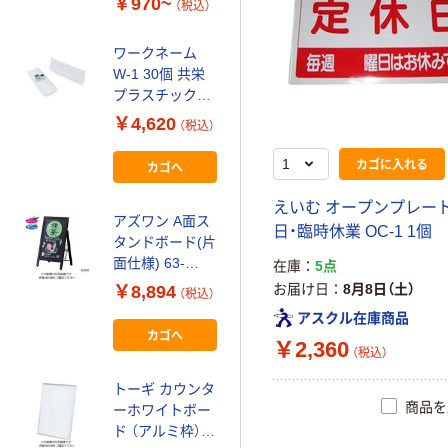
￥970~
￥370~
（税込）
（税込）
ワークネーム
えいむ リザーブ
W-1 30個 共栄
RY-16
プラスチック
￥1,047~
（直送品）
￥4,620
（税込）
（税込）
カゴに入れる
カゴへ
HEIKO サインホ
ルダー 写真2L
えいむ オープンプレート
判 縦
アズワン A面ス
日・臨時休業 OC-1 1個
007306271 1個
￥810
タンドボード(片
（税込）
面仕様) 63-
在庫
5点
カゴへ
3378-09 1台（直
お届け日
8月8日（土）
￥8,894
（税込）
送品）
アスクル在庫商品
カゴへ
友屋 アールマグ
￥2,360
（税込）
POP
￥818~
トーギ カウンタ
（税込）
商品を
ーホワイトボー
ド （アルミ枠）