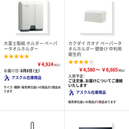
大富士製紙 ホルダー ペーパ
カクダイ ガオナ ペーパータ
ータオルホルダー
オルホルダー 壁掛け 中判用
衛生的
￥4,924
（税込）
￥4,580
￥8,665
お届け日：
8月8日（土）
入荷予定：
アスクル在庫商品
ご注文後、お届けについてご連絡
いたします
サイズ・種類・販売単位違いの商品が
2
商品あ
ります
アスクル在庫商品
販売単位違いの商品が
2
商品あります