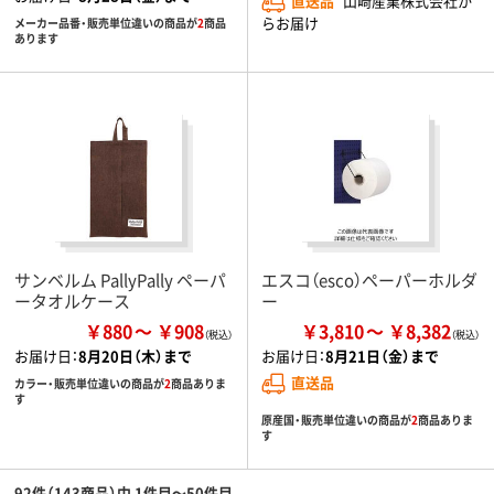
直送品
山崎産業株式会社か
らお届け
メーカー品番・販売単位違いの商品が
2
商品
あります
サンベルム PallyPally ペーパ
エスコ（esco）ペーパーホルダ
ータオルケース
ー
￥880
￥908
￥3,810
￥8,382
お届け日：
8月20日（木）まで
お届け日：
8月21日（金）まで
直送品
カラー・販売単位違いの商品が
2
商品ありま
す
原産国・販売単位違いの商品が
2
商品ありま
す
92件（143商品）中 1件目～50件目