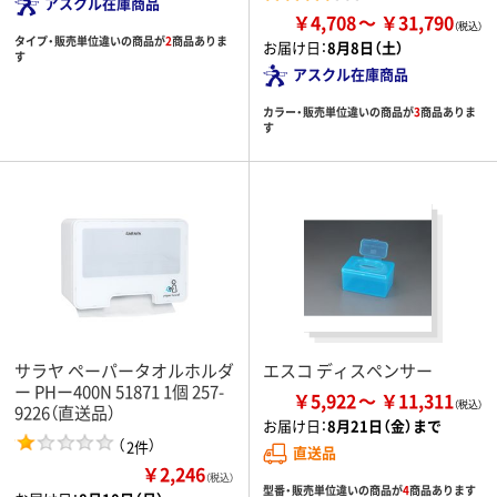
アスクル在庫商品
￥4,708
￥31,790
タイプ・販売単位違いの商品が
2
商品ありま
お届け日：
8月8日（土）
す
アスクル在庫商品
カラー・販売単位違いの商品が
3
商品ありま
す
サラヤ ペーパータオルホルダ
エスコ ディスペンサー
ー PHー400N 51871 1個 257-
￥5,922
￥11,311
9226（直送品）
お届け日：
8月21日（金）まで
（
）
2件
直送品
￥2,246
（税込）
型番・販売単位違いの商品が
4
商品あります