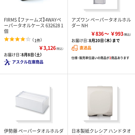
FIRMS 【ファームズ】4WAYペ
アズワン ペーパータオルホル
ーパータオルケース 632628 1
ダー NH
個
￥836
￥993
（
）
1件
お届け日：
8月20日（木）まで
￥3,126
直送品
（税込）
お届け日：
8月8日（土）
仕様・販売単位違いの商品が
2
商品あります
アスクル在庫商品
伊勢藤 ペーパータオルホルダ
日本製紙クレシア ハンドタオ