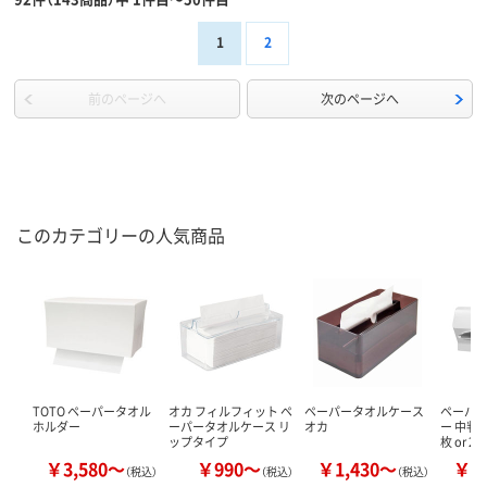
1
2
前のページへ
次のページへ
このカテゴリーの人気商品
TOTO ペーパータオル
オカ フィルフィット ペ
ペーパータオルケース
ペーパ
ホルダー
ーパータオルケース リ
オカ
ー 中判・
ップタイプ
枚 or 20
￥3,580～
￥990～
￥1,430～
￥4
（税込）
（税込）
（税込）