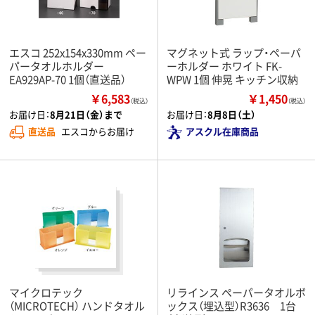
エスコ 252x154x330mm ペー
マグネット式 ラップ・ペーパ
パータオルホルダー
ーホルダー ホワイト FK-
EA929AP-70 1個（直送品）
WPW 1個 伸晃 キッチン収納
￥6,583
￥1,450
（税込）
（税込）
お届け日：
8月21日（金）まで
お届け日：
8月8日（土）
直送品
エスコからお届け
アスクル在庫商品
マイクロテック
リラインス ペーパータオルボ
（MICROTECH） ハンドタオル
ックス（埋込型）R3636 1台