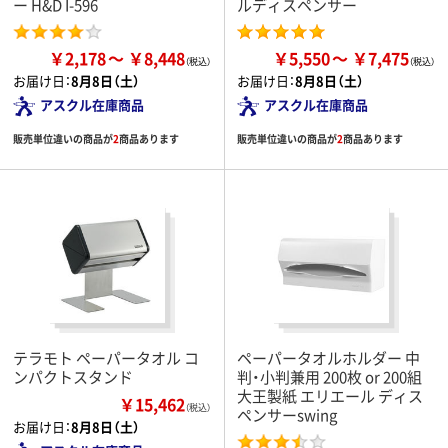
ー H&D I-596
ルディスペンサー
￥2,178
￥8,448
￥5,550
￥7,475
お届け日：
8月8日（土）
お届け日：
8月8日（土）
アスクル在庫商品
アスクル在庫商品
販売単位違いの商品が
2
商品あります
販売単位違いの商品が
2
商品あります
テラモト ペーパータオル コ
ペーパータオルホルダー 中
ンパクトスタンド
判・小判兼用 200枚 or 200組
大王製紙 エリエール ディス
￥15,462
（税込）
ペンサーswing
お届け日：
8月8日（土）