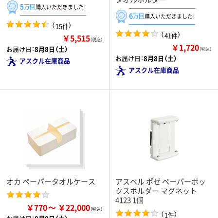
5
万回
購入いただきました！
6
万回
購入いただきました！
（
）
15件
（
）
41件
￥5,515
（税込）
￥1,720
お届け日：
8月8日（土）
（税込）
お届け日：
8月8日（土）
アスクル在庫商品
アスクル在庫商品
オカ ペーパータオルケース
アスベル ポゼ ペーパーボッ
クスホルダー マグネット
4123 1個
￥770
￥22,000
（
）
1件