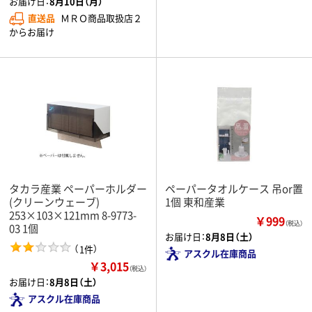
お届け日：
8月10日（月）
直送品
ＭＲＯ商品取扱店２
からお届け
タカラ産業 ペーパーホルダー
ペーパータオルケース 吊or置
(クリーンウェーブ)
1個 東和産業
253×103×121mm 8-9773-
￥999
（税込）
03 1個
お届け日：
8月8日（土）
（
）
1件
アスクル在庫商品
￥3,015
（税込）
お届け日：
8月8日（土）
アスクル在庫商品