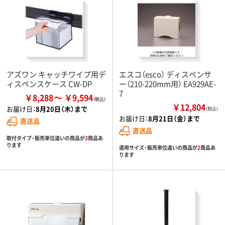
アズワン キャッチワイプ用デ
エスコ（esco） ディスペンサ
ィスペンスケース CW-DP
ー（210-220mm用） EA929AE-
7
￥8,288
￥9,594
￥12,804
お届け日：
8月20日（木）まで
（税込）
お届け日：
8月21日（金）まで
直送品
直送品
取付タイプ・販売単位違いの商品が
3
商品あ
ります
適用サイズ・販売単位違いの商品が
2
商品あ
ります