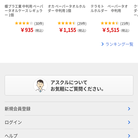
蝶プラ工業 中判用 ペーパ
オカ ペーパータオルホル
テラモト ペーパータオ
ク
ータオルケース レギュラ
ダー 中判用 1個
ルホルダー 中判用
ダ
ー 1個
ー
(
30件
)
(
29件
)
(
15件
)
￥935
￥1,155
￥5,515
（税込）
（税込）
（税込）
ランキング一覧
アスクルについて
お気軽にご質問ください。
新規会員登録
ログイン
ヘルプ