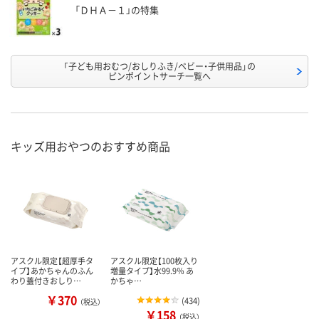
「ＤＨＡ－１」の特集
「子ども用おむつ/おしりふき/ベビー・子供用品」の
ピンポイントサーチ一覧へ
キッズ用おやつのおすすめ商品
アスクル限定【超厚手タ
アスクル限定【100枚入り
イプ】あかちゃんのふん
増量タイプ】水99.9％ あ
わり蓋付きおしり…
かちゃ…
￥370
(
434
)
（税込）
￥158
（税込）