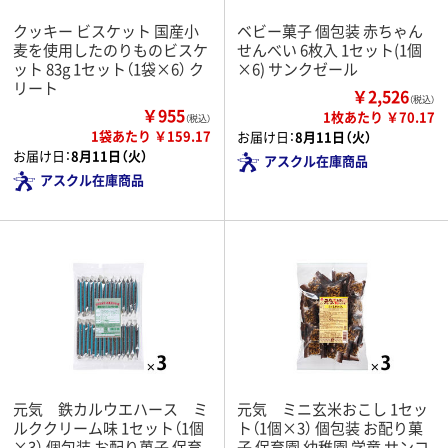
クッキー ビスケット 国産小
ベビー菓子 個包装 赤ちゃん
麦を使用したのりものビスケ
せんべい 6枚入 1セット(1個
ット 83g 1セット（1袋×6） ク
×6) サンクゼール
リート
￥2,526
（税込）
￥955
1枚あたり ￥70.17
（税込）
1袋あたり ￥159.17
お届け日：
8月11日（火）
お届け日：
8月11日（火）
アスクル在庫商品
アスクル在庫商品
元気 鉄カルウエハース ミ
元気 ミニ玄米おこし 1セッ
ルククリーム味 1セット（1個
ト（1個×3） 個包装 お配り菓
×3） 個包装 お配り菓子 保育
子 保育園 幼稚園 学童 サンコ