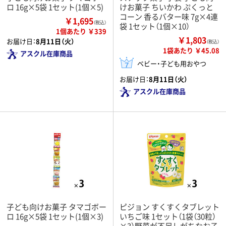
ロ 16g×5袋 1セット(1個×5)
けお菓子 ちいかわ ぷくっと
コーン 香るバター味 7g×4連
￥1,695
（税込）
袋 1セット（1個×10）
1個あたり ￥339
￥1,803
お届け日：
8月11日（火）
（税込）
1袋あたり ￥45.08
アスクル在庫商品
ベビー・子ども用おやつ
お届け日：
8月11日（火）
アスクル在庫商品
子ども向けお菓子 タマゴボー
ピジョン すくすくタブレット
ロ 16g×5袋 1セット(1個×3)
いちご味 1セット（1袋（30粒）
×3）野菜が不足しがちなお子