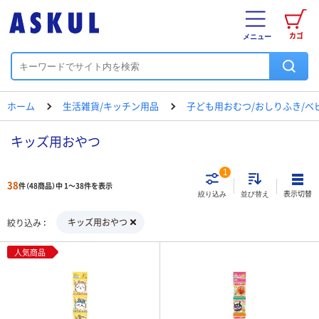
カゴ
メニュー
ホーム
生活雑貨/キッチン用品
子ども用おむつ/おしりふき/ベ
キッズ用おやつ
1
38
件（48商品）中 1～38件を表示
表示切替
絞り込み
並び替え
キッズ用おやつ
絞り込み
人気商品