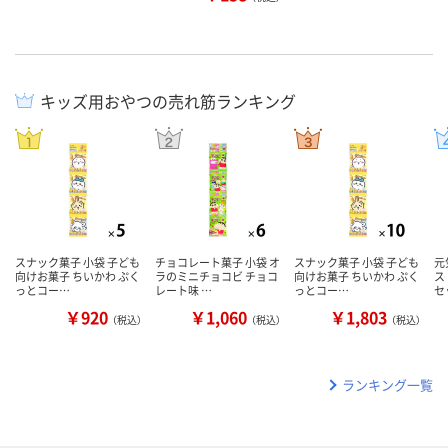
キッズ用おやつの売れ筋ランキング
スナック菓子 小袋 子ども
チョコレート菓子 小袋 オ
スナック菓子 小袋 子ども
元
向けお菓子 ちいかわ ぷく
ラのミニチョコビ チョコ
向けお菓子 ちいかわ ぷく
ス
っとコー…
レート味 …
っとコー…
セ
￥920
￥1,060
￥1,803
（税込）
（税込）
（税込）
ランキング一覧