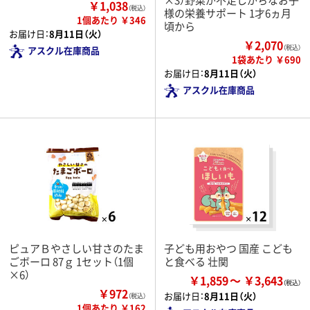
￥1,038
（税込）
様の栄養サポート 1才6ヵ月
1個あたり ￥346
頃から
お届け日：
8月11日（火）
￥2,070
（税込）
アスクル在庫商品
1袋あたり ￥690
お届け日：
8月11日（火）
アスクル在庫商品
ピュアＢやさしい甘さのたま
子ども用おやつ 国産 こども
ごボーロ 87ｇ 1セット（1個
と食べる 壮関
×6）
￥1,859
￥3,643
￥972
お届け日：
8月11日（火）
（税込）
1個あたり ￥162