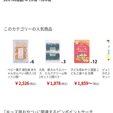
このカテゴリーの人気商品
ベビー菓子 個包装 赤ち
元気 鉄カルウエハー
子ども用おやつ 国産 こ
ピュア
ゃんせんべい 6枚入 1セ
ス ミルククリーム味
どもと食べる 壮関
のたまごボ
ット(1個…
1セット（1個×3…
セット（
￥2,526
￥1,878
￥1,859～
￥
（税込）
（税込）
（税込）
「キッズ用おやつ」に関連するピンポイントサーチ