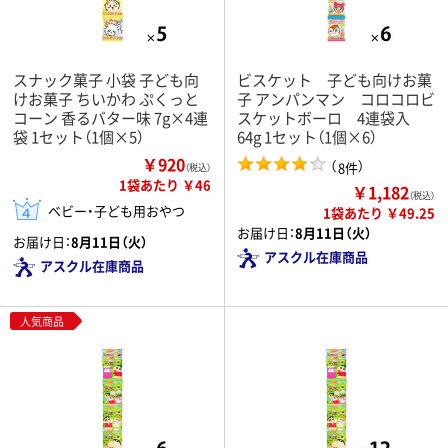
スナック菓子 小袋 子ども向
ビスケット 子ども向けお菓
けお菓子 ちいかわ ぷくっと
子 アンパンマン コロコロビ
コーン 香るバター味 7g×4連
スケットボーロ 4連袋入
袋 1セット（1個×5）
64g 1セット（1個×6）
￥920
（
）
8件
（税込）
1袋あたり ￥46
￥1,182
（税込）
ベビー・子ども用おやつ
1袋あたり ￥49.25
お届け日：
8月11日（火）
お届け日：
8月11日（火）
アスクル在庫商品
アスクル在庫商品
人気商品