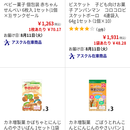
ベビー菓子 個包装 赤ちゃん
ビスケット 子ども向けお菓
せんべい 6枚入 1セット(1個
子 アンパンマン コロコロビ
×3) サンクゼール
スケットボーロ 4連袋入
64g 1セット（1個×10）
￥1,263
（税込）
1枚あたり ￥70.17
（
）
8件
お届け日：
8月11日（火）
￥1,931
（税込）
アスクル在庫商品
1袋あたり ￥48.28
お届け日：
8月11日（火）
アスクル在庫商品
カネ増製菓 かぼちゃとにんじ
カネ増製菓 ごぼうとれんこ
んのやさいぱん 1セット（1袋
んとにんじんのやさいパン 1