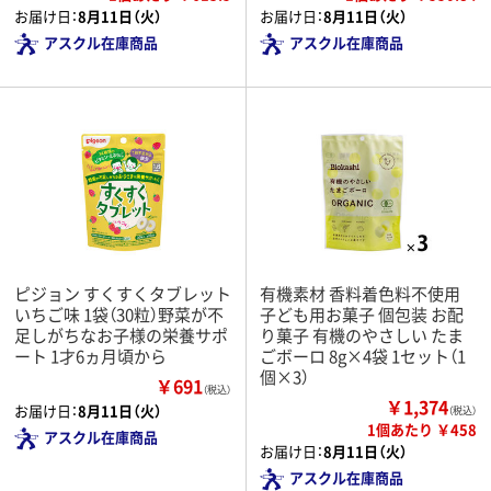
お届け日：
8月11日（火）
お届け日：
8月11日（火）
アスクル在庫商品
アスクル在庫商品
ピジョン すくすくタブレット
有機素材 香料着色料不使用
いちご味 1袋（30粒）野菜が不
子ども用お菓子 個包装 お配
足しがちなお子様の栄養サポ
り菓子 有機のやさしい たま
ート 1才6ヵ月頃から
ごボーロ 8g×4袋 1セット（1
個×3）
￥691
（税込）
￥1,374
お届け日：
8月11日（火）
（税込）
1個あたり ￥458
アスクル在庫商品
お届け日：
8月11日（火）
アスクル在庫商品