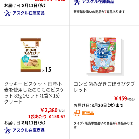
アスクル在庫商品
お届け日：
8月11日（火）
販売単位違いの商品が
2
商品あります
アスクル在庫商品
クッキー ビスケット 国産小
コンビ 歯みがきごほうびタブ
麦を使用したのりものビスケ
レット
ット 83g 1セット（1袋×15）
￥459
（税込）
クリート
お届け日：
8月20日（木）まで
￥2,380
（税込）
直送品
1袋あたり ￥158.67
お届け日：
8月11日（火）
タイプ・販売単位違いの商品が
2
商品ありま
す
アスクル在庫商品