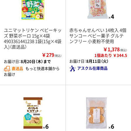
ユニマットリケン ベビーキッ
赤ちゃんせんべい 14枚入 4個
ズ 野菜ボーロ 15g×4袋
サンコー ベビー菓子 グルテ
4903361441238 1袋(15g×4袋
ンフリー 小麦粉不使用
入)（直送品）
￥1,378
（税込）
￥279
1個あたり ￥344.5
（税込）
お届け日：
8月11日（火）
お届け日：
8月20日（木）まで
アスクル在庫商品
直送品
もっと快適本舗から
お届け