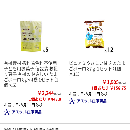
有機素材 香料着色料不使用
ピュアＢやさしい甘さのたま
子ども用お菓子 個包装 お配
ごボーロ 87ｇ 1セット（1個
り菓子 有機のやさしい たま
×12）
ごボーロ 8g×4袋 1セット（1
￥1,905
（税込）
個×5）
1個あたり ￥158.75
￥2,244
お届け日：
8月11日（火）
（税込）
1個あたり ￥448.8
アスクル在庫商品
お届け日：
8月11日（火）
アスクル在庫商品
38件（48商品）中 1件目～38件目