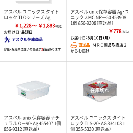
アスベル ユニックス タイト
アスベル unix 保存容器 Ag・ユ
ロック TLOシリーズ Ag
ニックスMC NRー50 453908
1個 856-9308（直送品）
￥1,228
￥1,883
￥778
お届け日：
最短日
（税込）
お届け日：
8月10日（月）
アスクル在庫商品
直送品
ＭＲＯ商品取扱店２
容量・販売単位違いの商品が
2
商品あります
からお届け
アスベル unix 保存容器 ナチ
アスベル ユニックス タイト
ュラル Oー90・Ag 455407 1個
ロック TLS-20・AG 334108 1
856-9312（直送品）
個 355-5330（直送品）