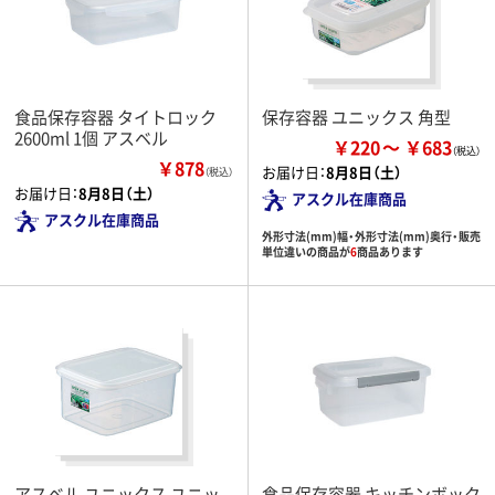
食品保存容器 タイトロック
保存容器 ユニックス 角型
2600ml 1個 アスベル
￥220
￥683
￥878
お届け日：
8月8日（土）
（税込）
お届け日：
8月8日（土）
アスクル在庫商品
アスクル在庫商品
外形寸法(mm)幅・外形寸法(mm)奥行・販売
単位違いの商品が
6
商品あります
アスベル ユニックス ユニッ
食品保存容器 キッチンボック