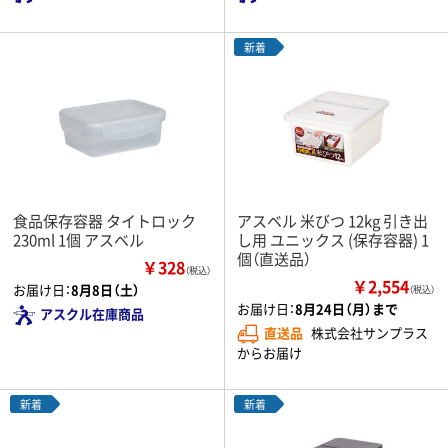
新着
食品保存容器 タイトロック
アスベル 米びつ 12kg 引き出
230ml 1個 アスベル
し用 ユニックス (保存容器) 1
個（直送品）
￥328
（税込）
￥2,554
お届け日：
8月8日（土）
（税込）
お届け日：
8月24日（月）まで
アスクル在庫商品
直送品
株式会社サンプラス
からお届け
新着
新着