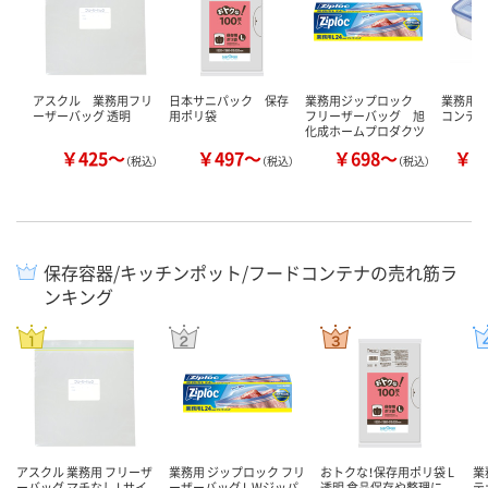
アスクル 業務用フリ
日本サニパック 保存
業務用ジップロック
業務用
ーザーバッグ 透明
用ポリ袋
フリーザーバッグ 旭
コンテ
化成ホームプロダクツ
￥425～
￥497～
￥698～
￥1
（税込）
（税込）
（税込）
保存容器/キッチンポット/フードコンテナの売れ筋ラ
ンキング
アスクル 業務用 フリーザ
業務用 ジップロック フリ
おトクな！保存用ポリ袋 L
業
ーバッグ マチなし Lサイ
ーザーバッグ L Wジッパ
透明 食品保存や整理に
テ