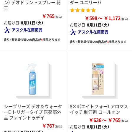
ン） デオドラントスプレー 花
ダー ユニリーバ
王
￥765
￥598
￥1,172
（税込）
お届け日：
8月11日（火）
お届け日：
8月11日（火）
アスクル在庫商品
アスクル在庫商品
香り・販売単位違いの商品が
4
商品あります
香り・販売単位違いの商品が
3
商品あります
シーブリーズ デオ＆ウォータ
8×4（エイトフォー） アロマス
ーE トリガータイプ 医薬部外
イッチ 制汗剤 ロールオン
品 ファイントゥデイ
￥636
￥765
￥767
お届け日：
8月11日（火）
（税込）