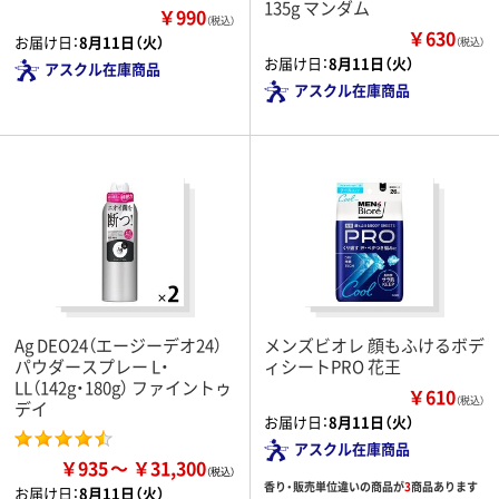
135g マンダム
￥990
（税込）
￥630
お届け日：
8月11日（火）
（税込）
お届け日：
8月11日（火）
アスクル在庫商品
アスクル在庫商品
Ag DEO24（エージーデオ24）
メンズビオレ 顔もふけるボデ
パウダースプレー L・
ィシートPRO 花王
LL（142g・180g） ファイントゥ
￥610
（税込）
デイ
お届け日：
8月11日（火）
アスクル在庫商品
￥935
￥31,300
香り・販売単位違いの商品が
3
商品あります
お届け日：
8月11日（火）