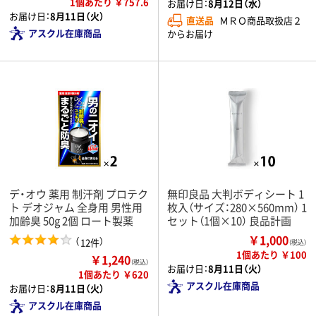
1個あたり ￥757.6
お届け日：
8月12日（水）
お届け日：
8月11日（火）
直送品
ＭＲＯ商品取扱店２
アスクル在庫商品
からお届け
デ・オウ 薬用 制汗剤 プロテク
無印良品 大判ボディシート 1
ト デオジャム 全身用 男性用
枚入（サイズ：280×560mm） 1
加齢臭 50g 2個 ロート製薬
セット（1個×10） 良品計画
￥1,000
（
）
12件
（税込）
1個あたり ￥100
￥1,240
（税込）
お届け日：
8月11日（火）
1個あたり ￥620
アスクル在庫商品
お届け日：
8月11日（火）
アスクル在庫商品