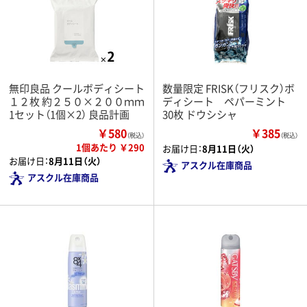
無印良品 クールボディシート
数量限定 FRISK（フリスク）ボ
１２枚 約２５０×２００ｍｍ
ディシート ペパーミント
1セット（1個×2） 良品計画
30枚 ドウシシャ
￥580
￥385
（税込）
（税込）
1個あたり ￥290
お届け日：
8月11日（火）
お届け日：
8月11日（火）
アスクル在庫商品
アスクル在庫商品