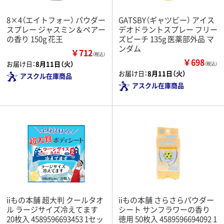
8×4（エイトフォー） パウダー
GATSBY（ギャツビー） アイス
スプレー ジャスミン＆ペアー
デオドラントスプレー フリー
の香り 150g 花王
ズピーチ 135g 医薬部外品 マ
ンダム
￥712
（税込）
￥698
お届け日：
8月11日（火）
（税込）
お届け日：
8月11日（火）
アスクル在庫商品
アスクル在庫商品
iiもの本舗 超大判 クールタオ
iiもの本舗 さらさらパウダー
ル ラージサイズ冷えてます
シート サンフラワーの香り
20枚入 4589596693453 1セッ
徳用 50枚入 4589596694092 1