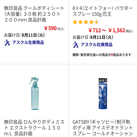
無印良品 クールボディシート
8×4（エイトフォー） パウダー
（大容量） ３０枚 約２５０×
スプレー 150g 花王
２００ｍｍ 良品計画
￥590
￥712
￥1,562
（税込）
お届け日：
8月11日（火）
お届け日：
8月11日（火）
アスクル在庫商品
アスクル在庫商品
種類・販売単位違いの商品が
8
商品あります
無印良品 ひんやりボディミス
GATSBY（ギャツビー）制汗剤
ト エクストラクール １５０
ボディ用 アイスデオドラント
ｍＬ 良品計画
スプレー コールドオーシャン