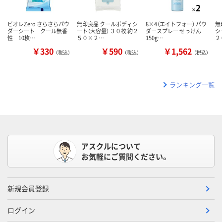
ビオレZero さらさらパウ
無印良品 クールボディシ
8×4（エイトフォー） パウ
無
ダーシート クール無香
ート（大容量） ３０枚 約２
ダースプレー せっけん
シ
性 10枚…
５０×２…
150g…
２
￥330
￥590
￥1,562
（税込）
（税込）
（税込）
ランキング一覧
アスクルについて
お気軽にご質問ください。
新規会員登録
ログイン