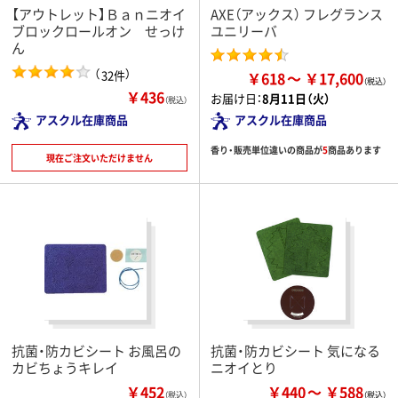
【アウトレット】Ｂａｎニオイ
AXE（アックス） フレグランス
ブロックロールオン せっけ
ユニリーバ
ん
（
）
32件
￥618
￥17,600
￥436
お届け日：
8月11日（火）
（税込）
アスクル在庫商品
アスクル在庫商品
香り・販売単位違いの商品が
5
商品あります
現在ご注文いただけません
抗菌・防カビシート お風呂の
抗菌・防カビシート 気になる
カビちょうキレイ
ニオイとり
￥452
￥440
￥588
（税込）