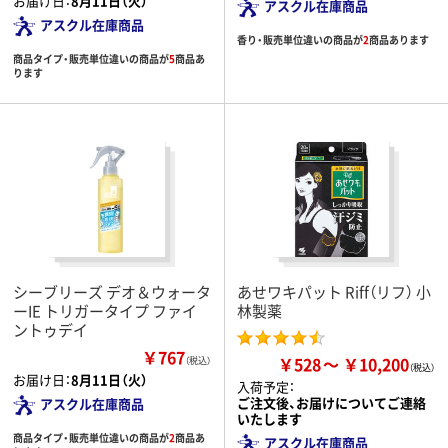
お届け日：
8月11日（火）
アスクル在庫商品
アスクル在庫商品
香り・販売単位違いの商品が
2
商品あります
商品タイプ・販売単位違いの商品が
5
商品あ
ります
シーブリーズ デオ＆ウォータ
あせワキパット Riff（リフ） 小
ーIE トリガータイプ ファイ
林製薬
ントゥデイ
￥767
￥528
￥10,200
（税込）
お届け日：
8月11日（火）
入荷予定：
ご注文後、お届けについてご連絡
アスクル在庫商品
いたします
商品タイプ・販売単位違いの商品が
2
商品あ
アスクル在庫商品