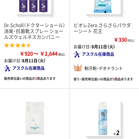
Dr.Scholl（ドクターショール）
ビオレZero さらさらパウダ
消臭・抗菌靴スプレー ショー
ーシート 花王
ルズウェルネスカンパニー
￥330
（税込）
お届け日：
8月11日（火）
￥920
￥2,644
アスクル在庫商品
お届け日：
8月11日（火）
アスクル在庫商品
制汗剤・デオドラント
販売単位違いの商品が
2
商品あります
香り・販売単位違いの商品が
3
商品あります