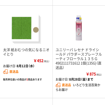
太洋 紙おむつの気になるニオ
ユニリーバ レセナ ドライシ
イとり
ールド パウダースプレーフル
ーティフローラル１３５Ｇ
￥452
（税込）
4902111731612 1個(135G)（直
お届け日：
8月12日（水）
送品）
直送品
￥875
（税込）
お届け日：
8月28日（金）まで
販売単位違いの商品が
2
商品あります
直送品
いろどり生活百貨か
らお届け