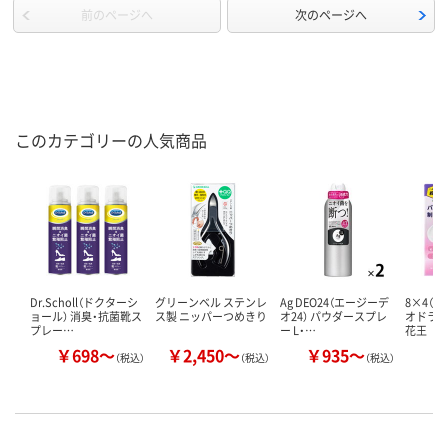
前のページへ
次のページへ
このカテゴリーの人気商品
Dr.Scholl（ドクターシ
グリーンベル ステンレ
Ag DEO24（エージーデ
8×4（
ョール） 消臭・抗菌靴ス
ス製 ニッパーつめきり
オ24） パウダースプレ
オドラン
プレー…
ー L・…
花王
￥698～
￥2,450～
￥935～
￥
（税込）
（税込）
（税込）