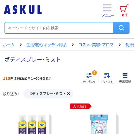
カゴ
メニュー
ホーム
生活雑貨/キッチン用品
コスメ・美容・アロマ
制汗
ボディスプレー・ミスト
1
110
件（196商品）中 1～50件を表示
表示切替
絞り込み
並び替え
ボディスプレー・ミスト
絞り込み
人気商品