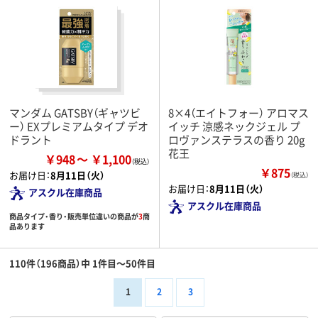
マンダム GATSBY（ギャツビ
8×4（エイトフォー） アロマス
ー） EXプレミアムタイプ デオ
イッチ 涼感ネックジェル プ
ドラント
ロヴァンステラスの香り 20g
花王
￥948
￥1,100
￥875
お届け日：
8月11日（火）
（税込）
お届け日：
8月11日（火）
アスクル在庫商品
アスクル在庫商品
商品タイプ・香り・販売単位違いの商品が
3
商
品あります
110件（196商品）中 1件目～50件目
1
2
3