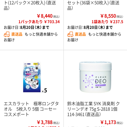
ト(12パック×20枚入)（直送
セット(36袋×50枚入)（直送
品）
品）
￥8,440
￥8,550
（税込）
（税込）
1パックあたり ￥703.34
1袋あたり ￥237.5
お届け日：
8月20日（木）まで
お届け日：
8月20日（木）まで
直送品
もっと快適本舗から
直送品
もっと快適本舗から
お届け
お届け
エスカラット 極寒ロングタ
鈴木油脂工業 SYK 消臭剤 ク
オル 5枚入り 5個 コーセー
リーンデオ 75g S-2818 1個
コスメポート
114-3461（直送品）
￥3,788
￥1,173
（税込）
（税込）