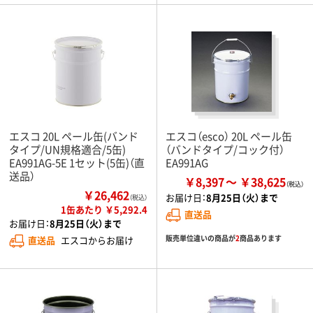
エスコ 20L ペール缶(バンド
エスコ（esco） 20L ペール缶
タイプ/UN規格適合/5缶)
（バンドタイプ/コック付）
EA991AG-5E 1セット(5缶)（直
EA991AG
送品）
￥8,397
￥38,625
￥26,462
お届け日：
8月25日（火）まで
（税込）
1缶あたり ￥5,292.4
直送品
お届け日：
8月25日（火）まで
販売単位違いの商品が
2
商品あります
直送品
エスコからお届け