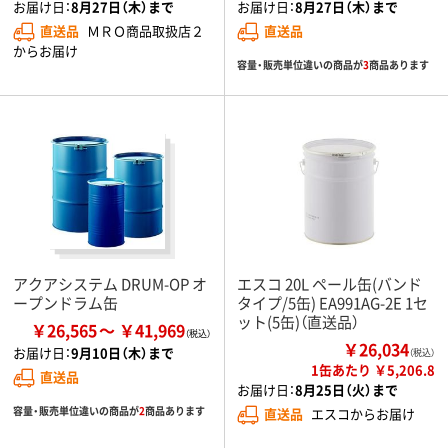
お届け日：
8月27日（木）まで
お届け日：
8月27日（木）まで
直送品
ＭＲＯ商品取扱店２
直送品
からお届け
容量・販売単位違いの商品が
3
商品あります
アクアシステム DRUM-OP オ
エスコ 20L ペール缶(バンド
ープンドラム缶
タイプ/5缶) EA991AG-2E 1セ
ット(5缶)（直送品）
￥26,565
￥41,969
￥26,034
お届け日：
9月10日（木）まで
（税込）
1缶あたり ￥5,206.8
直送品
お届け日：
8月25日（火）まで
容量・販売単位違いの商品が
2
商品あります
直送品
エスコからお届け