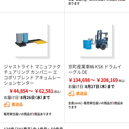
あります
ジャストライト マニュファク
京町産業車輌 KSK ドラムイ
チュアリング カンパニー エ
ーグル DE
コポリブレンド アキュムレー
￥134,698
￥208,169
ションセンター
お届け日：
8月27日（木）まで
￥44,854
￥62,581
直送品
お届け日：
8月26日（水）まで
全長(mm)・販売単位違いの商品が
2
商品あ
直送品
ります
販売単位違いの商品が
2
商品あります
128件（341商品）中 1件目～50件目