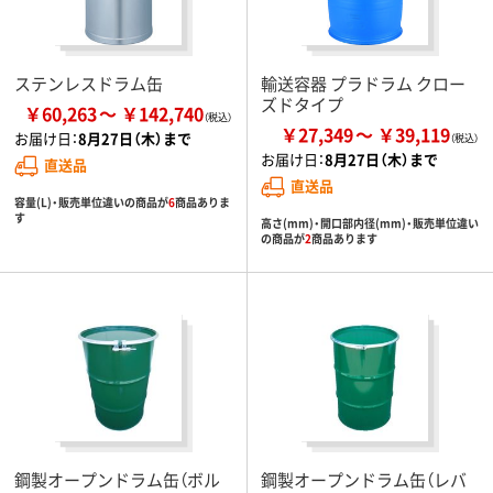
ステンレスドラム缶
輸送容器 プラドラム クロー
ズドタイプ
￥60,263
￥142,740
￥27,349
￥39,119
お届け日：
8月27日（木）まで
お届け日：
8月27日（木）まで
直送品
直送品
容量(L)・販売単位違いの商品が
6
商品ありま
す
高さ(mm)・開口部内径(mm)・販売単位違い
の商品が
2
商品あります
鋼製オープンドラム缶（ボル
鋼製オープンドラム缶（レバ