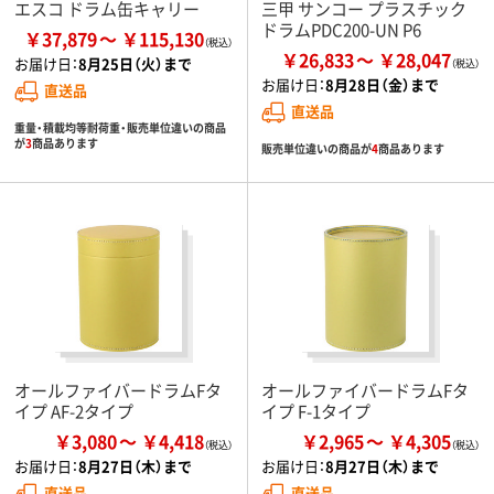
エスコ ドラム缶キャリー
三甲 サンコー プラスチック
ドラムPDC200-UN P6
￥37,879
￥115,130
￥26,833
￥28,047
お届け日：
8月25日（火）まで
お届け日：
8月28日（金）まで
直送品
直送品
重量・積載均等耐荷重・販売単位違いの商品
が
3
商品あります
販売単位違いの商品が
4
商品あります
オールファイバードラムFタ
オールファイバードラムFタ
イプ AF-2タイプ
イプ F-1タイプ
￥3,080
￥4,418
￥2,965
￥4,305
お届け日：
8月27日（木）まで
お届け日：
8月27日（木）まで
直送品
直送品