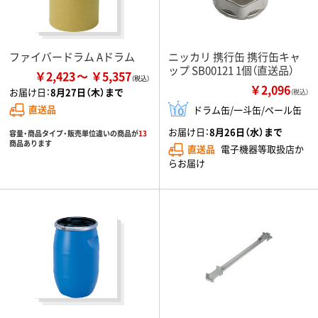
ファイバードラム Aドラム
ニッカリ 携行缶 携行缶キャ
ップ SB00121 1個（直送品）
￥2,423
￥5,357
￥2,096
お届け日：
8月27日（木）まで
（税込）
直送品
ドラム缶/一斗缶/ペール缶
お届け日：
8月26日（水）まで
容量・商品タイプ・販売単位違いの商品が
13
商品あります
直送品
電子機器等取扱店か
らお届け