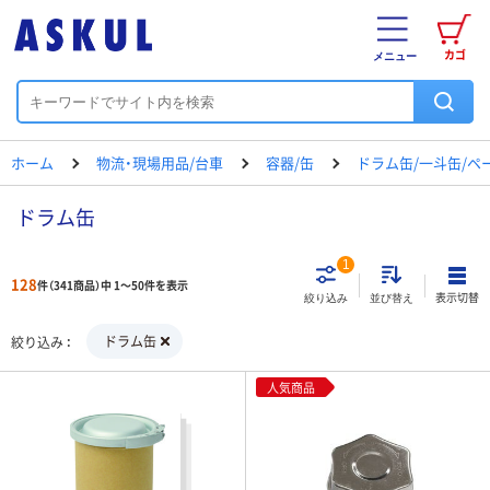
カゴ
メニュー
ホーム
物流・現場用品/台車
容器/缶
ドラム缶/一斗缶/ペ
ドラム缶
1
128
件（341商品）中 1～50件を表示
表示切替
絞り込み
並び替え
ドラム缶
絞り込み
人気商品