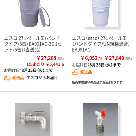
エスコ 27L ペール缶(バンド
エスコ（esco） 27L ペール缶
タイプ/5缶) EA991AG-3E 1セ
（バンドタイプ/UN規格適合）
ット(5缶)（直送品）
EA991AG
￥27,208
￥6,052
￥27,849
（税込）
1缶あたり ￥5,441.6
お届け日：
8月25日（火）まで
お届け日：
8月25日（火）まで
直送品
直送品
エスコからお届け
販売単位違いの商品が
2
商品あります