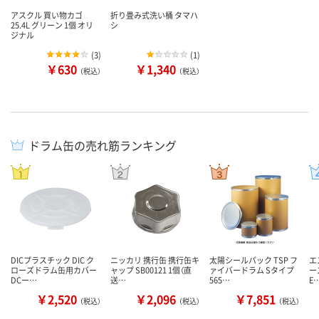
アスクル 買い物カゴ
折り畳み式洗い桶 タマハ
25.4L グリーン 1個 オリ
シ
ジナル
(
3
)
(
1
)
￥630
￥1,340
（税込）
（税込）
ドラム缶の売れ筋ランキング
DICプラスチック DIC ク
ニッカリ 携行缶 携行缶キ
太陽シールパック TSP フ
エ
ローズドラム缶用カバー
ャップ SB00121 1個（直
ァイバードラム Sタイプ
ー
DCー…
送…
565…
E
￥2,520
￥2,096
￥7,851
（税込）
（税込）
（税込）