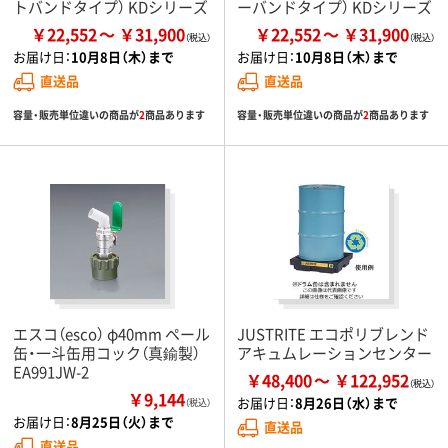
トバンドタイプ） KDシリーズ
ーバンドタイプ） KDシリーズ
￥22,552
￥31,900
￥22,552
￥31,900
お届け日：
10月8日（木）まで
お届け日：
10月8日（木）まで
直送品
直送品
容量・販売単位違いの商品が
2
商品あります
容量・販売単位違いの商品が
2
商品あります
エスコ（esco） φ40mm ペール
JUSTRITE エコポリブレンド
缶・一斗缶用コック（真鍮製）
アキュムレーションセンター
EA991JW-2
￥48,400
￥122,952
￥9,144
お届け日：
8月26日（水）まで
（税込）
お届け日：
8月25日（火）まで
直送品
直送品