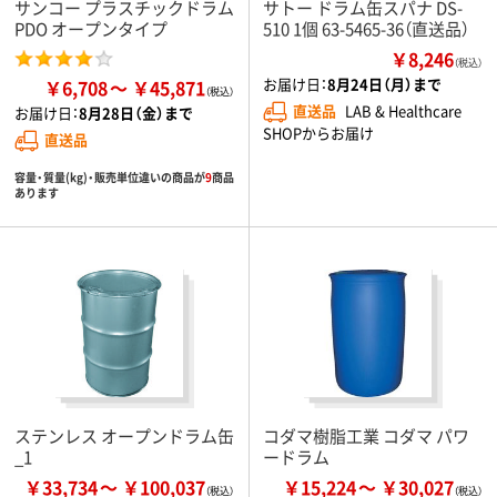
サンコー プラスチックドラム
サトー ドラム缶スパナ DS-
PDO オープンタイプ
510 1個 63-5465-36（直送品）
￥8,246
（税込）
お届け日：
8月24日（月）まで
￥6,708
￥45,871
直送品
LAB & Healthcare
お届け日：
8月28日（金）まで
SHOPからお届け
直送品
容量・質量(kg)・販売単位違いの商品が
9
商品
あります
ステンレス オープンドラム缶
コダマ樹脂工業 コダマ パワ
_1
ードラム
￥33,734
￥100,037
￥15,224
￥30,027