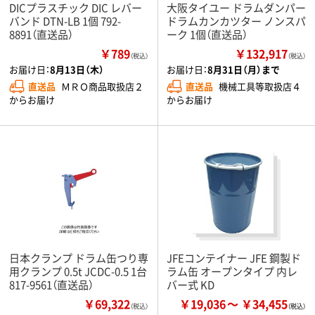
DICプラスチック DIC レバー
大阪タイユー ドラムダンパー
バンド DTN-LB 1個 792-
ドラムカンカツター ノンスパ
8891（直送品）
ーク 1個（直送品）
￥789
￥132,917
（税込）
（税込）
お届け日：
8月13日（木）
お届け日：
8月31日（月）まで
直送品
ＭＲＯ商品取扱店２
直送品
機械工具等取扱店４
からお届け
からお届け
日本クランプ ドラム缶つり専
JFEコンテイナー JFE 鋼製ド
用クランプ 0.5t JCDC-0.5 1台
ラム缶 オープンタイプ 内レ
817-9561（直送品）
バー式 KD
￥69,322
￥19,036
￥34,455
（税込）