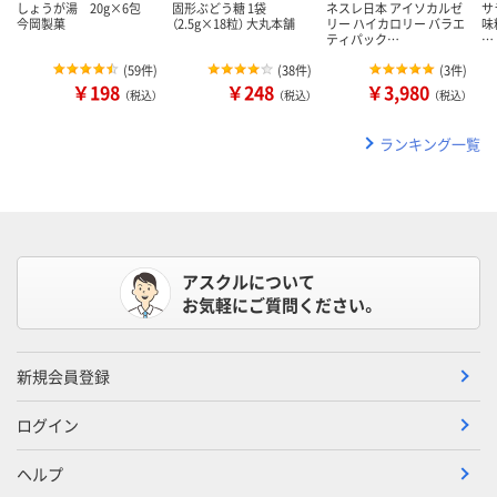
しょうが湯 20g×6包
固形ぶどう糖 1袋
ネスレ日本 アイソカルゼ
サ
今岡製菓
（2.5g×18粒） 大丸本舗
リー ハイカロリー バラエ
味
ティパック…
…
(
59件
)
(
38件
)
(
3件
)
￥198
￥248
￥3,980
（税込）
（税込）
（税込）
ランキング一覧
アスクルについて
お気軽にご質問ください。
新規会員登録
ログイン
ヘルプ