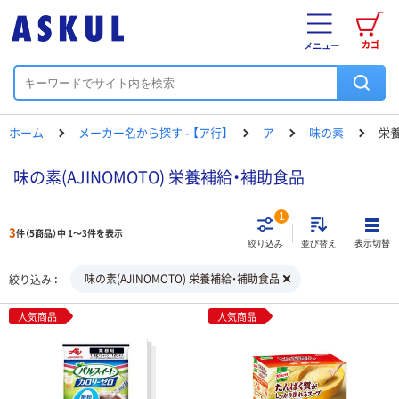
カゴ
メニュー
ホーム
メーカー名から探す - 【ア行】
ア
味の素
栄
味の素(AJINOMOTO) 栄養補給・補助食品
1
3
件（5商品）中 1～3件を表示
表示切替
絞り込み
並び替え
味の素(AJINOMOTO) 栄養補給・補助食品
絞り込み
人気商品
人気商品