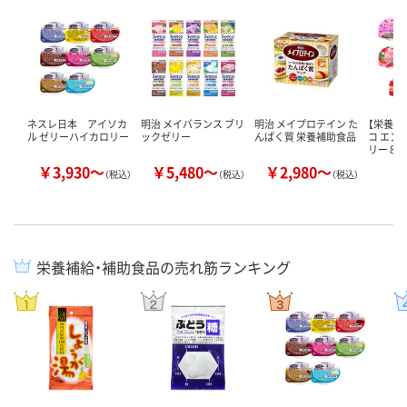
ネスレ日本 アイソカ
明治 メイバランス ブリ
明治 メイプロテイン た
【栄養補
ル ゼリーハイカロリー
ックゼリー
んぱく質 栄養補助食品
コ エン
リー 8
￥3,930～
￥5,480～
￥2,980～
￥
（税込）
（税込）
（税込）
栄養補給・補助食品の売れ筋ランキング