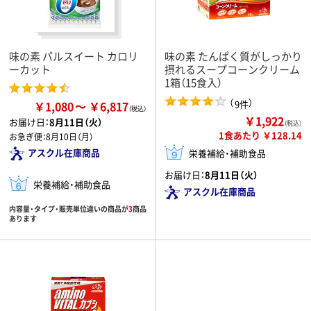
味の素 パルスイート カロリ
味の素 たんぱく質がしっかり
ーカット
摂れるスープコーンクリーム
1箱（15食入）
（
）
9件
￥1,080
￥6,817
￥1,922
お届け日：
8月11日（火）
（税込）
1食あたり ￥128.14
お急ぎ便：
8月10日（月）
アスクル在庫商品
栄養補給・補助食品
お届け日：
8月11日（火）
栄養補給・補助食品
アスクル在庫商品
内容量・タイプ・販売単位違いの商品が
3
商品
あります