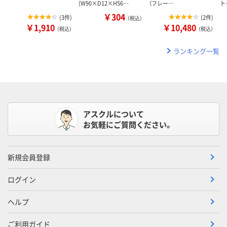
(W90×D12×H56…
（フレー…
ト
￥304
(
3件
)
(
2件
)
（税込）
￥1,910
￥10,480
（税込）
（税込）
ランキング一覧
アスクルについて
お気軽にご質問ください。
新規会員登録
ログイン
ヘルプ
ご利用ガイド