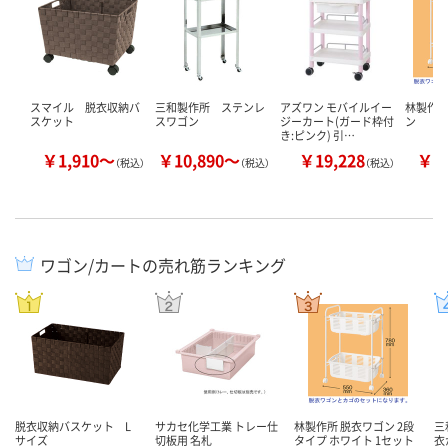
スマイル 脱衣収納バ
三和製作所 ステンレ
アズワン モバイルイー
林製作所
スケット
スワゴン
ジーカート(ガード枠付
ン
き:ピンク) 引…
￥1,910～
￥10,890～
￥19,228
￥7
（税込）
（税込）
（税込）
ワゴン/カートの売れ筋ランキング
脱衣収納バスケット L
サカセ化学工業 トレー仕
林製作所 脱衣ワゴン 2段
三
サイズ
切板用 名札
タイプ ホワイト 1セット
衣