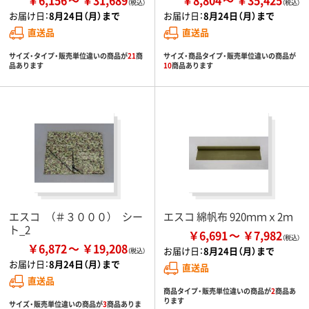
お届け日：
8月24日（月）まで
お届け日：
8月24日（月）まで
直送品
直送品
サイズ・タイプ・販売単位違いの商品が
21
商
サイズ・商品タイプ・販売単位違いの商品が
品あります
10
商品あります
エスコ （＃３０００） シー
エスコ 綿帆布 920ｍｍｘ2ｍ
ト_2
￥6,691
￥7,982
￥6,872
￥19,208
お届け日：
8月24日（月）まで
お届け日：
8月24日（月）まで
直送品
直送品
商品タイプ・販売単位違いの商品が
2
商品あ
ります
サイズ・販売単位違いの商品が
3
商品ありま