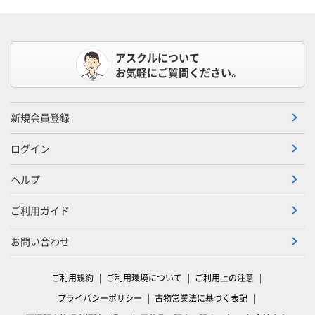
アスクルについて
お気軽にご質問ください。
新規会員登録
ログイン
ヘルプ
ご利用ガイド
お問い合わせ
ご利用規約
ご利用環境について
ご利用上の注意
プライバシーポリシー
古物営業法に基づく表記