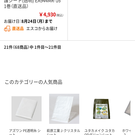
護シート(透明) EA944MR-16
1巻（直送品）
￥4,930
（税込）
お届け日：
8月24日（月）まで
直送品
エスコからお届け
21件（68商品）中 1件目～21件目
このカテゴリーの人気商品
アズワン PE透明糸 シ
萩原工業 J-クリスタル
ユタカメイク ユタカ
ホワイトシ
ート
シート
ODグリーンシート
_2