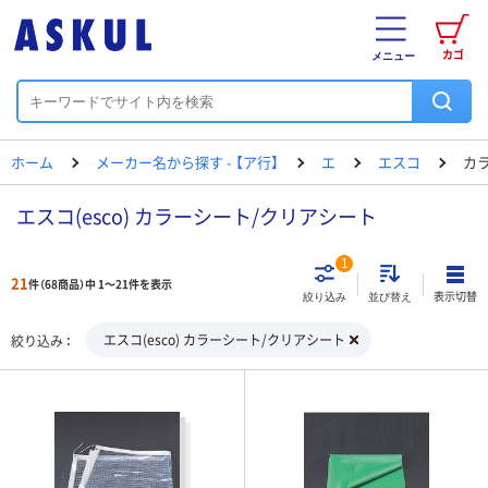
カゴ
メニュー
ホーム
メーカー名から探す - 【ア行】
エ
エスコ
カ
エスコ(esco) カラーシート/クリアシート
1
21
件（68商品）中 1～21件を表示
表示切替
絞り込み
並び替え
エスコ(esco) カラーシート/クリアシート
絞り込み