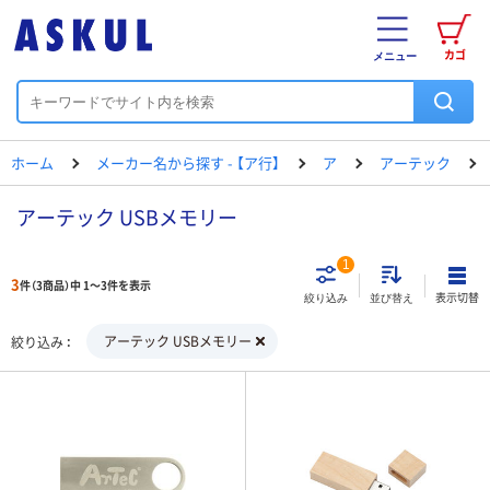
カゴ
メニュー
ホーム
メーカー名から探す - 【ア行】
ア
アーテック
アーテック USBメモリー
1
3
件（3商品）中 1～3件を表示
表示切替
絞り込み
並び替え
アーテック USBメモリー
絞り込み