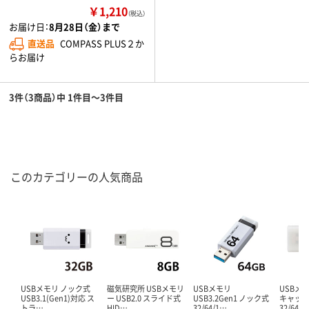
￥1,210
（税込）
お届け日：
8月28日（金）まで
直送品
COMPASS PLUS２か
らお届け
3件（3商品）中 1件目～3件目
このカテゴリーの人気商品
USBメモリ ノック式
磁気研究所 USBメモリ
USBメモリ
USBメモ
USB3.1(Gen1)対応 ス
ー USB2.0 スライド式
USB3.2Gen1 ノック式
キャッ
トラ…
HID…
32/64/1…
32/64/1