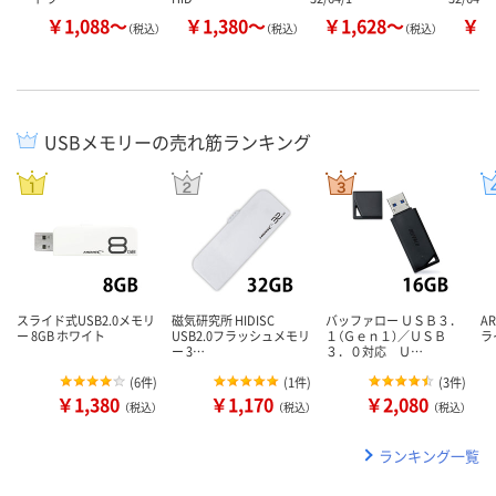
￥1,088～
￥1,380～
￥1,628～
￥2
（税込）
（税込）
（税込）
USBメモリーの売れ筋ランキング
スライド式USB2.0メモリ
磁気研究所 HIDISC
バッファロー ＵＳＢ３．
AR
ー 8GB ホワイト
USB2.0フラッシュメモリ
１（Ｇｅｎ１）／ＵＳＢ
ラ
ー 3…
３．０対応 Ｕ…
(
6件
)
(
1件
)
(
3件
)
￥1,380
￥1,170
￥2,080
（税込）
（税込）
（税込）
ランキング一覧