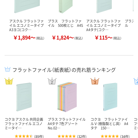
アスクル フラットファ
プラス フラットファ
アスクル フラットファ
プラス 
イル エコノミータイプ
イル 500枚とじ A4S
イル エコノミータイプ
ル
A3ヨコ(コク…
A4タテ(コク…
￥1,894～
￥1,824～
￥115～
￥
（税込）
（税込）
（税込）
フラットファイル（紙表紙）の売れ筋ランキング
コクヨ アスクル 共同企画
プラス フラットファイル
コクヨ フラットファイ
コ
フラットファイル エコノ
A4タテ 7色アソート
ルＶ（樹脂製とじ具） A4
フ
ミータイ…
No.02…
タテ 150…
ミ
(
89件
)
(
32件
)
(
34件
)