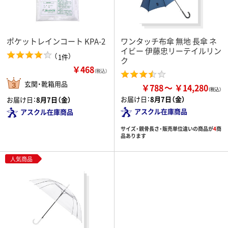
ポケットレインコート KPA-2
ワンタッチ布傘 無地 長傘 ネ
イビー 伊藤忠リーテイルリン
（
）
1件
ク
￥468
（税込）
玄関・靴箱用品
￥788
￥14,280
お届け日：
8月7日（金）
お届け日：
8月7日（金）
アスクル在庫商品
アスクル在庫商品
サイズ・親骨長さ・販売単位違いの商品が
4
商
品あります
人気商品