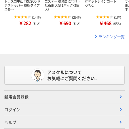
トラスコ中山 TRUSCO ド
エステー 脱臭炭 こわけ下
ポケットレインコート
サ
アストッパー 樹脂タイプ
駄箱用 大型 1パック（3個
KPA-2
用
全長…
入）
本
(
14件
)
(
29件
)
(
1件
)
￥282
￥690
￥468
（税込）
（税込）
（税込）
ランキング一覧
アスクルについて
お気軽にご質問ください。
新規会員登録
ログイン
ヘルプ