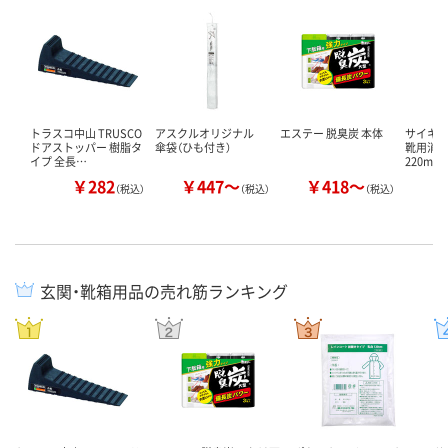
トラスコ中山 TRUSCO
アスクルオリジナル
エステー 脱臭炭 本体
サイキョ
ドアストッパー 樹脂タ
傘袋（ひも付き）
靴用消
イプ 全長…
220mL 
￥282
￥447～
￥418～
（税込）
（税込）
（税込）
玄関・靴箱用品の売れ筋ランキング