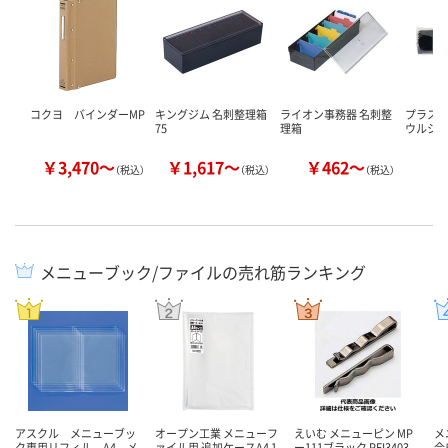
コクヨ バインダーMP
キングジム 名刺整理箱
ライオン事務器 名刺整
プラス
75
理箱
ウルシ
￥3,470～
￥1,617～
￥462～
￥
（税込）
（税込）
（税込）
メニューブック/ファイルの売れ筋ランキング
アスクル メニューブッ
オープン工業 メニューフ
えいむ メニューピン MP
メ
ク専用リフィル A4 メ
ァイル用 追加ケースA4 1
ー111ブラック PEI3403
合