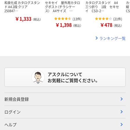
和泉化成 カタログスタン
セキセイ 屋外用カタロ
カタログスタンド A4
カ
ド A4 2段 クリア
グポスト（チラシケー
三つ折り 1段 セキセ
縦
250847…
ス） A4サイズ …
イ CSD-2…
CS
￥1,333
(
13件
)
(
21件
)
（税込）
￥1,398
￥478
（税込）
（税込）
ランキング一覧
アスクルについて
お気軽にご質問ください。
新規会員登録
ログイン
ヘルプ