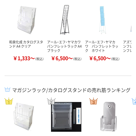
和泉化成 カタログスタ
アール・エフ・ヤマカワ
アール・エフ・ヤマカ
アズワン
ンド A4 クリア
パンフレットラック A4
ワ パンフレットラッ
ンフレッ
ブラック
ク ホワイト
ンフレ
￥1,333～
￥6,500～
￥6,500～
￥
（税込）
（税込）
（税込）
マガジンラック/カタログスタンドの売れ筋ランキング