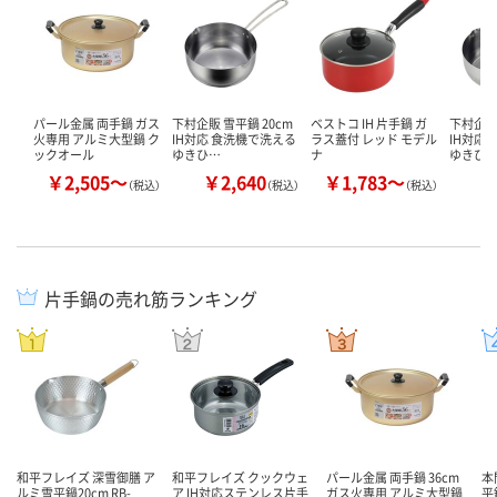
パール金属 両手鍋 ガス
下村企販 雪平鍋 20cm
ベストコ IH 片手鍋 ガ
下村企販 
火専用 アルミ大型鍋 ク
IH対応 食洗機で洗える
ラス蓋付 レッド モデル
IH対応
ックオール
ゆきひ…
ナ
ゆきひ
￥2,505～
￥2,640
￥1,783～
￥
（税込）
（税込）
（税込）
片手鍋の売れ筋ランキング
和平フレイズ 深雪御膳 ア
和平フレイズ クックウェ
パール金属 両手鍋 36cm
本
ルミ雪平鍋20cm RB-
ア IH対応ステンレス片手
ガス火専用 アルミ大型鍋
平