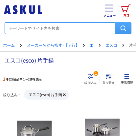
カゴ
メニュー
ホーム
メーカー名から探す - 【ア行】
エ
エスコ
片
エスコ(esco) 片手鍋
1
2
件（2商品）中 1～2件を表示
表示切替
絞り込み
並び替え
エスコ(esco) 片手鍋
絞り込み