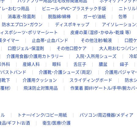
椅子
バリアフリー用品/住宅改修関連用品
ボディケア・フット
イレ・おむつ用品
ビニール・PVC・プラスチック手袋
ニトリル
消毒液・除菌剤
脱脂綿/綿棒
ガーゼ/油紙
包帯
防水エプロン・ガウン
ディスポキャップ
アイソレーション
ィスポシーツ・ポリマーシート
皮膚の薬（湿疹・かゆみ・乾燥 等）
薬タイマー
止血帯・止血バンド
その他注射/輸液
口腔
口腔ジェル・保湿剤
その他口腔ケア
大人用おむつ（パン
介護用食器/介護用カトラリー
入院・入所用シューズ
冷
形外科
産婦人科
眼科
舌圧子
膿盆
鑷子
/バストバンド
介護靴・介護シューズ（両足）
介護用パジャマ
用靴下
介護用クッション
スライディングボード
防水
覆材）
飛沫防止対策用品
作業着 脚絆/ゲートル/手甲/腕カバ
イル
トナー/インク/コピー用紙
パソコン/周辺機器/メディア
食品/ギフト/お酒
衛生/医療/介護