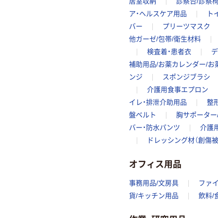
居室収納
診察台/診察
ア・ヘルスケア用品
ト
バー
プリーツマスク
他ガーゼ/包帯/衛生材料
検査着・患者衣
デ
補助用品/お薬カレンダー/お
ンジ
スポンジブラシ
介護用食事エプロン
イレ・排泄介助用品
整
盤ベルト
胸サポーター
バー・防水パンツ
介護
ドレッシング材（創傷被
オフィス用品
事務用品/文房具
ファ
貨/キッチン用品
飲料/