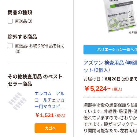
商品の種類
直送品（3）
除外する商品
直送品、お取り寄せ品を除く
バリエーション一覧へ（3
（0）
アズワン 検査用品 伸縮
ット（2個入）
その他検査用品 のベスト
お届け日
8月26日（水）ま
セラー商品
￥5,224~
（税込）
エレコム アル
コールチェッカ
胸部手術後の患部保護や処
ー用マウスピー
ています。伸縮性・吸湿性・
ス (HCS-
￥1,531
（税込）
優れていますので、さわや
AC03BTWH専
できます。脇がマジックテ
用) HCS-
カゴへ
り開閉可能なため、左右両
ACMP03 1箱
も便利です。