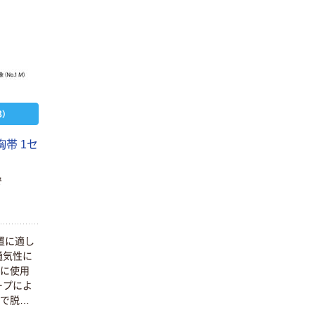
）
胸帯 1セ
で
置に適し
通気性に
かに使用
ープによ
用で脱着