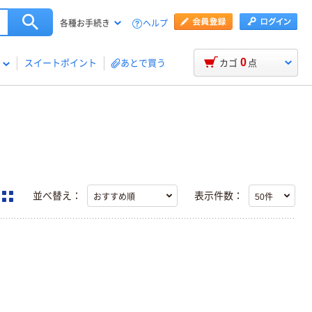
ヘルプ
各種お手続き
0
スイートポイント
あとで買う
カゴ
点
並べ替え：
表示件数：