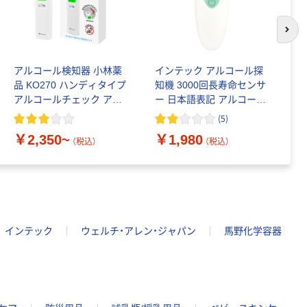
次の
アルコール検知器 小林薬
インテック アルコール探
グ
品 KO270 ハンディタイプ
知機 3000回長寿命センサ
知
アルコールチェック アル
ー 日本語表記 アルコール
議
コール濃度計 飲酒運転
チェッカー GRS302AC-W
(
5
)
1個
￥2,350~
￥1,980
￥
（税込）
（税込）
インテック
ウェルチ・アレン・ジャパン
馬野化学容器