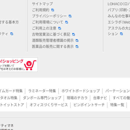
アスクルについてお気軽にご質問ください
サイトマップ
LOHACO（ロ
ご利用規約
パプリ（印刷・
プライバシーポリシー
みんなの仕事
対する基本方
ご利用環境について
エシラボ（We
ご利用上の注意
アスクルの大
リティ
ション
古物営業法に基づく表記
酒類販売管理者標識の掲示
医薬品の販売に関する表示
イムカード特集
ラミネーター特集
ホワイトボードショップ
パーテーション
タオル特集
ダンボール専門ショップ
現場のチカラ
台車ナビ
すべての働
トイットストア
オフィスづくりサービス
ピンポイントサーチ
特集一覧
リティマネ