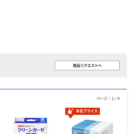
商品リクエストへ
ページ：
1
／
4
本気プライス