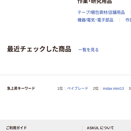
作業・研究用品
テープ/梱包資材/店舗用品
機器/電気・電子部品
作
最近チェックした商品
一覧を見る
急上昇キーワード
1位
ベイブレード
2位
instax mini13
ご利用ガイド
ASKUL について