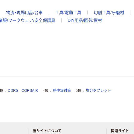
物流・現場用品/台車
工具/電動工具
切削工具/研磨材
業服/ワークウェア/安全保護具
DIY用品/園芸/資材
3位
DDR5 CORSAIR
4位
熱中症対策
5位
塩分タブレット
当サイトについて
関連サイト