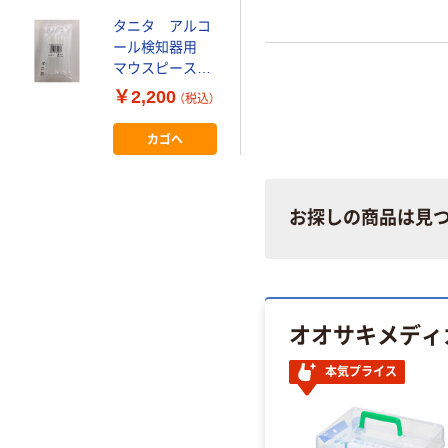
（10個入）（直送
品）
タニタ アルコ
ール検知器用
マウスピース
FC-10MP1 1
￥2,200
（税込）
袋（10本入）
カゴへ
お探しの商品は見
オオサキメディ
本気プライス