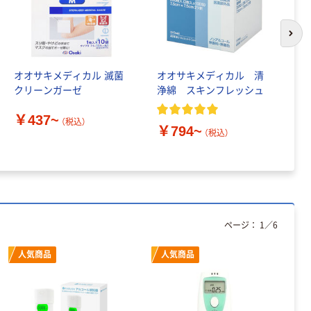
次の
オオサキメディカル 滅菌
オオサキメディカル 清
オ
クリーンガーゼ
浄綿 スキンフレッシュ
診
￥437~
（税込）
￥794~
￥
（税込）
ページ：
1
／
6
人気商品
人気商品