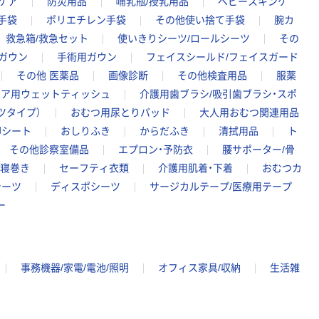
ケア
防災用品
哺乳瓶/授乳用品
ベビースキンケ
手袋
ポリエチレン手袋
その他使い捨て手袋
腕カ
救急箱/救急セット
使いきりシーツ/ロールシーツ
その
ガウン
手術用ガウン
フェイスシールド/フェイスガード
その他 医薬品
画像診断
その他検査用品
服薬
ケア用ウェットティッシュ
介護用歯ブラシ/吸引歯ブラシ・スポ
ツタイプ）
おむつ用尿とりパッド
大人用おむつ関連用品
却シート
おしりふき
からだふき
清拭用品
ト
その他診察室備品
エプロン・予防衣
腰サポーター/骨
・寝巻き
セーフティ衣類
介護用肌着・下着
おむつカ
シーツ
ディスポシーツ
サージカルテープ/医療用テープ
ー
事務機器/家電/電池/照明
オフィス家具/収納
生活雑