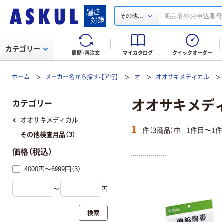
...
その他
カテゴリー
履歴・再注文
マイカタログ
クイックオーダー
ホーム
メーカー名から探す-【ア行】
オ
オオサキメディカル
オオサキメディ
カテゴリー
オオサキメディカル
1
件（3商品）中
1件目〜1
その他検査用品（3）
価格（税込）
4000円～6999円（3）
〜
円
検索