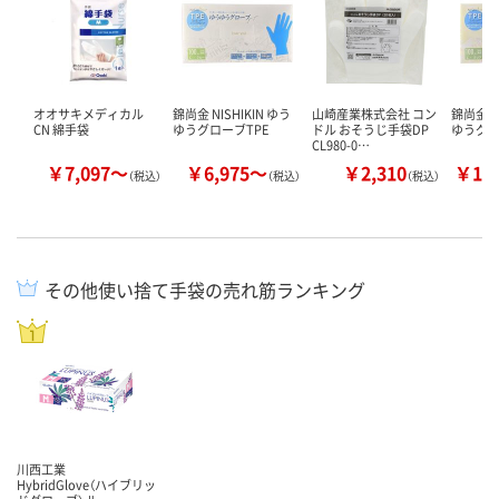
オオサキメディカル
錦尚金 NISHIKIN ゆう
山崎産業株式会社 コン
錦尚金 NI
CN 綿手袋
ゆうグローブTPE
ドル おそうじ手袋DP
ゆうグロ
CL980-0…
￥7,097～
￥6,975～
￥2,310
￥11
（税込）
（税込）
（税込）
その他使い捨て手袋の売れ筋ランキング
川西工業
HybridGlove（ハイブリッ